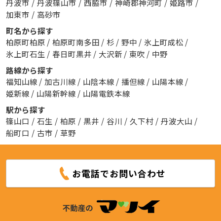
丹波市
/
丹波篠山市
/
西脇市
/
神崎郡神河町
/
姫路市
/
加東市
/
高砂市
町名から探す
柏原町柏原
/
柏原町南多田
/
杉
/
野中
/
氷上町成松
/
氷上町石生
/
春日町黒井
/
大沢新
/
東吹
/
中野
路線から探す
福知山線
/
加古川線
/
山陰本線
/
播但線
/
山陽本線
/
姫新線
/
山陽新幹線
/
山陽電鉄本線
駅から探す
篠山口
/
石生
/
柏原
/
黒井
/
谷川
/
久下村
/
丹波大山
/
船町口
/
古市
/
草野
お電話でお問い合わせ