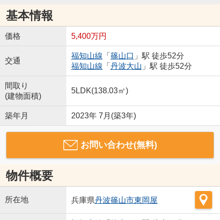
基本情報
価格
5,400万円
福知山線
「
篠山口
」駅 徒歩52分
交通
福知山線
「
丹波大山
」駅 徒歩52分
間取り
5LDK(138.03㎡)
(建物面積)
築年月
2023年 7月(築3年)
お問い合わせ(無料)
物件概要
所在地
兵庫県
丹波篠山市
東岡屋