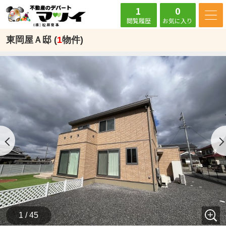
1
0
閲覧履歴
お気に入り
東岡屋Ａ邸 (
1
物件)
1 / 45