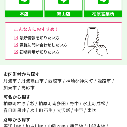
こんな方におすすめ！
最新情報を知りたい方
気軽に問い合わせしたい方
初期費用が知りたい方
市区町村から探す
丹波市
/
丹波篠山市
/
西脇市
/
神崎郡神河町
/
姫路市
/
加東市
/
高砂市
町名から探す
柏原町柏原
/
杉
/
柏原町南多田
/
野中
/
氷上町成松
/
春日町黒井
/
氷上町石生
/
大沢新
/
中野
/
東吹
路線から探す
福知山線
/
加古川線
/
山陰本線
/
播但線
/
山陽本線
/