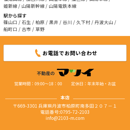
姫新線
/
山陽新幹線
/
山陽電鉄本線
駅から探す
篠山口
/
石生
/
柏原
/
黒井
/
谷川
/
久下村
/
丹波大山
/
船町口
/
古市
/
草野
お電話でお問い合わせ
営業時間：09:00～18：00
定休日：年末年始・お盆
本店
〒669-3301 兵庫県丹波市柏原町南多田２０７－１
電話番号:0795-72-2103
info@2103-m.com