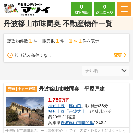
0
0
閲覧履歴
お気に入り
丹波篠山市味間奥 不動産物件一覧
1
1
1～1
該当物件数
件
販売数
件
件を表示
変更
絞り込み条件：
なし
丹波篠山市味間奥 平屋戸建
売買 | 中古一戸建
1,780
万円
福知山線
「
篠山口
」駅 徒歩38分
福知山線
「
丹波大山
」駅 徒歩24分
築20年 / 1階建
兵庫県
丹波篠山市
味間奥
1348-1
丹波篠山市味間奥のオール電化平家住宅です。内装・外装ともにオシャレな