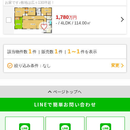
お家です♪敷地は広々130坪超！
1,780
万
円
- / 4LDK / 114.00㎡
1
1
1～1
該当物件数
件
販売数
件
件を表示
変更
絞り込み条件：
なし
ページトップへ
LINEで簡単お問い合わせ