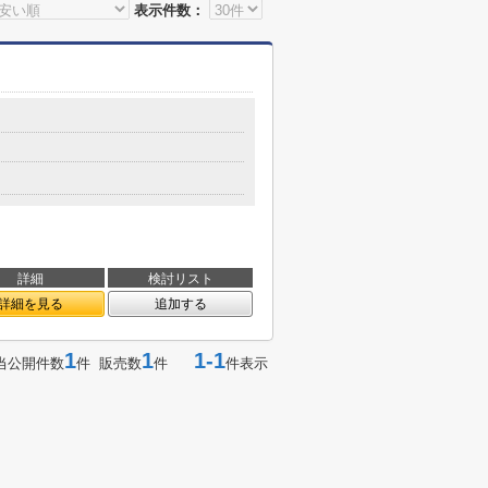
表示件数：
詳細
検討リスト
詳細を見る
追加する
1
1
1-1
当公開件数
件 販売数
件
件表示