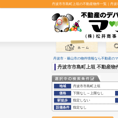
丹波市市島町上垣の不動産物件一覧｜丹波
丹波市・篠山市の物件情報なら不動産の
丹波市市島町上垣 不動産物
地域
丹波市市島町上垣
価格
下限なし～上限なし
駅徒歩
指定しない
設備条件
指定なし