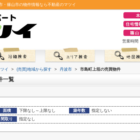
市・篠山市の物件情報なら不動産のマツイ
営業時間：0
マツイ
>
(売買)地域から探す
>
丹波市
>
市島町上垣の売買物件
件一覧
面積
下限なし～上限なし
築年数
指定しない
間取り
指定なし