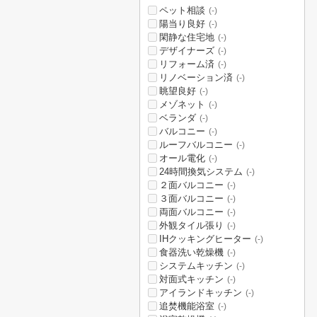
ペット相談
(-)
陽当り良好
(-)
閑静な住宅地
(-)
デザイナーズ
(-)
リフォーム済
(-)
リノベーション済
(-)
眺望良好
(-)
メゾネット
(-)
ベランダ
(-)
バルコニー
(-)
ルーフバルコニー
(-)
オール電化
(-)
24時間換気システム
(-)
２面バルコニー
(-)
３面バルコニー
(-)
両面バルコニー
(-)
外観タイル張り
(-)
IHクッキングヒーター
(-)
食器洗い乾燥機
(-)
システムキッチン
(-)
対面式キッチン
(-)
アイランドキッチン
(-)
追焚機能浴室
(-)