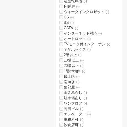
浴室乾燥機
(-)
床暖房
(-)
ウォークインクロゼット
(-)
CS
(-)
BS
(-)
CATV
(-)
インターネット対応
(-)
オートロック
(-)
TVモニタ付インターホン
(-)
宅配ボックス
(-)
2階以上
(-)
10階以上
(-)
20階以上
(-)
1階の物件
(-)
最上階
(-)
南向き
(-)
角部屋
(-)
田舎暮らし
(-)
駐車場あり
(-)
ワンフロア
(-)
高層ビル
(-)
エレベーター
(-)
事務所可
(-)
飲食店可
(-)