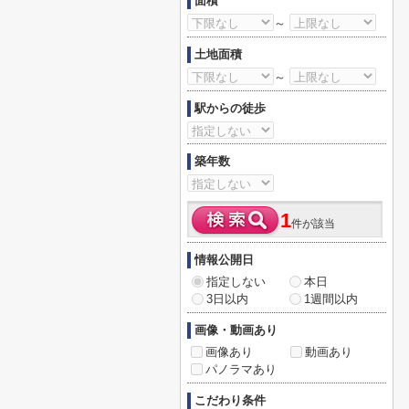
面積
～
土地面積
～
駅からの徒歩
築年数
1
件が該当
情報公開日
指定しない
本日
3日以内
1週間以内
画像・動画あり
画像あり
動画あり
パノラマあり
こだわり条件