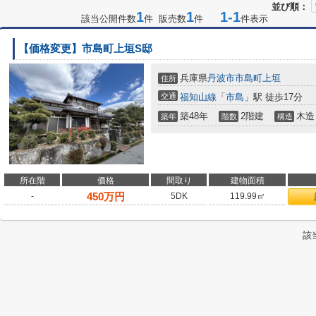
並び順：
1
1
1-1
該当公開件数
件 販売数
件
件表示
【価格変更】市島町上垣S邸
兵庫県
丹波市
市島町上垣
住所
交通
福知山線
「
市島
」駅 徒歩17分
築48年
2階建
木造
築年
階数
構造
所在階
価格
間取り
建物面積
450
万円
-
5DK
119.99㎡
該