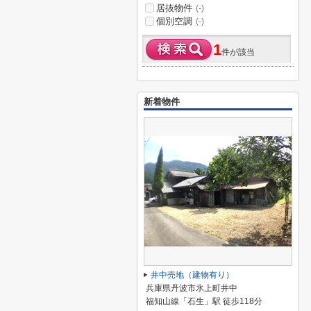
居抜物件
(-)
個別空調
(-)
1
件が該当
新着物件
井中売地（建物有り）
兵庫県丹波市氷上町井中
福知山線「石生」駅 徒歩118分