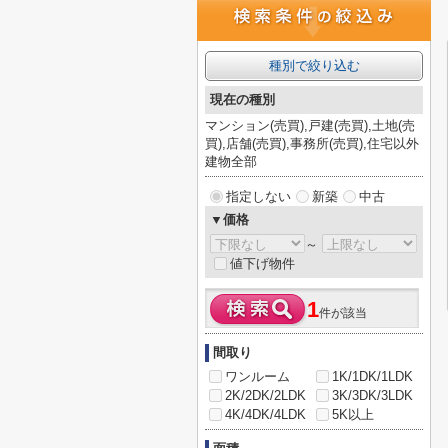
種別で絞り込む
現在の種別
マンション(売買),戸建(売買),土地(売
買),店舗(売買),事務所(売買),住宅以外
建物全部
指定しない
新築
中古
▼価格
～
値下げ物件
1
件が該当
間取り
ワンルーム
1K/1DK/1LDK
2K/2DK/2LDK
3K/3DK/3LDK
4K/4DK/4LDK
5K以上