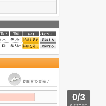
間取り
面積
詳細
検討リスト
2DK
46.06㎡
詳細を見る
追加する
2LDK
58.53㎡
詳細を見る
追加する
0
/
3
必須項目完了