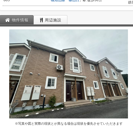
805
福知山線
「
篠山口
」駅 徒歩36分
鉄
物件情報
周辺施設
※写真や図と実際の現状とが異なる場合は現状を優先させていただきます