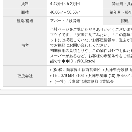
賃料
4.4万円～5.2万円
管理費・共
面積
46.06㎡～58.53㎡
築年月（築
種別/構造
アパート / 鉄骨造
階建
当社ページをご覧いただきありがとうございま
マツイです。「実際に見てみたい」「この部屋
ットには掲載していないお部屋情報や、退去が
備考
でお気軽にお問い合わせください。
初期費用の見積もりや、この物件以外でも似た
スーパーがあるなど、お客様の希望条件をご相談
能です◆◆ID→@016zrcyj
(株)松井商事篠山駅前営業所
兵庫県丹波篠
TEL:079-594-2103
兵庫県知事 (10) 第75004
取扱会社
（一社）兵庫県宅地建物取引業協会