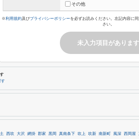
その他
※
利用規約
及び
プライバシーポリシー
を必ずお読みください。左記内容に同
さい。
未入力項目がありま
す
探す
土
西吹
大沢
網掛
郡家
黒岡
真南条下
吹上
吹新
南新町
風深
西岡屋