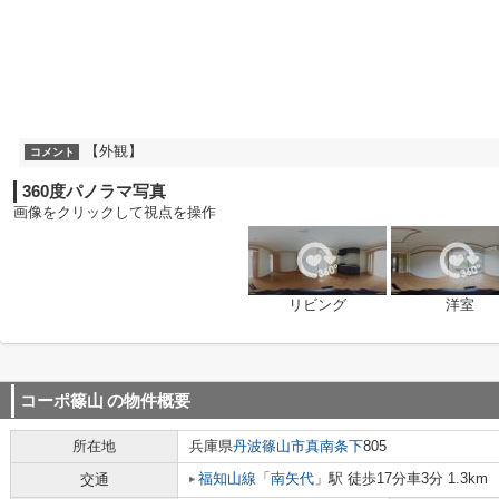
【外観】
コメント
360度パノラマ写真
画像をクリックして視点を操作
リビング
洋室
コーポ篠山
の物件概要
所在地
兵庫県
丹波篠山市
真南条下
805
福知山線
「
南矢代
」駅 徒歩17分車3分 1.3km
交通