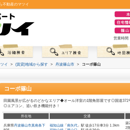
ら不動産のマツイ
営業時間：0
マツイ
>
(賃貸)地域から探す
>
丹波篠山市
>
コーポ篠山
コーポ篠山
田園風景が広がるのどかなエリア◆オール洋室の1階角部屋です◎国道37
◎エアコン、追い炊き機能付き！
所在地
交通
築
兵庫県
丹波篠山市
真南条下
福知山線
「
南矢代
」駅 徒歩17分車3分 1.3km
2