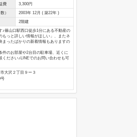
益費
3,300円
年数）
2003年 12月 ( 築22年 )
2階建
す♪篠山口駅西口徒歩1分にある不動産の
のもっと詳しい情報がほしい」、またネ
決まったばかりの新着情報もありますの
条件のお部屋や2台目の駐車場、近くに
ください♪LINEでのお問い合わせも可
山市大沢２丁目９ー３
9号