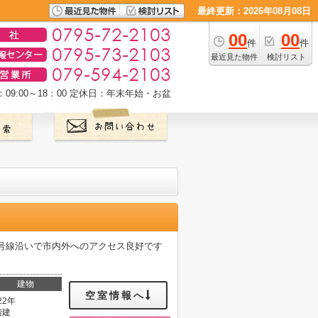
最終更新：2026年08月08日
00
00
件
件
最近見た物件
検討リスト
9:00～18：00
定休日：年末年始・お盆
2号線沿いで市内外へのアクセス良好です
建物
空室情報へ
22年
階建