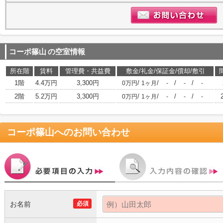
コーポ篠山
の空室情報
所在階
賃料
管理費・共益費
敷金/礼金/保証金/償却/敷引
1階
4.4万円
3,300円
/
/
/
/
0万円
1ヶ月
-
-
-
2階
5.2万円
3,300円
/
/
/
/
0万円
1ヶ月
-
-
-
コーポ篠山
へのお問い合わせ
お名前
必須