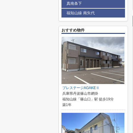
真南条下
福知山線 南矢代
おすすめ物件
プレステージAGAKEⅡ
兵庫県丹波篠山市網掛
福知山線「篠山口」駅 徒歩19分
築1年