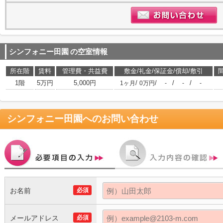
シンフォニー田園
の空室情報
所在階
賃料
管理費・共益費
敷金/礼金/保証金/償却/敷引
1階
5万円
5,000円
/
/
/
/
1ヶ月
0万円
-
-
-
シンフォニー田園
へのお問い合わせ
お名前
必須
メールアドレス
必須