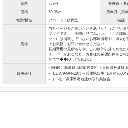
賃料
5万円
管理費・共
面積
30.96㎡
築年月（築
種別/構造
アパート / 鉄骨造
階建
当社ページをご覧いただきありがとうございま
マツイです。「実際に見てみたい」「この部屋
ットには掲載していないお部屋情報や、退去が
備考
でお気軽にお問い合わせください。
初期費用の見積もりや、この物件以外でも似た
スーパーがあるなど、お客様の希望条件をご相談
能です◆◆ID→@016zrcyj
(株)松井商事篠山駅前営業所
兵庫県丹波篠
TEL:079-594-2103
兵庫県知事 (10) 第75004
取扱会社
（一社）兵庫県宅地建物取引業協会