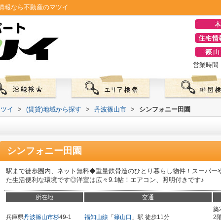
情報なら不動産のマツイ
営業時間：0
マツイ
>
(賃貸)地域から探す
>
丹波篠山市
>
シンフォニー田園
シンフォニー田園
駅まで徒歩圏内、ネット無料◆重量鉄骨造のひとり暮らし物件！スーパー
た生活便利な環境です◎洋室は広々9.1帖！エアコン、照明付きです♪
所在地
交通
築
兵庫県
丹波篠山市
杉
49-1
福知山線
「
篠山口
」駅 徒歩11分
2