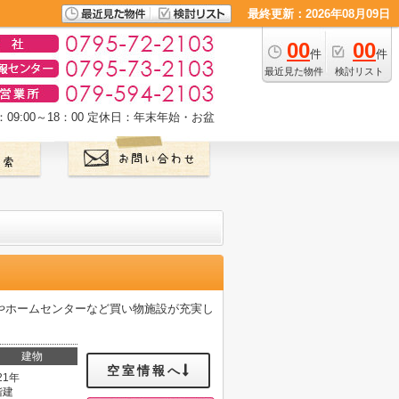
最終更新：2026年08月09日
00
00
件
件
最近見た物件
検討リスト
9:00～18：00
定休日：年末年始・お盆
やホームセンターなど買い物施設が充実し
建物
空室情報へ
21年
階建