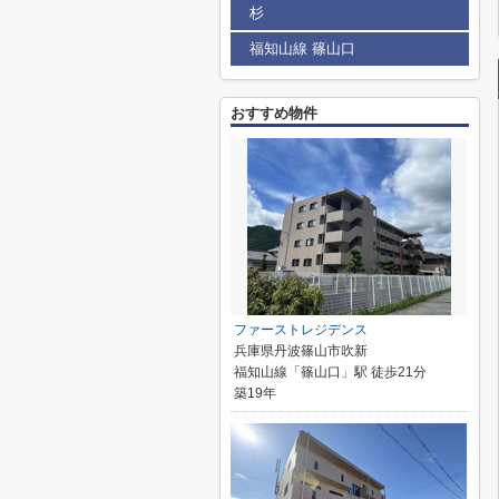
杉
福知山線 篠山口
おすすめ物件
ファーストレジデンス
兵庫県丹波篠山市吹新
福知山線「篠山口」駅 徒歩21分
築19年