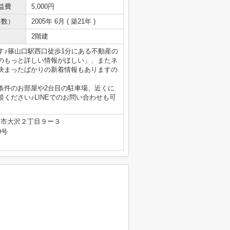
益費
5,000円
年数）
2005年 6月 ( 築21年 )
2階建
す♪篠山口駅西口徒歩1分にある不動産の
のもっと詳しい情報がほしい」、またネ
決まったばかりの新着情報もありますの
条件のお部屋や2台目の駐車場、近くに
ください♪LINEでのお問い合わせも可
山市大沢２丁目９ー３
9号