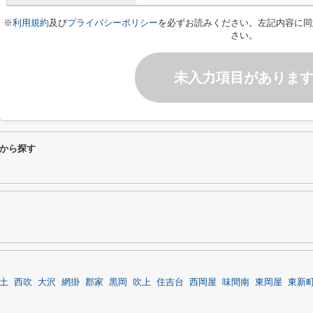
※
利用規約
及び
プライバシーポリシー
を必ずお読みください。左記内容に同
さい。
未入力項目がありま
から探す
土
西吹
大沢
網掛
郡家
黒岡
吹上
住吉台
西岡屋
味間南
東岡屋
東新