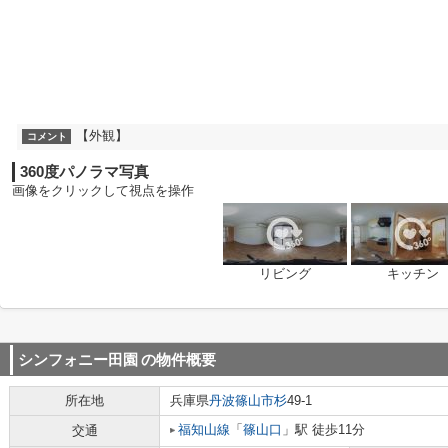
【外観】
コメント
360度パノラマ写真
画像をクリックして視点を操作
リビング
キッチン
シンフォニー田園
の物件概要
所在地
兵庫県
丹波篠山市
杉
49-1
福知山線
「
篠山口
」駅 徒歩11分
交通