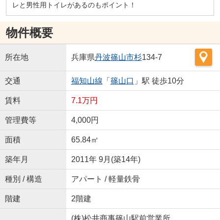
レと男性用トイレがあるのもポイント！
物件概要
所在地
兵庫県
丹波篠山市
杉
134-7
交通
福知山線
「
篠山口
」駅 徒歩10分
賃料
7.1万円
管理費等
4,000円
面積
65.84㎡
築年月
2011年 9月(築14年)
種別 / 構造
アパート / 軽量鉄骨
階建
2階建
(株)松井商事篠山駅前営業所