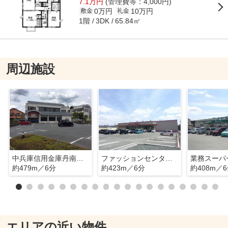
7.1万円
(管理費等：4,000円)
0万円
10万円
敷金
礼金
1階
65.84㎡
3DK
周辺施設
中兵庫信用金庫丹南支店
ファッションセンターしまむら 篠山店
業務スーパ
約479m／6分
約423m／6分
約408m／
エリアの近い物件