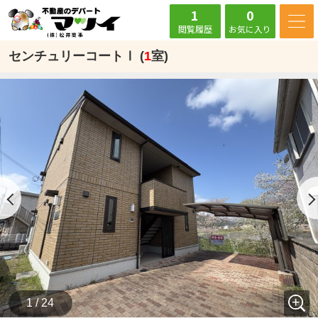
1
0
閲覧履歴
お気に入り
センチュリーコートⅠ (
1
室)
1 / 24