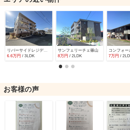
リバーサイドレジデンスB
サンフェリーチェ篠山
6.6
万
円
/ 3LDK
8
万
円
/ 2LDK
7
万
円
/ 2L
お客様の声