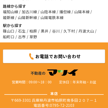
路線から探す
福知山線
/
加古川線
/
山陰本線
/
播但線
/
山陽本線
/
姫新線
/
山陽新幹線
/
山陽電鉄本線
駅から探す
篠山口
/
石生
/
柏原
/
黒井
/
谷川
/
久下村
/
丹波大山
/
船町口
/
古市
/
草野
お電話でお問い合わせ
営業時間：09:00～18：00
定休日：年末年始・お盆
本店
〒669-3301 兵庫県丹波市柏原町南多田２０７－１
電話番号:0795-72-2103