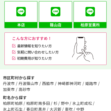
こんな方におすすめ！
最新情報を知りたい方
気軽に問い合わせしたい方
初期費用が知りたい方
市区町村から探す
丹波市
/
丹波篠山市
/
西脇市
/
神崎郡神河町
/
姫路市
/
加東市
/
高砂市
町名から探す
柏原町柏原
/
柏原町南多田
/
杉
/
野中
/
氷上町成松
/
氷上町石生
/
春日町黒井
/
大沢新
/
東吹
/
中野