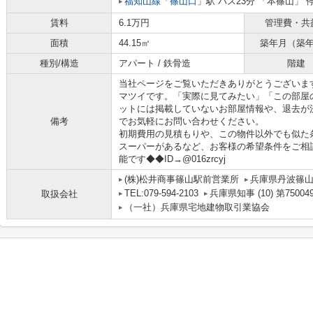
福知山線
「
篠山口
」駅 バス23分 「本篠山」 
賃料
6.1万円
管理費・共
面積
44.15㎡
築年月（築
種別/構造
アパート / 鉄骨造
階建
当社ページをご覧いただきありがとうございま
マツイです。「実際に見てみたい」「この部屋
ットには掲載していないお部屋情報や、退去が
備考
でお気軽にお問い合わせください。
初期費用の見積もりや、この物件以外でも似た
スーパーがあるなど、お客様の希望条件をご相談
能です◆◆ID→@016zrcyj
(株)松井商事篠山駅前営業所
兵庫県丹波篠
TEL:079-594-2103
兵庫県知事 (10) 第75004
取扱会社
（一社）兵庫県宅地建物取引業協会