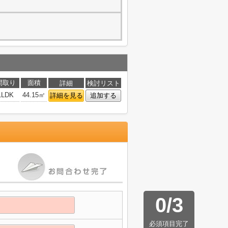
間取り
面積
詳細
検討リスト
1LDK
44.15㎡
詳細を見る
追加する
0
/
3
必須項目完了