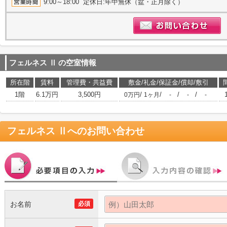
9:00～18:00 定休日:年中無休（盆・正月除く）
フェルネス Ⅱ
の空室情報
所在階
賃料
管理費・共益費
敷金/礼金/保証金/償却/敷引
1階
6.1万円
3,500円
/
/
/
/
0万円
1ヶ月
-
-
-
フェルネス Ⅱ
へのお問い合わせ
お名前
必須