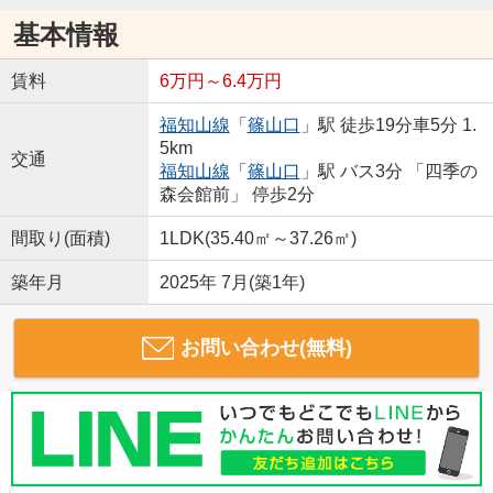
基本情報
賃料
6万円～6.4万円
福知山線
「
篠山口
」駅 徒歩19分車5分 1.
5km
交通
福知山線
「
篠山口
」駅 バス3分 「四季の
森会館前」 停歩2分
間取り(面積)
1LDK(35.40㎡～37.26㎡)
築年月
2025年 7月(築1年)
お問い合わせ(無料)