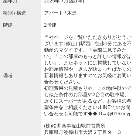
築年月
2025年 7月(築1年)
種別 / 構造
アパート / 木造
階建
2階建
当社ページをご覧いただきありがとうご
ざいます♪篠山口駅西口徒歩1分にある不
動産のマツイです。「実際に見てみた
い」「この部屋のもっと詳しい情報がほ
しい」、またネットには掲載していない
お部屋情報や、退去が決まったばかりの
備考
新着情報もありますのでお気軽にお問い
合わせください。
初期費用の見積もりや、この物件以外で
も似た条件のお部屋や2台目の駐車場、
近くにスーパーがあるなど、お客様の希
望条件をご相談ください♪LINEでのお問
い合わせも可能です◆◆ID→@016zrcyj
(株)松井商事篠山駅前営業所
兵庫県丹波篠山市大沢２丁目９ー３