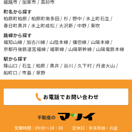
姫路市
/
加東市
/
高砂市
町名から探す
柏原町柏原
/
柏原町南多田
/
杉
/
野中
/
氷上町石生
/
春日町黒井
/
氷上町成松
/
大沢新
/
中野
/
東吹
路線から探す
福知山線
/
加古川線
/
山陰本線
/
播但線
/
山陽本線
/
京都丹後鉄道宮福線
/
姫新線
/
山陽新幹線
/
山陽電鉄本線
駅から探す
篠山口
/
石生
/
柏原
/
黒井
/
谷川
/
久下村
/
丹波大山
/
船町口
/
市島
/
草野
お電話でお問い合わせ
営業時間：09:00～18：00
定休日：年末年始・お盆