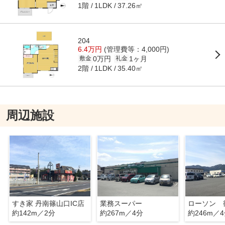
1階
37.26㎡
1LDK
204
6.4万円
(管理費等：4,000円)
0万円
1ヶ月
敷金
礼金
2階
35.40㎡
1LDK
周辺施設
すき家 丹南篠山口IC店
業務スーパー
約142m／2分
約267m／4分
約246m／