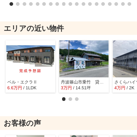
エリアの近い物件
ベル・エクラⅡ
丹波篠山市乗竹 貸倉庫
さくらハイ
6.6
万
円
/ 1LDK
3
万
円
/ 14.51坪
4
万
円
/ 2K
お客様の声