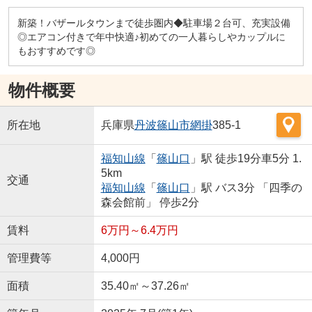
新築！バザールタウンまで徒歩圏内◆駐車場２台可、充実設備
◎エアコン付きで年中快適♪初めての一人暮らしやカップルに
もおすすめです◎
物件概要
所在地
兵庫県
丹波篠山市
網掛
385-1
福知山線
「
篠山口
」駅 徒歩19分車5分 1.
5km
交通
福知山線
「
篠山口
」駅 バス3分 「四季の
森会館前」 停歩2分
賃料
6万円～6.4万円
管理費等
4,000円
面積
35.40㎡～37.26㎡