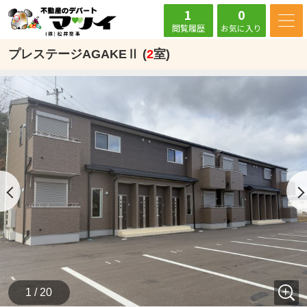
1
0
閲覧履歴
お気に入り
プレステージAGAKEⅡ (
2
室)
1 / 20