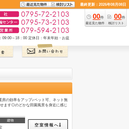
最終更新：2026年08月08日
00
00
件
件
最近見た物件
検討リスト
9:00～18：00
定休日：年末年始・お盆
暖房の効率をアップ♪ペット可、ネット無
ごせます◎のどかな田園風景を身近に感じ
建物
空室情報へ
定