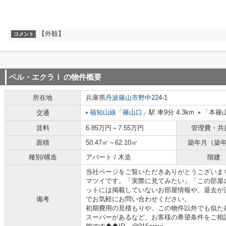
【外観】
コメント
ベル・エクラⅠ
の物件概要
所在地
兵庫県
丹波篠山市
野中
224-1
福知山線
「
篠山口
」駅 車9分 4.3km
「本篠
交通
賃料
6.85万円～7.55万円
管理費・共
面積
50.47㎡～62.10㎡
築年月（築
種別/構造
アパート / 木造
階建
当社ページをご覧いただきありがとうございま
マツイです。「実際に見てみたい」「この部屋
ットには掲載していないお部屋情報や、退去が
備考
でお気軽にお問い合わせください。
初期費用の見積もりや、この物件以外でも似た
スーパーがあるなど、お客様の希望条件をご相談