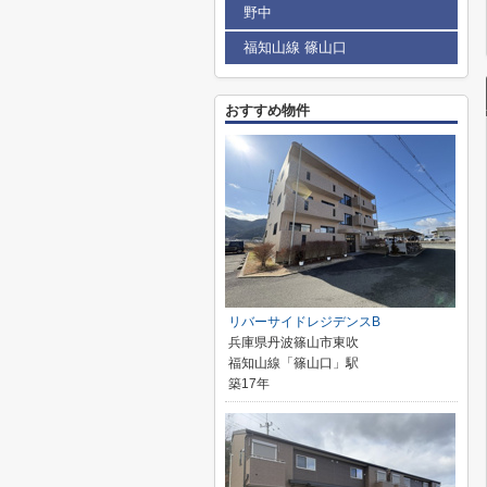
野中
福知山線 篠山口
おすすめ物件
リバーサイドレジデンスB
兵庫県丹波篠山市東吹
福知山線「篠山口」駅
築17年