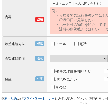
【ベル・エクラⅠへのお問い合わせ】
内容
必須
メール
電話
希望連絡方法
任意
希望連絡時間
任意
物件の詳細を知りたい
要望
任意
現地を見たい
その他
※
利用規約
及び
プライバシーポリシー
を必ずお読みください。左記内容に同
さい。