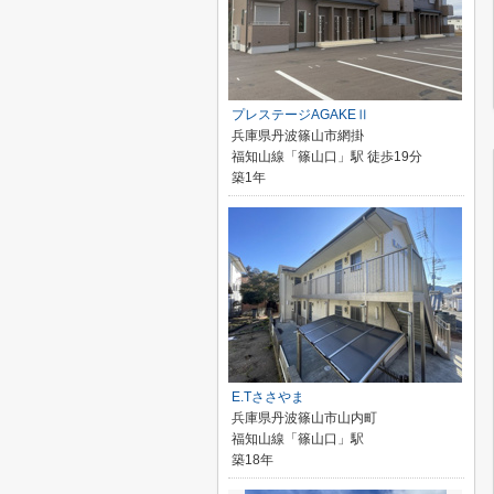
プレステージAGAKEⅡ
兵庫県丹波篠山市網掛
福知山線「篠山口」駅 徒歩19分
築1年
E.Tささやま
兵庫県丹波篠山市山内町
福知山線「篠山口」駅
築18年