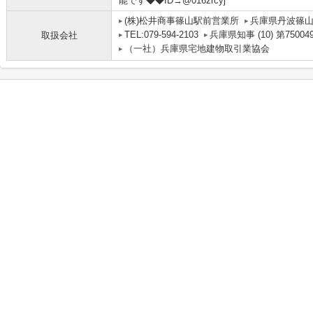
能です◆◆ID→@016zrcyj
(株)松井商事篠山駅前営業所
兵庫県丹波篠
TEL:079-594-2103
兵庫県知事 (10) 第75004
取扱会社
（一社）兵庫県宅地建物取引業協会