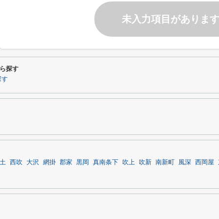
未入力項目がありま
ら探す
探す
土
西吹
大沢
網掛
郡家
黒岡
真南条下
吹上
吹新
南新町
風深
西岡屋