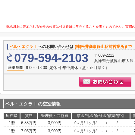
※地図上に表示される物件の位置は付近住所に所在することを表すものであり、実際
ベル・エクラⅠ
へのお問い合わせは
(株)松井商事篠山駅前営業所まで
079-594-2103
〒669-2212
兵庫県丹波篠山市大沢
9:00～18:00 定休日:年中無休（盆・正月除く）
ベル・エクラⅠ
の空室情報
所在階
賃料
管理費・共益費
敷金/礼金/保証金/償却/敷引
1階
6.85万円
3,900円
/
/
/
/
0ヶ月
1ヶ月
-
-
-
1階
7.05万円
3,900円
/
/
/
/
0ヶ月
1ヶ月
-
-
-