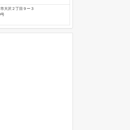
山市大沢２丁目９ー３
9号