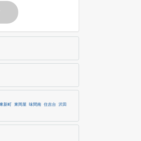
す
東新町
東岡屋
味間南
住吉台
沢田