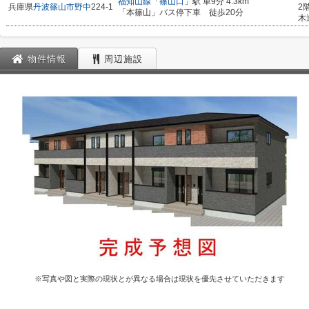
福知山線
「
篠山口
」駅 車9分 4.3km
兵庫県
丹波篠山市
野中
224-1
2
「本篠山」バス停下車 徒歩20分
木
物件情報
周辺施設
※写真や図と実際の現状とが異なる場合は現状を優先させていただきます