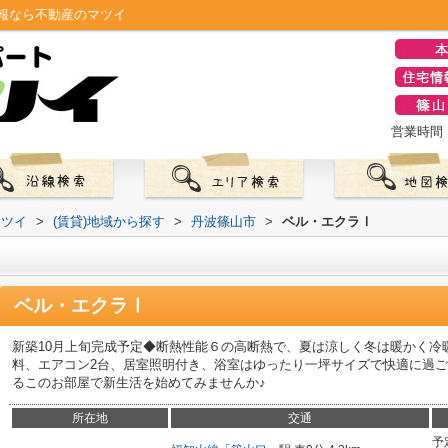
報なら不動産のマツイ
営業時間：0
マツイ
>
(賃貸)地域から探す
>
丹波篠山市
>
ベル・エクラⅠ
ベル・エクラⅠ
新築10月上旬完成予定◆断熱性能６の高断熱で、夏は涼しく冬は暖かく冷
料、エアコン2台、居室照明付き、浴室はゆったり一坪サイズで快適に過
るこのお部屋で新生活を始めてみませんか♪
所在地
交通
予