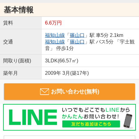
基本情報
賃料
6.6万円
福知山線
「
篠山口
」駅 車5分 2.1km
交通
福知山線
「
篠山口
」駅 バス5分 「宇土観
音」 停歩1分
間取り(面積)
3LDK(66.57㎡)
築年月
2009年 3月(築17年)
お問い合わせ(無料)