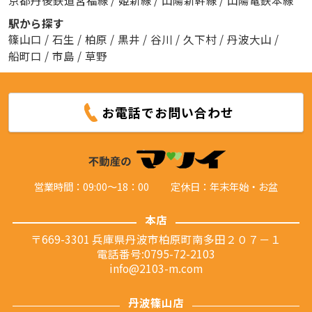
駅から探す
篠山口
/
石生
/
柏原
/
黒井
/
谷川
/
久下村
/
丹波大山
/
船町口
/
市島
/
草野
お電話でお問い合わせ
営業時間：09:00～18：00
定休日：年末年始・お盆
本店
〒669-3301 兵庫県丹波市柏原町南多田２０７－１
電話番号:0795-72-2103
info@2103-m.com
丹波篠山店