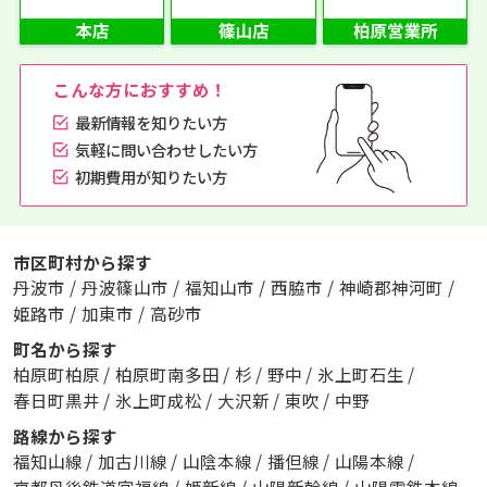
こんな方におすすめ！
最新情報を知りたい方
気軽に問い合わせしたい方
初期費用が知りたい方
市区町村から探す
丹波市
/
丹波篠山市
/
福知山市
/
西脇市
/
神崎郡神河町
/
姫路市
/
加東市
/
高砂市
町名から探す
柏原町柏原
/
柏原町南多田
/
杉
/
野中
/
氷上町石生
/
春日町黒井
/
氷上町成松
/
大沢新
/
東吹
/
中野
路線から探す
福知山線
/
加古川線
/
山陰本線
/
播但線
/
山陽本線
/
京都丹後鉄道宮福線
/
姫新線
/
山陽新幹線
/
山陽電鉄本線