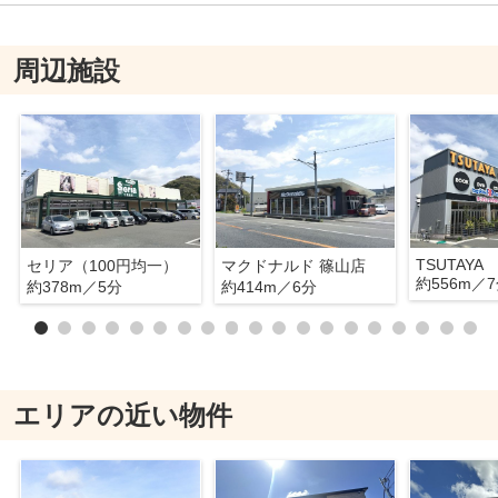
周辺施設
TSUTAYA
セリア（100円均一）
マクドナルド 篠山店
約556m／
約378m／5分
約414m／6分
エリアの近い物件