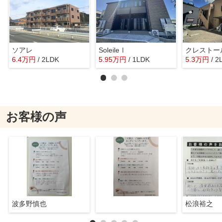
ソアレ
SoleileⅠ
クレストー
6.4
万
円
/ 2LDK
5.95
万
円
/ 1LDK
5.3
万
円
/ 2
お客様の声
波多野慎也
松浪裕之