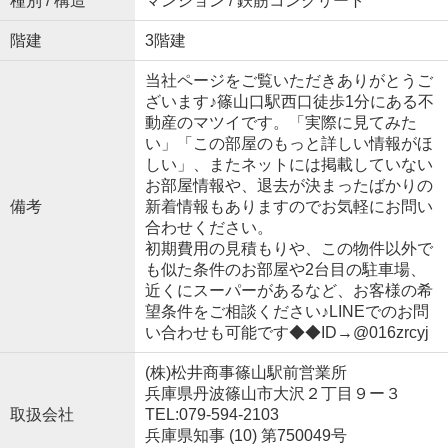
種別 / 構造
マンション / 鉄筋コンクリート
階建
3階建
当社ページをご覧いただきありがとうご
ざいます♪篠山口駅西口徒歩1分にある不
動産のマツイです。「実際に見てみた
い」「この部屋のもっと詳しい情報がほ
しい」、またネットには掲載していない
お部屋情報や、退去が決まったばかりの
備考
新着情報もありますのでお気軽にお問い
合わせください。
初期費用の見積もりや、この物件以外で
も似た条件のお部屋や2台目の駐車場、
近くにスーパーがあるなど、お客様の希
望条件をご相談ください♪LINEでのお問
い合わせも可能です◆◆ID→@016zrcyj
(株)松井商事篠山駅前営業所
兵庫県丹波篠山市大沢２丁目９ー３
取扱会社
TEL:079-594-2103
兵庫県知事 (10) 第750049号