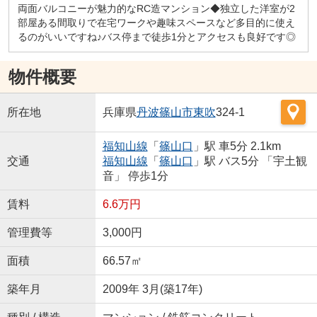
両面バルコニーが魅力的なRC造マンション◆独立した洋室が2
部屋ある間取りで在宅ワークや趣味スペースなど多目的に使え
るのがいいですね♪バス停まで徒歩1分とアクセスも良好です◎
物件概要
所在地
兵庫県
丹波篠山市
東吹
324-1
福知山線
「
篠山口
」駅 車5分 2.1km
交通
福知山線
「
篠山口
」駅 バス5分 「宇土観
音」 停歩1分
賃料
6.6万円
管理費等
3,000円
面積
66.57㎡
築年月
2009年 3月(築17年)