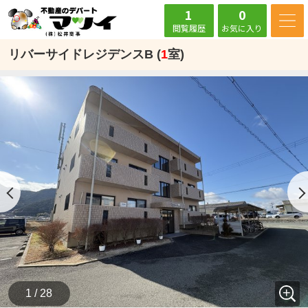
1
0
閲覧履歴
お気に入り
リバーサイドレジデンスB (
1
室)
1 / 28