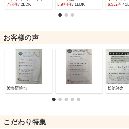
7
万
円
/ 2LDK
5.9
万
円
/ 1LDK
6.3
万
円
/ 1
お客様の声
波多野慎也
松浪裕之
こだわり特集