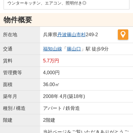
ウンターキッチン、エアコン、照明付き◎
物件概要
所在地
兵庫県
丹波篠山市
杉
249-2
交通
福知山線
「
篠山口
」駅 徒歩9分
賃料
5.7万円
管理費等
4,000円
面積
36.00㎡
築年月
2008年 4月(築18年)
種別 / 構造
アパート / 鉄骨造
階建
2階建
当社ページをご覧いただきありがとうご