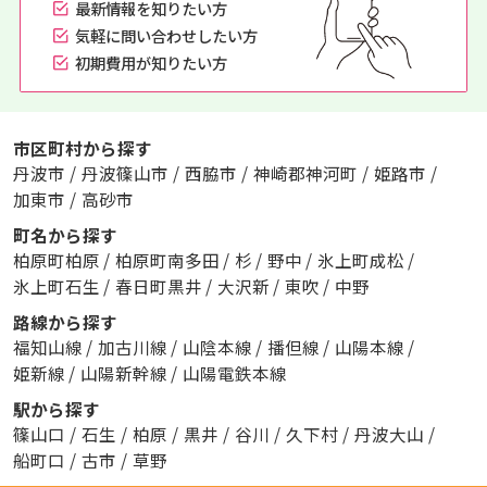
最新情報を知りたい方
気軽に問い合わせしたい方
初期費用が知りたい方
市区町村から探す
丹波市
/
丹波篠山市
/
西脇市
/
神崎郡神河町
/
姫路市
/
加東市
/
高砂市
町名から探す
柏原町柏原
/
柏原町南多田
/
杉
/
野中
/
氷上町成松
/
氷上町石生
/
春日町黒井
/
大沢新
/
東吹
/
中野
路線から探す
福知山線
/
加古川線
/
山陰本線
/
播但線
/
山陽本線
/
姫新線
/
山陽新幹線
/
山陽電鉄本線
駅から探す
篠山口
/
石生
/
柏原
/
黒井
/
谷川
/
久下村
/
丹波大山
/
船町口
/
古市
/
草野