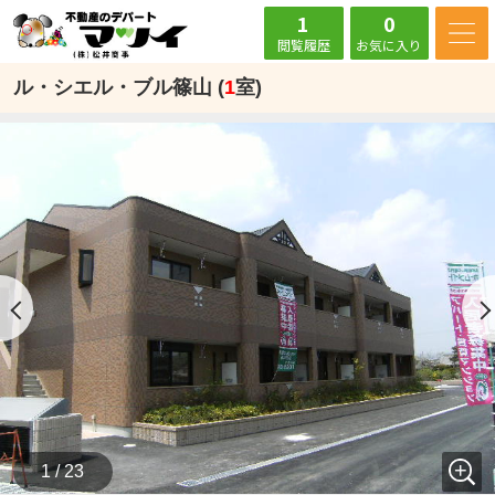
1
0
閲覧履歴
お気に入り
ル・シエル・ブル篠山 (
1
室)
1 / 23