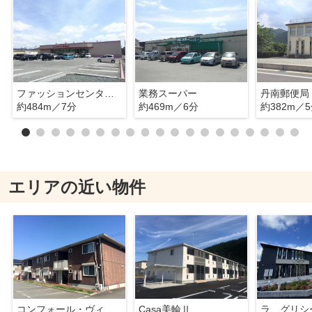
ファッションセンターしまむら 篠山店
業務スーパー
丹南郵便局
約484m／7分
約469m／6分
約382m／
エリアの近い物件
コンフォール・ヴィラD棟
Casa美輪Ⅱ
ラ グリシ