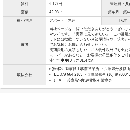
賃料
6.1万円
管理費・共
面積
42.98㎡
築年月（築
種別/構造
アパート / 木造
階建
当社ページをご覧いただきありがとうございま
マツイです。「実際に見てみたい」「この部屋
ットには掲載していないお部屋情報や、退去が
備考
でお気軽にお問い合わせください。
初期費用の見積もりや、この物件以外でも似た
スーパーがあるなど、お客様の希望条件をご相談
能です◆◆ID→@016zrcyj
(株)松井商事篠山駅前営業所
兵庫県丹波篠
TEL:079-594-2103
兵庫県知事 (10) 第75004
取扱会社
（一社）兵庫県宅地建物取引業協会