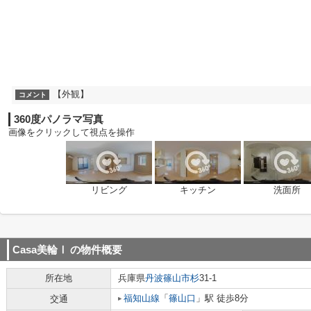
【外観】
コメント
360度パノラマ写真
画像をクリックして視点を操作
リビング
キッチン
洗面所
Casa美輪Ⅰ
の物件概要
所在地
兵庫県
丹波篠山市
杉
31-1
福知山線
「
篠山口
」駅 徒歩8分
交通