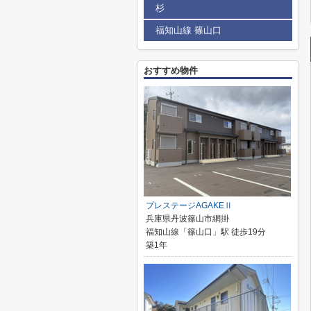
杉
福知山線 篠山口
おすすめ物件
プレステージAGAKEⅡ
兵庫県丹波篠山市網掛
福知山線「篠山口」駅 徒歩19分
築1年