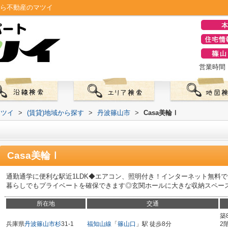
なら不動産のマツイ
営業時間：0
マツイ
>
(賃貸)地域から探す
>
丹波篠山市
>
Casa美輪Ⅰ
Casa美輪Ⅰ
通勤通学に便利な駅近1LDK◆エアコン、照明付き！インターネット無料で
暮らしでもプライベートを確保できます◎玄関ホールに大きな収納スペー
所在地
交通
築
兵庫県
丹波篠山市
杉
31-1
福知山線
「
篠山口
」駅 徒歩8分
2