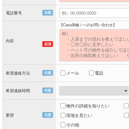
電話番号
任意
【Casa美輪Ⅰへのお問い合わせ】
内容
必須
メール
電話
希望連絡方法
任意
希望連絡時間
任意
物件の詳細を知りたい
要望
任意
現地を見たい
その他