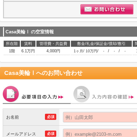
Casa美輪Ⅰ
の空室情報
所在階
賃料
管理費・共益費
敷金/礼金/保証金/償却/敷引
1階
6.1万円
4,000円
/
/
/
/
1ヶ月
10万円
-
-
-
Casa美輪Ⅰ
へのお問い合わせ
お名前
必須
メールアドレス
必須