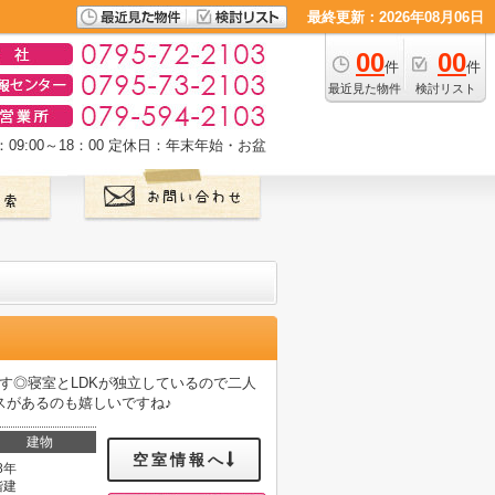
最終更新：2026年08月06日
00
00
件
件
最近見た物件
検討リスト
9:00～18：00
定休日：年末年始・お盆
す◎寝室とLDKが独立しているので二人
スがあるのも嬉しいですね♪
建物
空室情報へ
8年
階建