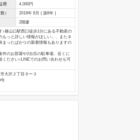
益費
4,000円
年数）
2018年 8月 ( 築8年 )
2階建
す♪篠山口駅西口徒歩1分にある不動産の
のもっと詳しい情報がほしい」、またネ
決まったばかりの新着情報もありますの
条件のお部屋や2台目の駐車場、近くに
ください♪LINEでのお問い合わせも可
山市大沢２丁目９ー３
9号