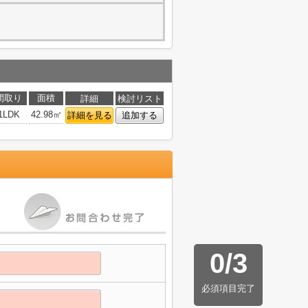
間取り
面積
詳細
検討リスト
1LDK
42.98㎡
詳細を見る
追加する
0
/
3
必須項目完了