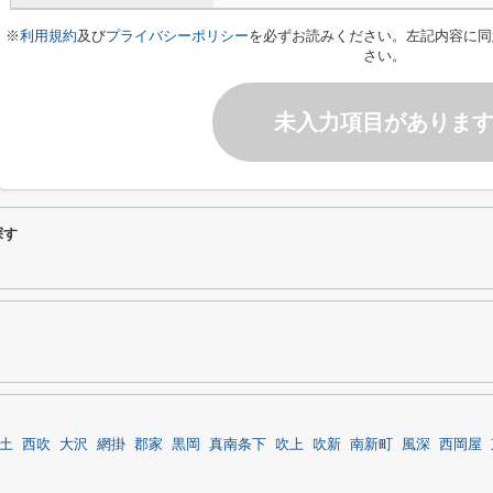
※
利用規約
及び
プライバシーポリシー
を必ずお読みください。左記内容に同
さい。
未入力項目がありま
探す
土
西吹
大沢
網掛
郡家
黒岡
真南条下
吹上
吹新
南新町
風深
西岡屋