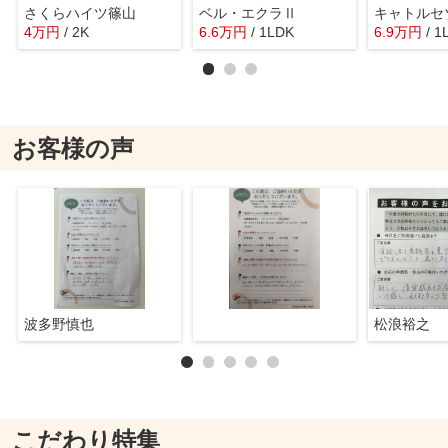
さくらハイツ篠山
ベル・エクラⅡ
キャトルセ
4
万
円
/ 2K
6.6
万
円
/ 1LDK
6.9
万
円
/ 1
お客様の声
波多野慎也
松浪裕之
こだわり特集