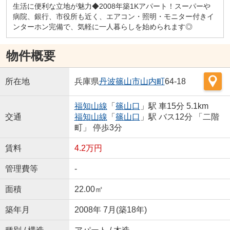
生活に便利な立地が魅力◆2008年築1Kアパート！スーパーや
病院、銀行、市役所も近く、エアコン・照明・モニター付きイ
ンターホン完備で、気軽に一人暮らしを始められます◎
物件概要
所在地
兵庫県
丹波篠山市
山内町
64-18
福知山線
「
篠山口
」駅 車15分 5.1km
交通
福知山線
「
篠山口
」駅 バス12分 「二階
町」 停歩3分
賃料
4.2万円
管理費等
-
面積
22.00㎡
築年月
2008年 7月(築18年)