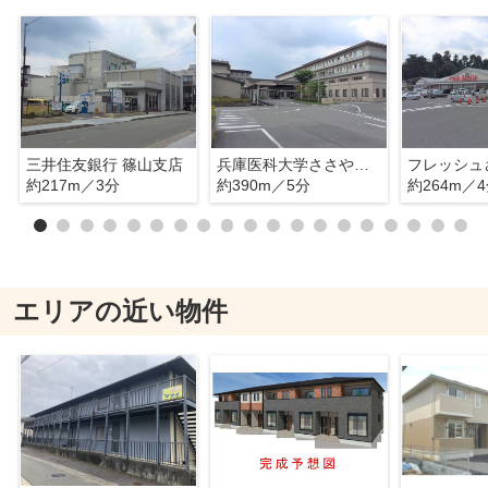
三井住友銀行 篠山支店
兵庫医科大学ささやま医療センター
フレッシュ
約217m／3分
約390m／5分
約264m／
エリアの近い物件