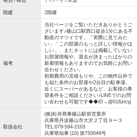
種別 / 構造
アパート / 木造
階建
2階建
当社ページをご覧いただきありがとうご
ざいます♪篠山口駅西口徒歩1分にある不
動産のマツイです。「実際に見てみた
い」「この部屋のもっと詳しい情報がほ
しい」、またネットには掲載していない
お部屋情報や、退去が決まったばかりの
備考
新着情報もありますのでお気軽にお問い
合わせください。
初期費用の見積もりや、この物件以外で
も似た条件のお部屋や2台目の駐車場、
近くにスーパーがあるなど、お客様の希
望条件をご相談ください♪LINEでのお問
い合わせも可能です◆◆ID→@016zrcyj
(株)松井商事篠山駅前営業所
兵庫県丹波篠山市大沢２丁目９ー３
取扱会社
TEL:079-594-2103
兵庫県知事 (10) 第750049号