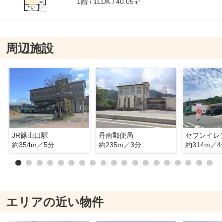
1階
40.05㎡
1LDK
周辺施設
JR篠山口駅
丹南郵便局
約354m／5分
約235m／3分
約314m／
エリアの近い物件