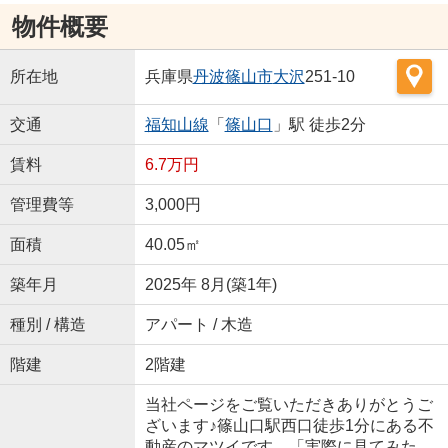
物件概要
所在地
兵庫県
丹波篠山市
大沢
251-10
交通
福知山線
「
篠山口
」駅 徒歩2分
賃料
6.7万円
管理費等
3,000円
面積
40.05㎡
築年月
2025年 8月(築1年)
種別 / 構造
アパート / 木造
階建
2階建
当社ページをご覧いただきありがとうご
ざいます♪篠山口駅西口徒歩1分にある不
動産のマツイです。「実際に見てみた