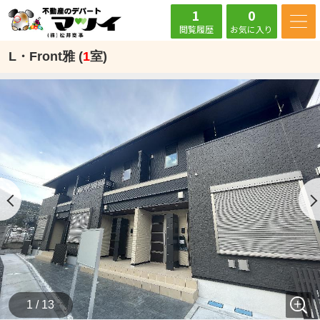
1
0
閲覧履歴
お気に入り
L・Front雅 (
1
室)
1 / 13