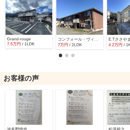
Grand-rouge
コンフォール・ヴィラD棟
E.Tささや
7.5
万
円
/ 1LDK
7
万
円
/ 2LDK
4.2
万
円
/ 1
お客様の声
波多野慎也
松浪裕之