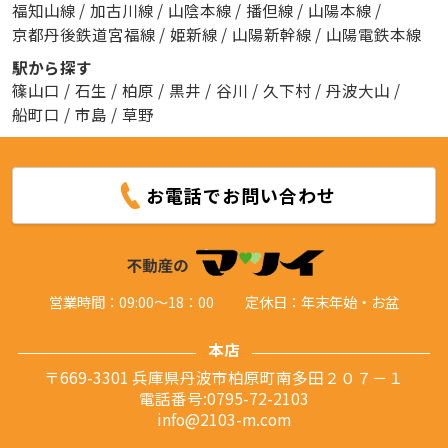
福知山線
/
加古川線
/
山陰本線
/
播但線
/
山陽本線
/
京都丹後鉄道宮福線
/
姫新線
/
山陽新幹線
/
山陽電鉄本線
駅から探す
篠山口
/
石生
/
柏原
/
黒井
/
谷川
/
久下村
/
丹波大山
/
船町口
/
市島
/
草野
お電話でお問い合わせ
営業時間：09:00～18：00
定休日：年末年始・お盆
本店
〒669-3301 兵庫県丹波市柏原町南多田２０７－１
電話番号:0795-72-2103
info@2103-m.com