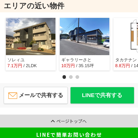
エリアの近い物件
ソレィユ
ギャラリーさと
タカテナン
7.1
万
円
/ 2LDK
10
万
円
/ 35.15坪
8.8
万
円
/ 1
メールで共有する
LINEで共有する
ページトップへ
LINEで簡単お問い合わせ