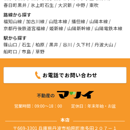
春日町黒井
/
氷上町石生
/
大沢新
/
中野
/
東吹
路線から探す
福知山線
/
加古川線
/
山陰本線
/
播但線
/
山陽本線
/
京都丹後鉄道宮福線
/
姫新線
/
山陽新幹線
/
山陽電鉄本線
駅から探す
篠山口
/
石生
/
柏原
/
黒井
/
谷川
/
久下村
/
丹波大山
/
船町口
/
市島
/
草野
お電話でお問い合わせ
営業時間：09:00～18：00
定休日：年末年始・お盆
本店
〒669-3301 兵庫県丹波市柏原町南多田２０７－１