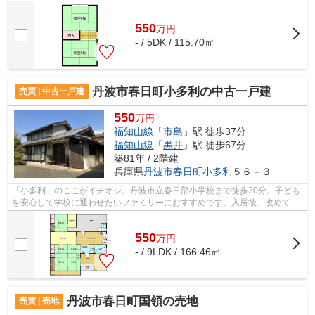
んびりした場所で、田舎暮らしはいか...
550
万
円
- / 5DK / 115.70㎡
丹波市春日町小多利の中古一戸建
売買 | 中古一戸建
550
万円
福知山線
「
市島
」駅 徒歩37分
福知山線
「
黒井
」駅 徒歩67分
築81年 / 2階建
兵庫県
丹波市
春日町小多利
５６－３
「小多利」のここがイチオシ。丹波市立春日部小学校まで徒歩20分。子ども
を安心して学校に通わせたいファミリーにおすすめです。入居後、改めて便
利に感じるのは独立した洗面所の物件...
550
万
円
- / 9LDK / 166.46㎡
丹波市春日町国領の売地
売買 | 売地