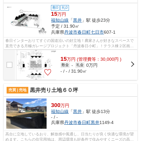
敷0
礼0
15
万円
福知山線
「
黒井
」駅 徒歩23分
予定 / 31.90㎡
兵庫県
丹波市
春日町七日市
607-1
春日インターおりてすぐの国道沿いの好立地！農家さんが好きなスペースで
直売できる月極ガレージプロジェクト「丹波春日小町」！テラス棟２区画の
出店者募集中!１区画３１．９０㎡（９...
15
万
円
(管理費等：30,000円 )
0万円
敷金
-
礼金
- / - / 31.90㎡
黒井売り土地６０坪
売買 | 売地
300
万円
福知山線
「
黒井
」駅 徒歩13分
- / -
兵庫県
丹波市
春日町黒井
1149-4
高台に立地しているおり、解放感や風通し、日当たりが良く快適な環境が望
めます。こちらの住宅用地は、周辺環境も好条件で住みやすくニーズの高い