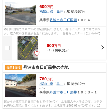
600
万円
福知山線
「
黒井
」駅 徒歩57分
- / -
兵庫県
丹波市
春日町国領
１０６４
春日町国領で３０２坪の住宅用地が出ました。春日インターまで車で約５
分。道の駅や国領温泉も近くにあります。田舎暮らしスタートにいかがです
か？
600
万
円
- / - / 999.31㎡
丹波市春日町黒井の売地
売買 | 売地
780
万円
福知山線
「
黒井
」駅 徒歩12分
- / -
兵庫県
丹波市
春日町黒井
１９５３－１
家から丹波市役所春日庁舎まで435mです。土地購入をお考えの方、コチラ
の売地は環境も良くておすすめです。土地面積は569.93㎡(公簿)です。15メ