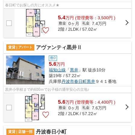
春日町でお探しの方にオススメ★
5.4
万
円
(管理費等：3,500円 )
0ヶ月
7.4万円
敷金
礼金
2階 / 2LDK / 57.02㎡
アヴァンティ黒井Ⅱ
賃貸 | アパート
敷0
5.6
万円
福知山線
「
黒井
」駅 徒歩10分
築19年 / 57.22㎡
兵庫県
丹波市
春日町黒井
９４１番地
黒井小学校まで約600ｍでお子様の通学安心の立地♪
5.6
万
円
(管理費等：4,400円 )
0ヶ月
7.6万円
敷金
礼金
2階 / 2LDK / 57.22㎡
丹波春日小町
賃貸 | 店舗一部