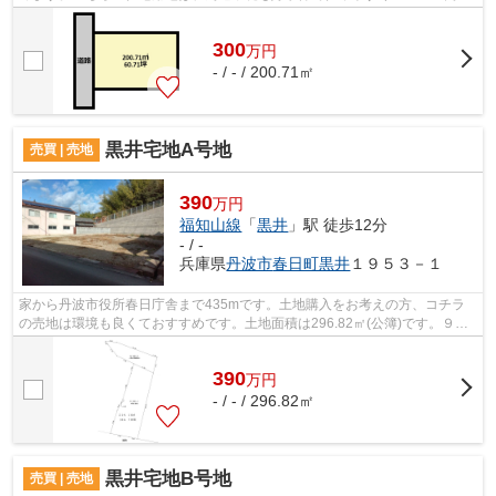
エリアにあります。建築条件なしなの...
300
万
円
- / - / 200.71㎡
黒井宅地A号地
売買 | 売地
390
万円
福知山線
「
黒井
」駅 徒歩12分
- / -
兵庫県
丹波市
春日町黒井
１９５３－１
家から丹波市役所春日庁舎まで435mです。土地購入をお考えの方、コチラ
の売地は環境も良くておすすめです。土地面積は296.82㎡(公簿)です。９メ
ートル以上の土地と接する道幅があると...
390
万
円
- / - / 296.82㎡
黒井宅地B号地
売買 | 売地