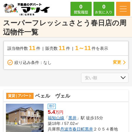
0
0
閲覧履歴
お気に入り
スーパーフレッシュさとう春日店の周
辺物件一覧
11
11
1～11
該当物件数
件
販売数
件
件を表示
変更
絞り込み条件：
なし
ベェル ヴェル
賃貸 | アパート
敷0
5.4
万円
福知山線
「
黒井
」駅 徒歩15分
築18年 / 57.02㎡
兵庫県
丹波市
春日町黒井
２０５４番地