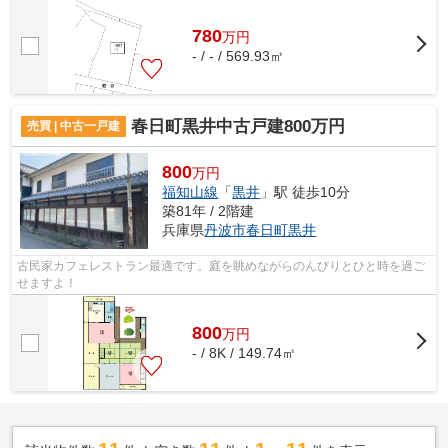
ートル以上の土地と接する道幅があると...
780
万
円
- / - / 569.93㎡
春日町黒井中古戸建800万円
売買 | 中古一戸建
800
万円
福知山線
「
黒井
」駅 徒歩10分
築81年 / 2階建
兵庫県
丹波市
春日町黒井
古民家カフェレストラン最適です。庭を眺めながらのんびりとひと時を過ご
せますよ！
800
万
円
- / 8K / 149.74㎡