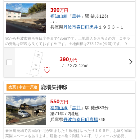
390
万円
福知山線
「
黒井
」駅 徒歩12分
- / -
兵庫県
丹波市
春日町黒井
１９５３－１
家から丹波市役所春日庁舎まで435mです。土地購入をお考えの方、コチラ
の売地は環境も良くておすすめです。土地面積は273.12㎡(公簿)です。９メ
ートル以上の土地と接する道幅があると...
390
万
円
- / - / 273.12㎡
鹿場矢持邸
売買 | 中古一戸建
550
万円
福知山線
「
黒井
」駅 徒歩83分
築71年 / 2階建
兵庫県
丹波市
春日町鹿場
748
春日町鹿場で古民家住宅が出ました！敷地はゆったり１９６坪、お庭や家庭
菜園スペースもあります。建物は木造２階建３４坪、リフォームが必要。の