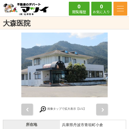
0
0
閲覧履歴
お気に入り
大森医院
前
次
画像タップで拡大表示【
1
/1】
所在地
兵庫県丹波市青垣町小倉