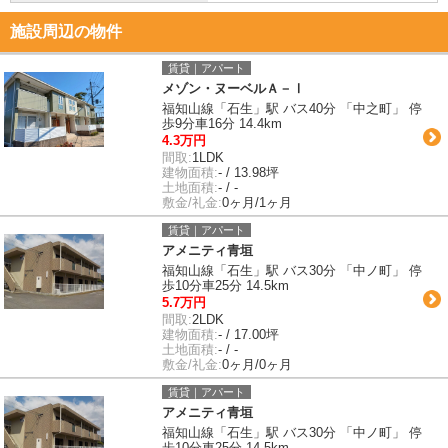
施設周辺の物件
賃貸｜アパート
メゾン・ヌーベルＡ－Ⅰ
福知山線「石生」駅 バス40分 「中之町」 停
歩9分車16分 14.4km
4.3万円
間取:
1LDK
建物面積:
- / 13.98坪
土地面積:
- / -
敷金/礼金:
0ヶ月/1ヶ月
賃貸｜アパート
アメニティ青垣
福知山線「石生」駅 バス30分 「中ノ町」 停
歩10分車25分 14.5km
5.7万円
間取:
2LDK
建物面積:
- / 17.00坪
土地面積:
- / -
敷金/礼金:
0ヶ月/0ヶ月
賃貸｜アパート
アメニティ青垣
福知山線「石生」駅 バス30分 「中ノ町」 停
歩10分車25分 14.5km