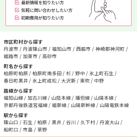
最新情報を知りたい方
気軽に問い合わせしたい方
初期費用が知りたい方
市区町村から探す
丹波市
/
丹波篠山市
/
福知山市
/
西脇市
/
神崎郡神河町
/
姫路市
/
加東市
/
高砂市
町名から探す
柏原町柏原
/
柏原町南多田
/
杉
/
野中
/
氷上町石生
/
春日町黒井
/
氷上町成松
/
大沢新
/
東吹
/
中野
路線から探す
福知山線
/
加古川線
/
山陰本線
/
播但線
/
山陽本線
/
京都丹後鉄道宮福線
/
姫新線
/
山陽新幹線
/
山陽電鉄本線
駅から探す
篠山口
/
石生
/
柏原
/
黒井
/
谷川
/
久下村
/
丹波大山
/
船町口
/
市島
/
草野