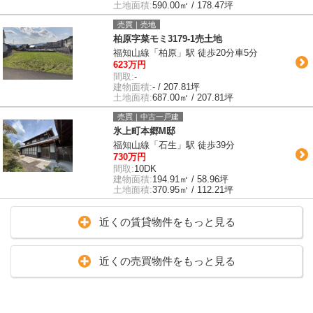
土地面積:
590.00㎡ / 178.47坪
売買｜売地
柏原字菜モミ3179-1売土地
福知山線「柏原」駅 徒歩20分車5分
623万円
間取:
-
建物面積:
- / 207.81坪
土地面積:
687.00㎡ / 207.81坪
売買｜中古一戸建
氷上町本郷М邸
福知山線「石生」駅 徒歩39分
730万円
間取:
10DK
建物面積:
194.91㎡ / 58.96坪
土地面積:
370.95㎡ / 112.21坪
近くの賃貸物件をもっと見る
近くの売買物件をもっと見る