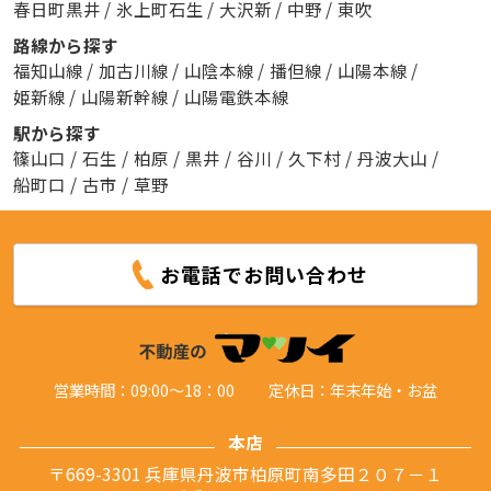
春日町黒井
/
氷上町石生
/
大沢新
/
中野
/
東吹
路線から探す
福知山線
/
加古川線
/
山陰本線
/
播但線
/
山陽本線
/
姫新線
/
山陽新幹線
/
山陽電鉄本線
駅から探す
篠山口
/
石生
/
柏原
/
黒井
/
谷川
/
久下村
/
丹波大山
/
船町口
/
古市
/
草野
お電話でお問い合わせ
営業時間：09:00～18：00
定休日：年末年始・お盆
本店
〒669-3301 兵庫県丹波市柏原町南多田２０７－１