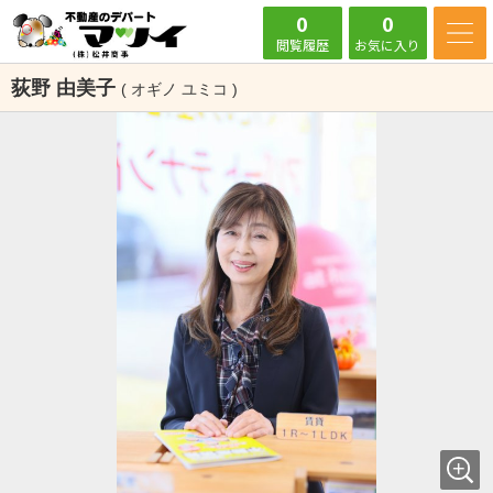
0
0
閲覧履歴
お気に入り
荻野 由美子
( オギノ ユミコ )