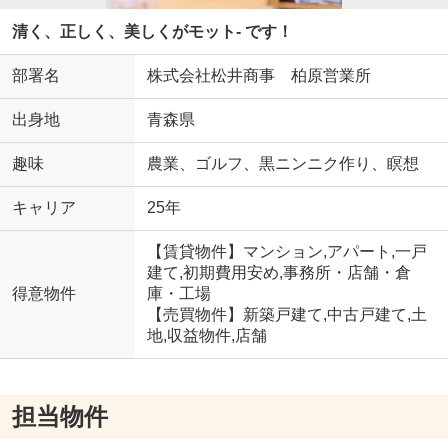
清く、正しく、美しくがモット- です！
部署名
株式会社松井商事 柏原営業所
出身地
青森県
趣味
農業、ゴルフ、黒ニンニク作り、瞑想
キャリア
25年
【賃貸物件】マンション,アパート,一戸
建て,初期費用安め,事務所・店舗・倉
得意物件
庫・工場
【売買物件】新築戸建て,中古戸建て,土
地,収益物件,店舗
担当物件