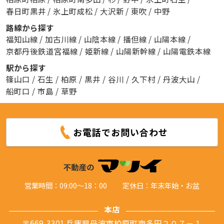
春日町黒井
/
氷上町成松
/
大沢新
/
東吹
/
中野
路線から探す
福知山線
/
加古川線
/
山陰本線
/
播但線
/
山陽本線
/
京都丹後鉄道宮福線
/
姫新線
/
山陽新幹線
/
山陽電鉄本線
駅から探す
篠山口
/
石生
/
柏原
/
黒井
/
谷川
/
久下村
/
丹波大山
/
船町口
/
市島
/
草野
お電話でお問い合わせ
営業時間：09:00～18：00
定休日：年末年始・お盆
本店
〒669-3301 兵庫県丹波市柏原町南多田２０７－１