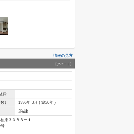
情報の見方
【アパート】
益費
-
年数）
1996年 3月 ( 築30年 )
2階建
町柏原３０８８ー１
9号