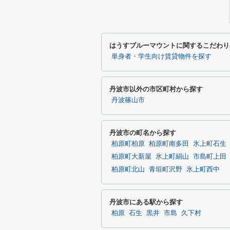
はうすブルーマウントに関するこだわり
単身者・学生向け賃貸物件を探す
丹波市以外の市区町村から探す
丹波篠山市
丹波市の町名から探す
柏原町柏原
柏原町南多田
氷上町石生
柏原町大新屋
氷上町絹山
市島町上田
柏原町北山
青垣町沢野
氷上町西中
丹波市にある駅から探す
柏原
石生
黒井
市島
久下村