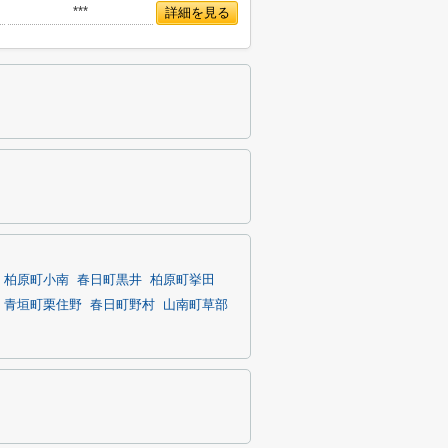
***
詳細を見る
柏原町小南
春日町黒井
柏原町挙田
青垣町栗住野
春日町野村
山南町草部