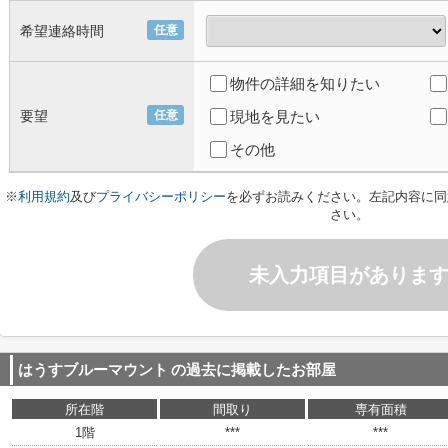
希望連絡時間
任意
物件の詳細を知りたい
要望
任意
現地を見たい
その他
※
利用規約
及び
プライバシーポリシー
を必ずお読みください。左記内容に同
さい。
未入力項目がありま
はうすブルーマウント
の過去に掲載したお部屋
所在階
間取り
専有面積
1階
***
***