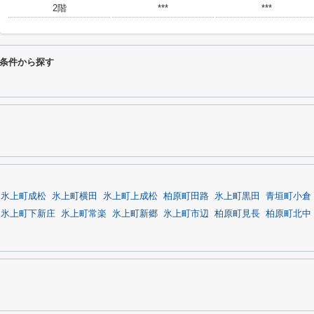
2階
***
***
条件から探す
氷上町成松
氷上町横田
氷上町上成松
柏原町田路
氷上町黒田
青垣町小倉
氷上町下新庄
氷上町常楽
氷上町新郷
氷上町市辺
柏原町見長
柏原町北中