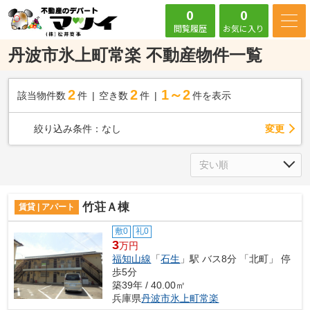
0
0
閲覧履歴
お気に入り
丹波市氷上町常楽 不動産物件一覧
2
2
1～2
該当物件数
件
空き数
件
件を表示
変更
絞り込み条件：
なし
竹荘Ａ棟
賃貸 | アパート
敷0
礼0
3
万円
福知山線
「
石生
」駅 バス8分 「北町」 停
歩5分
築39年 / 40.00㎡
兵庫県
丹波市
氷上町常楽