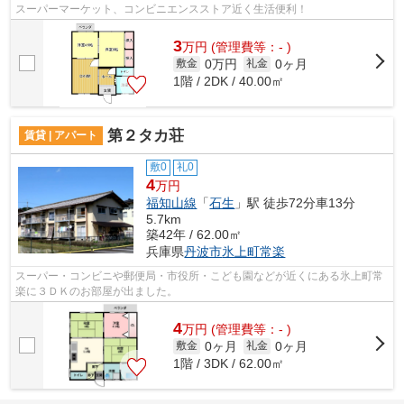
スーパーマーケット、コンビニエンスストア近く生活便利！
3
万
円
(管理費等：- )
0万円
0ヶ月
敷金
礼金
1階 / 2DK / 40.00㎡
第２タカ荘
賃貸 | アパート
敷0
礼0
4
万円
福知山線
「
石生
」駅 徒歩72分車13分
5.7km
築42年 / 62.00㎡
兵庫県
丹波市
氷上町常楽
スーパー・コンビニや郵便局・市役所・こども園などが近くにある氷上町常
楽に３ＤＫのお部屋が出ました。
4
万
円
(管理費等：- )
0ヶ月
0ヶ月
敷金
礼金
1階 / 3DK / 62.00㎡