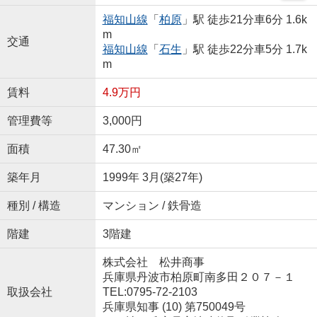
福知山線
「
柏原
」駅 徒歩21分車6分 1.6k
m
交通
福知山線
「
石生
」駅 徒歩22分車5分 1.7k
m
賃料
4.9万円
管理費等
3,000円
面積
47.30㎡
築年月
1999年 3月(築27年)
種別 / 構造
マンション / 鉄骨造
階建
3階建
株式会社 松井商事
兵庫県丹波市柏原町南多田２０７－１
取扱会社
TEL:0795-72-2103
兵庫県知事 (10) 第750049号