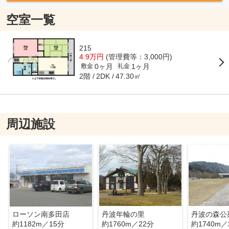
空室一覧
215
4.9万円
(管理費等：3,000円)
0ヶ月
1ヶ月
敷金
礼金
2階
47.30㎡
2DK
周辺施設
ローソン南多田店
丹波年輪の里
約1182m／15分
約1760m／22分
約1740m／