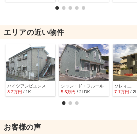
エリアの近い物件
ハイツアンビエンス
シャン・ド・フルール
ソレィユ
3.2
万
円
/ 1K
5.5
万
円
/ 2LDK
7.1
万
円
/ 2
お客様の声