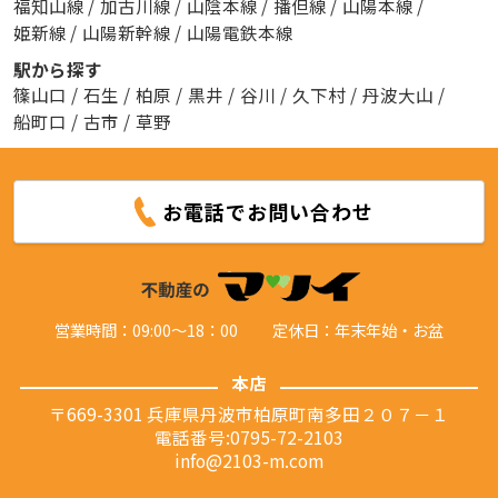
福知山線
/
加古川線
/
山陰本線
/
播但線
/
山陽本線
/
姫新線
/
山陽新幹線
/
山陽電鉄本線
駅から探す
篠山口
/
石生
/
柏原
/
黒井
/
谷川
/
久下村
/
丹波大山
/
船町口
/
古市
/
草野
お電話でお問い合わせ
営業時間：09:00～18：00
定休日：年末年始・お盆
本店
〒669-3301 兵庫県丹波市柏原町南多田２０７－１
電話番号:0795-72-2103
info@2103-m.com