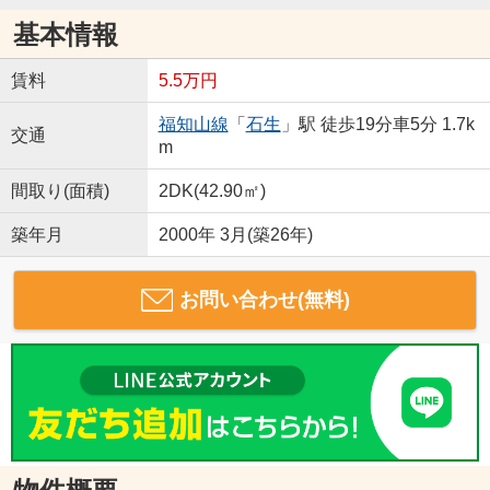
基本情報
賃料
5.5万円
福知山線
「
石生
」駅 徒歩19分車5分 1.7k
交通
m
間取り(面積)
2DK(42.90㎡)
築年月
2000年 3月(築26年)
お問い合わせ(無料)