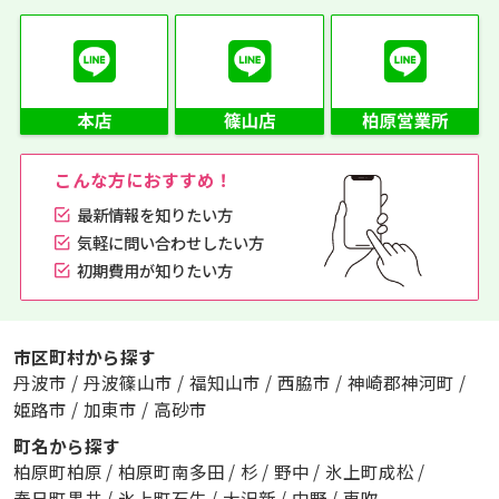
こんな方におすすめ！
最新情報を知りたい方
気軽に問い合わせしたい方
初期費用が知りたい方
市区町村から探す
丹波市
/
丹波篠山市
/
福知山市
/
西脇市
/
神崎郡神河町
/
姫路市
/
加東市
/
高砂市
町名から探す
柏原町柏原
/
柏原町南多田
/
杉
/
野中
/
氷上町成松
/
春日町黒井
/
氷上町石生
/
大沢新
/
中野
/
東吹