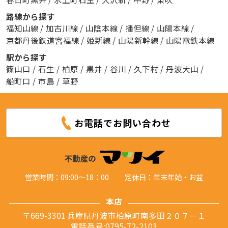
路線から探す
福知山線
/
加古川線
/
山陰本線
/
播但線
/
山陽本線
/
京都丹後鉄道宮福線
/
姫新線
/
山陽新幹線
/
山陽電鉄本線
駅から探す
篠山口
/
石生
/
柏原
/
黒井
/
谷川
/
久下村
/
丹波大山
/
船町口
/
市島
/
草野
お電話でお問い合わせ
営業時間：09:00～18：00
定休日：年末年始・お盆
本店
〒669-3301 兵庫県丹波市柏原町南多田２０７－１
電話番号:0795-72-2103