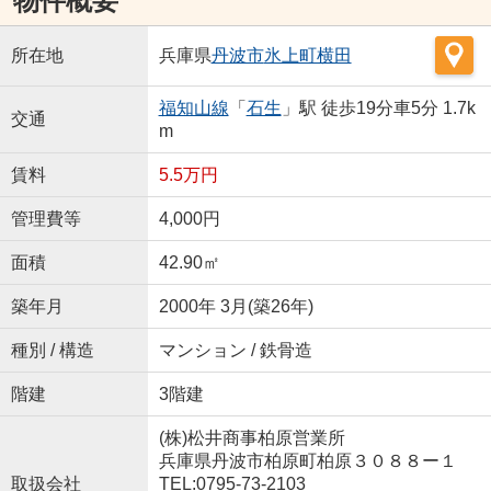
物件概要
所在地
兵庫県
丹波市
氷上町横田
福知山線
「
石生
」駅 徒歩19分車5分 1.7k
交通
m
賃料
5.5万円
管理費等
4,000円
面積
42.90㎡
築年月
2000年 3月(築26年)
種別 / 構造
マンション / 鉄骨造
階建
3階建
(株)松井商事柏原営業所
兵庫県丹波市柏原町柏原３０８８ー１
取扱会社
TEL:0795-73-2103