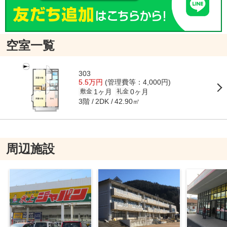
空室一覧
303
5.5万円
(管理費等：4,000円)
1ヶ月
0ヶ月
敷金
礼金
3階
42.90㎡
2DK
周辺施設