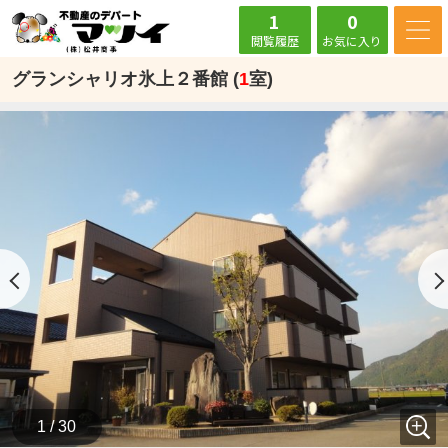
1
0
閲覧履歴
お気に入り
グランシャリオ氷上２番館 (
1
室)
1 / 30