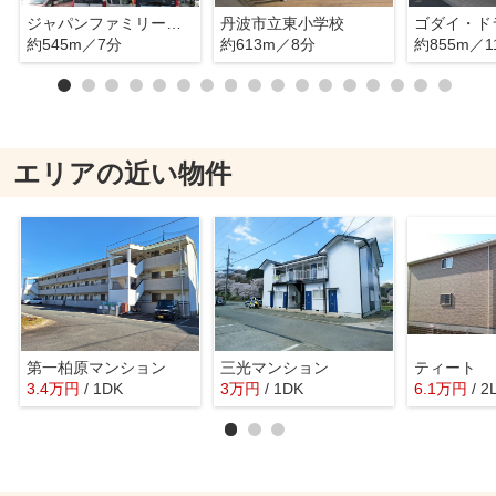
ジャパンファミリー氷上店
丹波市立東小学校
約545m／7分
約613m／8分
約855m／1
エリアの近い物件
第一柏原マンション
三光マンション
ティート
3.4
万
円
/ 1DK
3
万
円
/ 1DK
6.1
万
円
/ 2