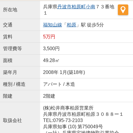
兵庫県
丹波市
柏原町小南
７３番地
所在地
１
交通
福知山線
「
柏原
」駅 徒歩5分
賃料
5万円
管理費等
3,500円
面積
49.28㎡
築年月
2008年 1月(築18年)
種別 / 構造
アパート / 木造
階建
2階建
(株)松井商事柏原営業所
兵庫県丹波市柏原町柏原３０８８ー１
取扱会社
TEL:0795-73-2103
兵庫県知事 (10) 第750049号
（一社）兵庫県宅地建物取引業協会