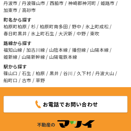
丹波市
/
丹波篠山市
/
西脇市
/
神崎郡神河町
/
姫路市
/
加東市
/
高砂市
町名から探す
柏原町柏原
/
杉
/
柏原町南多田
/
野中
/
氷上町成松
/
春日町黒井
/
氷上町石生
/
大沢新
/
中野
/
東吹
路線から探す
福知山線
/
加古川線
/
山陰本線
/
播但線
/
山陽本線
/
姫新線
/
山陽新幹線
/
山陽電鉄本線
駅から探す
篠山口
/
石生
/
柏原
/
黒井
/
谷川
/
久下村
/
丹波大山
/
船町口
/
古市
/
草野
お電話でお問い合わせ