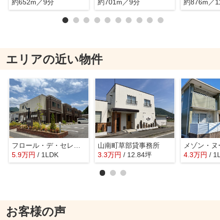
約652m／9分
約701m／9分
約876m／1
エリアの近い物件
フロール・デ・セレッソⅡ
山南町草部貸事務所
5.9
万
円
/ 1LDK
3.3
万
円
/ 12.84坪
4.3
万
円
/ 1
お客様の声