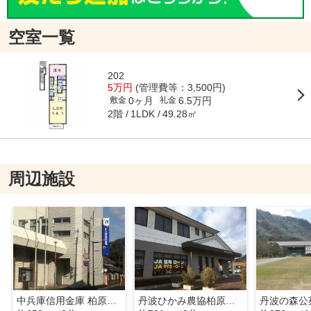
空室一覧
202
5万円
(管理費等：3,500円)
0ヶ月
6.5万円
敷金
礼金
2階
49.28㎡
1LDK
周辺施設
中兵庫信用金庫 柏原支店
丹波ひかみ農協柏原支店
丹波の森公