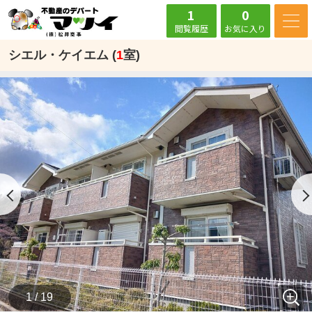
1
0
閲覧履歴
お気に入り
シエル・ケイエム (
1
室)
1 / 19