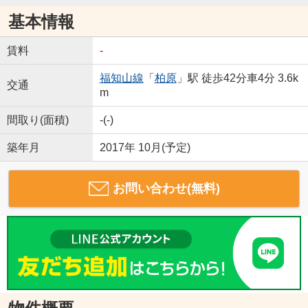
基本情報
賃料
-
福知山線
「
柏原
」駅 徒歩42分車4分 3.6k
交通
m
間取り(面積)
-(-)
築年月
2017年 10月(予定)
お問い合わせ(無料)