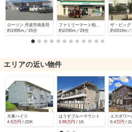
ローソン 丹波市南多田
ファミリーマート柏原南多田店
約1995m／25分
約2290m／29分
約2019m／
エリアの近い物件
大東ハイツ
はうすブルーマウント
4.5
万
円
/ 2DK
3.95
万
円
/ 1K
5.4
万
円
/ 2