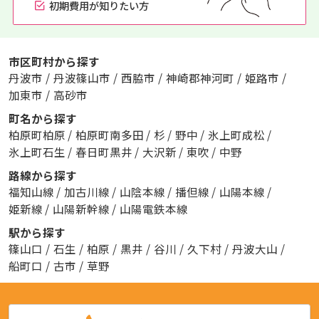
初期費用が知りたい方
市区町村から探す
丹波市
/
丹波篠山市
/
西脇市
/
神崎郡神河町
/
姫路市
/
加東市
/
高砂市
町名から探す
柏原町柏原
/
柏原町南多田
/
杉
/
野中
/
氷上町成松
/
氷上町石生
/
春日町黒井
/
大沢新
/
東吹
/
中野
路線から探す
福知山線
/
加古川線
/
山陰本線
/
播但線
/
山陽本線
/
姫新線
/
山陽新幹線
/
山陽電鉄本線
駅から探す
篠山口
/
石生
/
柏原
/
黒井
/
谷川
/
久下村
/
丹波大山
/
船町口
/
古市
/
草野