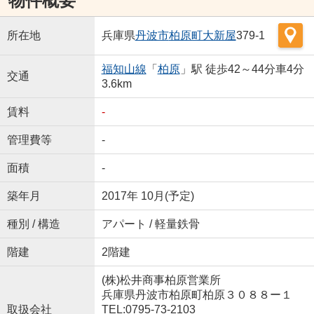
物件概要
所在地
兵庫県
丹波市
柏原町大新屋
379-1
福知山線
「
柏原
」駅 徒歩42～44分車4分
交通
3.6km
賃料
-
管理費等
-
面積
-
築年月
2017年 10月(予定)
種別 / 構造
アパート / 軽量鉄骨
階建
2階建
(株)松井商事柏原営業所
兵庫県丹波市柏原町柏原３０８８ー１
取扱会社
TEL:0795-73-2103