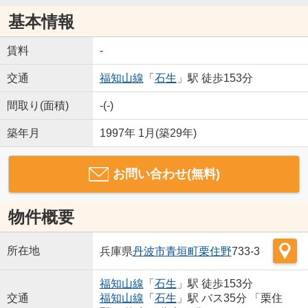
基本情報
賃料
-
交通
福知山線
「
石生
」駅 徒歩153分
間取り(面積)
-(-)
築年月
1997年 1月(築29年)
お問い合わせ(無料)
物件概要
所在地
兵庫県
丹波市
青垣町栗住野
733-3
福知山線
「
石生
」駅 徒歩153分
交通
福知山線
「
石生
」駅 バス35分 「栗住