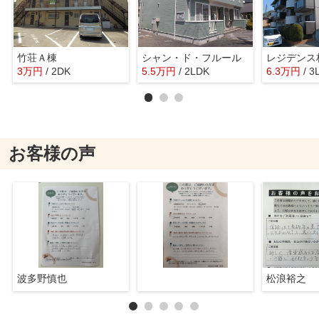
竹荘Ａ棟
シャン・ド・フルール
レジデンス
3
万
円
/ 2DK
5.5
万
円
/ 2LDK
6.3
万
円
/ 3
お客様の声
波多野慎也
松浪裕之