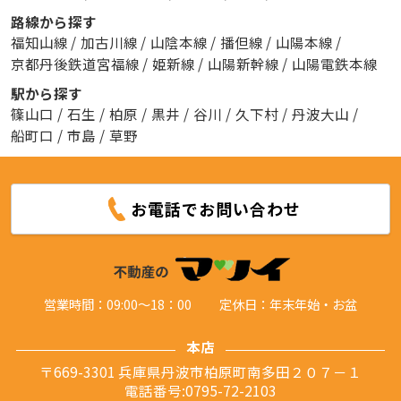
路線から探す
福知山線
/
加古川線
/
山陰本線
/
播但線
/
山陽本線
/
京都丹後鉄道宮福線
/
姫新線
/
山陽新幹線
/
山陽電鉄本線
駅から探す
篠山口
/
石生
/
柏原
/
黒井
/
谷川
/
久下村
/
丹波大山
/
船町口
/
市島
/
草野
お電話でお問い合わせ
営業時間：09:00～18：00
定休日：年末年始・お盆
本店
〒669-3301 兵庫県丹波市柏原町南多田２０７－１
電話番号:0795-72-2103