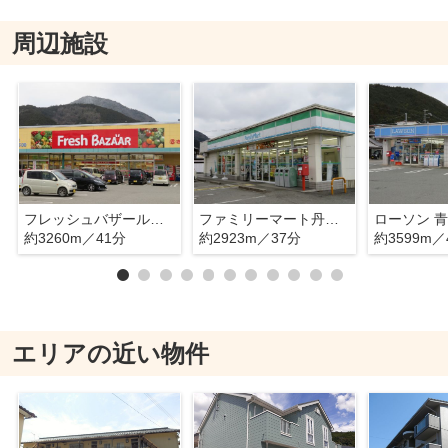
周辺施設
フレッシュバザール青垣店
ファミリーマート丹波青垣店
ローソン 
約3260m／41分
約2923m／37分
約3599m／
エリアの近い物件