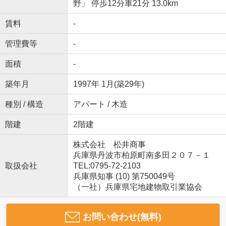
野」 停歩12分車21分 13.0km
賃料
-
管理費等
-
面積
-
築年月
1997年 1月(築29年)
種別 / 構造
アパート / 木造
階建
2階建
株式会社 松井商事
兵庫県丹波市柏原町南多田２０７－１
取扱会社
TEL:0795-72-2103
兵庫県知事 (10) 第750049号
（一社）兵庫県宅地建物取引業協会
お問い合わせ(無料)