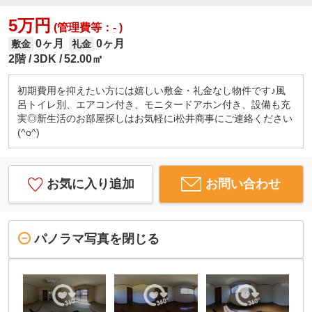
5万円
(管理費等：- )
0ヶ月
0ヶ月
敷金
礼金
2階
3DK
52.00㎡
初期費用を抑えたい方には嬉しい敷金・礼金なし物件です♪風
呂トイレ別、エアコン付き、モニタードアホン付き、設備も充
実◎新生活のお部屋探しはお気軽にi松井商事にご連絡ください
(^o^)
お気に入り追加
お問い合わせ
パノラマ写真を閉じる