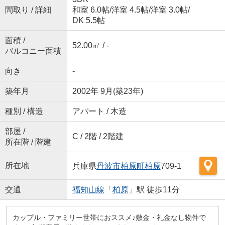
間取り / 詳細
和室 6.0帖
/
洋室 4.5帖
/
洋室 3.0帖
/
DK 5.5帖
面積 /
52.00㎡ / -
バルコニー面積
向き
-
築年月
2002年 9月(築23年)
種別 / 構造
アパート / 木造
部屋 /
C / 2階 / 2階建
所在階 / 階建
所在地
兵庫県
丹波市
柏原町柏原
709-1
交通
福知山線
「
柏原
」駅 徒歩11分
カップル・ファミリー世帯におススメ♪敷金・礼金なし物件で