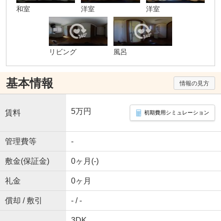
和室
洋室
洋室
リビング
風呂
基本情報
情報の見方
5万円
賃料
初期費用シミュレーション
管理費等
-
敷金(保証金)
0ヶ月(-)
礼金
0ヶ月
償却 / 敷引
- / -
3DK