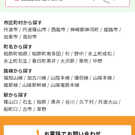
市区町村から探す
丹波市
/
丹波篠山市
/
西脇市
/
神崎郡神河町
/
姫路市
/
加東市
/
高砂市
町名から探す
柏原町柏原
/
柏原町南多田
/
杉
/
野中
/
氷上町成松
/
氷上町石生
/
春日町黒井
/
大沢新
/
東吹
/
中野
路線から探す
福知山線
/
加古川線
/
山陰本線
/
播但線
/
山陽本線
/
姫新線
/
山陽新幹線
/
山陽電鉄本線
駅から探す
篠山口
/
石生
/
柏原
/
黒井
/
谷川
/
久下村
/
丹波大山
/
船町口
/
古市
/
草野
お電話でお問い合わせ