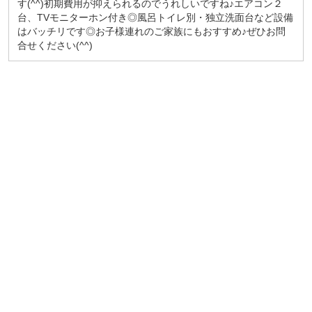
す(^^)初期費用が抑えられるのでうれしいですね♪エアコン２
台、TVモニターホン付き◎風呂トイレ別・独立洗面台など設備
はバッチリです◎お子様連れのご家族にもおすすめ♪ぜひお問
合せください(^^)