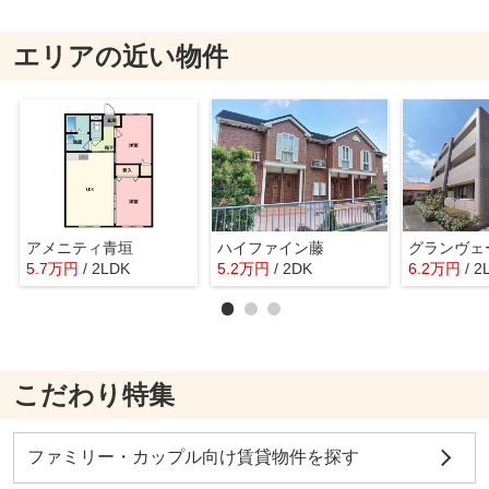
エリアの近い物件
アメニティ青垣
ハイファイン藤
グランヴェ
5.7
万
円
/ 2LDK
5.2
万
円
/ 2DK
6.2
万
円
/ 2
こだわり特集
ファミリー・カップル向け賃貸物件を探す