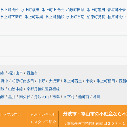
氷上町成松
氷上町横田
氷上町上成松
柏原町田路
氷上町黒田
青垣町小倉
氷上町下新庄
氷上町常楽
氷上町新郷
氷上町市辺
柏原町見長
柏原町北中
山市
/
福知山市
/
西脇市
野中
/
柏原町南多田
/
中野
/
大沢新
/
氷上町石生
/
東吹
/
氷上町横田
/
西新
川線
/
山陰本線
/
京都丹後鉄道宮福線
柏原
/
黒井
/
南矢代
/
丹波大山
/
市島
/
久下村
/
船町口
/
谷川
丹波市・篠山市の不動産なら不
カップル向け
お問い合わせ
スタッフ紹介
兵庫県丹波市柏原町南多田２０７－１