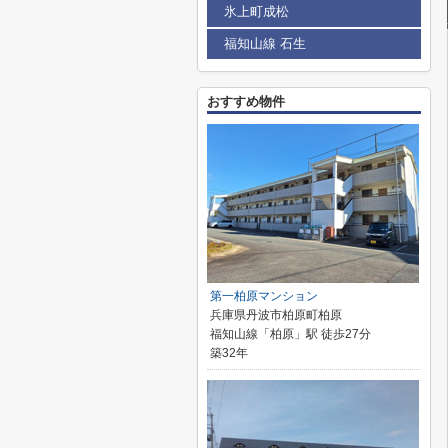
氷上町成松
福知山線 石生
おすすめ物件
第一柏原マンション
兵庫県丹波市柏原町柏原
福知山線「柏原」駅 徒歩27分
築32年