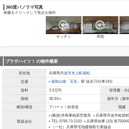
360度パノラマ写真
画像をクリックして視点を操作
キッチン
和室
プラザハイツⅠ
の物件概要
所在地
兵庫県
丹波市
氷上町成松
福知山線
「
石生
」駅 徒歩72分車14分
交通
賃料
3.5万円
管理費・共
面積
38.93㎡
築年月（築
種別/構造
アパート / 鉄骨造
階建
(株)松井商事柏原営業所
兵庫県丹波市柏原
TEL:0795-73-2103
兵庫県知事 (10) 第75004
取扱会社
（一社）兵庫県宅地建物取引業協会