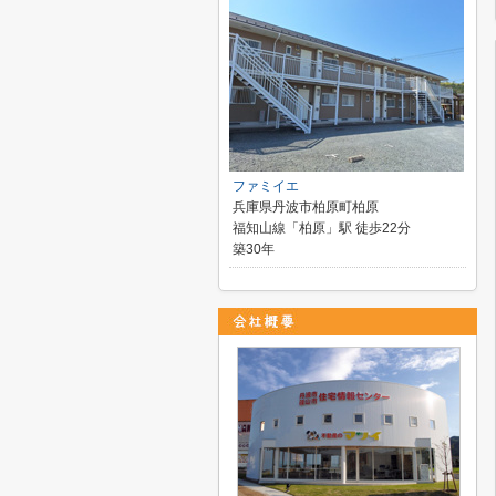
ファミイエ
兵庫県丹波市柏原町柏原
福知山線「柏原」駅 徒歩22分
築30年