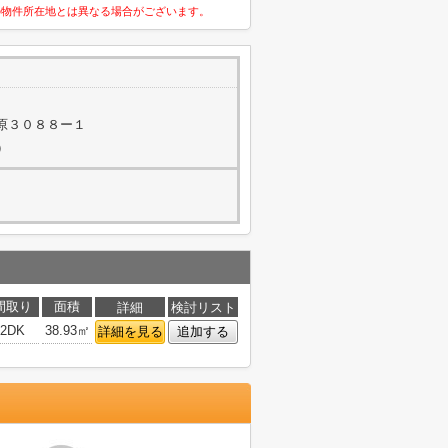
の物件所在地とは異なる場合がございます。
原３０８８ー１
）
間取り
面積
詳細
検討リスト
2DK
38.93㎡
詳細を見る
追加する