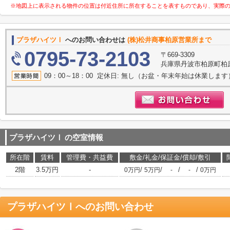
※地図上に表示される物件の位置は付近住所に所在することを表すものであり、実際
プラザハイツⅠ
へのお問い合わせは
(株)松井商事柏原営業所まで
0795-73-2103
〒669-3309
兵庫県丹波市柏原町柏
09：00～18：00 定休日: 無し（お盆・年末年始は休業します
プラザハイツⅠ
の空室情報
所在階
賃料
管理費・共益費
敷金/礼金/保証金/償却/敷引
2階
3.5万円
-
/
/
/
/
0万円
5万円
-
-
0万円
プラザハイツⅠ
へのお問い合わせ