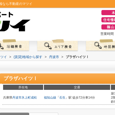
報なら不動産のマツイ
営業時間：0
マツイ
>
(賃貸)地域から探す
>
丹波市
>
プラザハイツⅠ
プラザハイツⅠ
所在地
交通
築
兵庫県
丹波市
氷上町成松
福知山線
「
石生
」駅 徒歩72分車14分
2
鉄