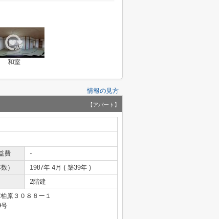
和室
情報の見方
【アパート】
益費
-
年数）
1987年 4月 ( 築39年 )
2階建
町柏原３０８８ー１
9号