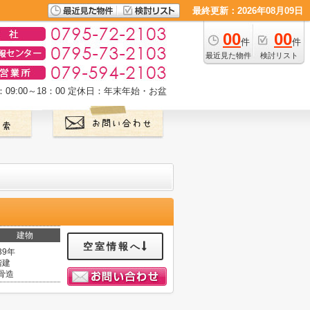
最終更新：2026年08月09日
00
00
件
件
最近見た物件
検討リスト
9:00～18：00
定休日：年末年始・お盆
建物
空室情報へ
39年
階建
骨造