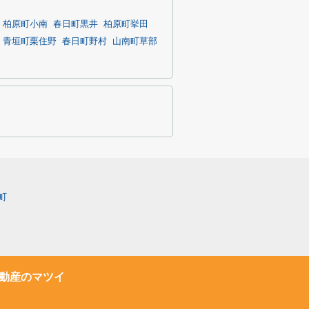
柏原町小南
春日町黒井
柏原町挙田
青垣町栗住野
春日町野村
山南町草部
町
動産のマツイ