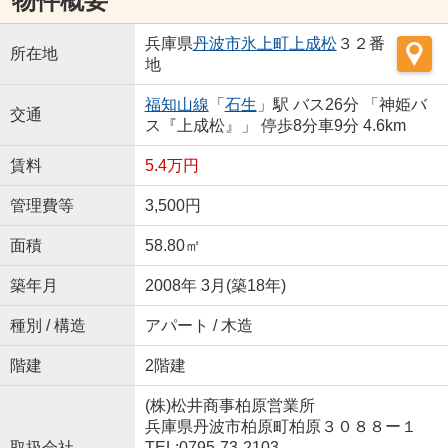
物件概要
兵庫県
丹波市
氷上町上成松
３２番
所在地
地
福知山線
「
石生
」駅 バス26分 「神姫バ
交通
ス『上成松』」 停歩8分車9分 4.6km
賃料
5.4万円
管理費等
3,500円
面積
58.80㎡
築年月
2008年 3月(築18年)
種別 / 構造
アパート / 木造
階建
2階建
(株)松井商事柏原営業所
兵庫県丹波市柏原町柏原３０８８ー１
取扱会社
TEL:0795-73-2103