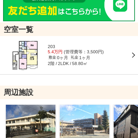
空室一覧
203
5.4万円
(管理費等：3,500円)
0ヶ月
1ヶ月
敷金
礼金
2階
58.80㎡
2LDK
周辺施設