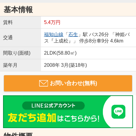
基本情報
賃料
5.4万円
福知山線
「
石生
」駅 バス26分 「神姫バ
交通
ス『上成松』」 停歩8分車9分 4.6km
間取り(面積)
2LDK(58.80㎡)
築年月
2008年 3月(築18年)
お問い合わせ(無料)