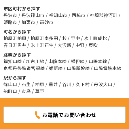
市区町村から探す
丹波市
/
丹波篠山市
/
福知山市
/
西脇市
/
神崎郡神河町
/
姫路市
/
加東市
/
高砂市
町名から探す
柏原町柏原
/
柏原町南多田
/
杉
/
野中
/
氷上町成松
/
春日町黒井
/
氷上町石生
/
大沢新
/
中野
/
東吹
路線から探す
福知山線
/
加古川線
/
山陰本線
/
播但線
/
山陽本線
/
京都丹後鉄道宮福線
/
姫新線
/
山陽新幹線
/
山陽電鉄本線
駅から探す
篠山口
/
石生
/
柏原
/
黒井
/
谷川
/
久下村
/
丹波大山
/
船町口
/
市島
/
草野
お電話でお問い合わせ