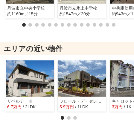
丹波市立中央小学校
丹波市立氷上中学校
約1160m／15分
約1547m／20分
約943m／1
エリアの近い物件
リベルテ Ⅲ
フロール・デ・セレッソⅡ
キャロット
6.7
万
円
/ 2LDK
5.9
万
円
/ 1LDK
3
万
円
/ 1K