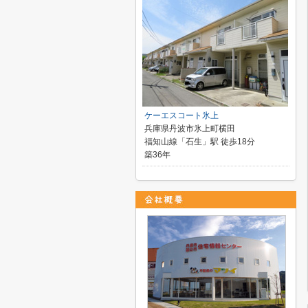
ケーエスコート氷上
兵庫県丹波市氷上町横田
福知山線「石生」駅 徒歩18分
築36年