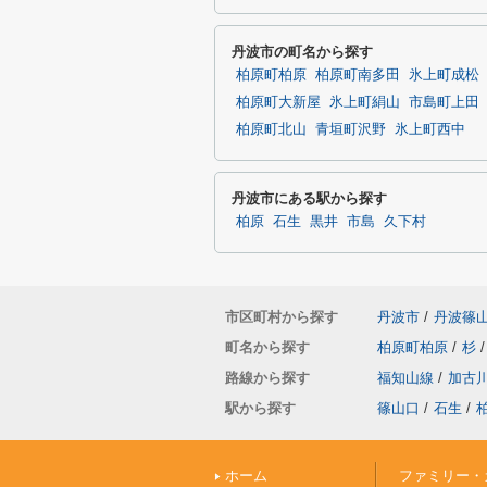
丹波市の町名から探す
柏原町柏原
柏原町南多田
氷上町成松
柏原町大新屋
氷上町絹山
市島町上田
柏原町北山
青垣町沢野
氷上町西中
丹波市にある駅から探す
柏原
石生
黒井
市島
久下村
市区町村から探す
丹波市
/
丹波篠
町名から探す
柏原町柏原
/
杉
/
路線から探す
福知山線
/
加古
駅から探す
篠山口
/
石生
/
ホーム
ファミリー・