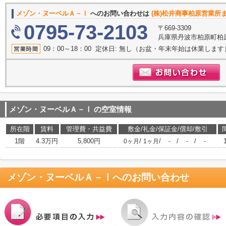
メゾン・ヌーベルＡ－Ⅰ
へのお問い合わせは
(株)松井商事柏原営業所
0795-73-2103
〒669-3309
兵庫県丹波市柏原町柏
09：00～18：00 定休日: 無し（お盆・年末年始は休業します
メゾン・ヌーベルＡ－Ⅰ
の空室情報
所在階
賃料
管理費・共益費
敷金/礼金/保証金/償却/敷引
1階
4.3万円
5,800円
/
/
/
/
0ヶ月
1ヶ月
-
-
-
メゾン・ヌーベルＡ－Ⅰ
へのお問い合わせ