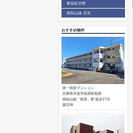
青垣町沢野
福知山線 石生
おすすめ物件
第一柏原マンション
兵庫県丹波市柏原町柏原
福知山線「柏原」駅 徒歩27分
築32年