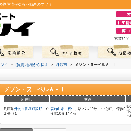
の物件情報なら不動産のマツイ
営業時間：0
マツイ
>
(賃貸)地域から探す
>
丹波市
>
メゾン・ヌーベルＡ－Ⅰ
メゾン・ヌーベルＡ－Ⅰ
所在地
交通
築
兵庫県
丹波市
青垣町沢野
１０
福知山線
「
石生
」駅 バス40分 「中之町」 停歩9
2
２番地１
分車16分 14.4km
木