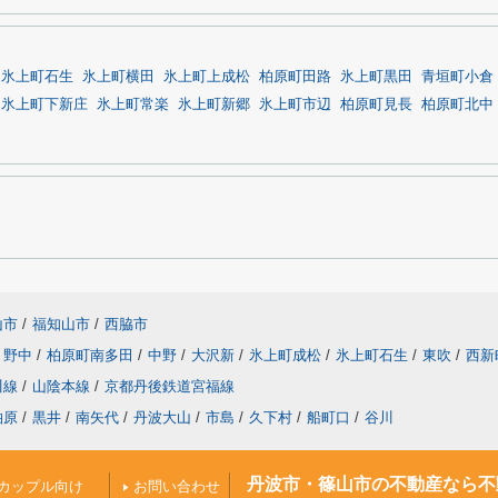
氷上町石生
氷上町横田
氷上町上成松
柏原町田路
氷上町黒田
青垣町小倉
氷上町下新庄
氷上町常楽
氷上町新郷
氷上町市辺
柏原町見長
柏原町北中
山市
/
福知山市
/
西脇市
野中
/
柏原町南多田
/
中野
/
大沢新
/
氷上町成松
/
氷上町石生
/
東吹
/
西新
川線
/
山陰本線
/
京都丹後鉄道宮福線
柏原
/
黒井
/
南矢代
/
丹波大山
/
市島
/
久下村
/
船町口
/
谷川
丹波市・篠山市の不動産なら不
カップル向け
お問い合わせ