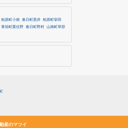
柏原町小南
春日町黒井
柏原町挙田
青垣町栗住野
春日町野村
山南町草部
町
動産のマツイ