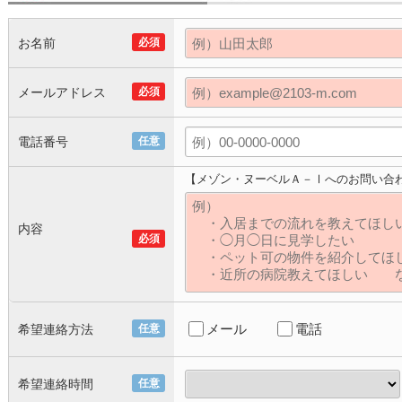
お名前
必須
メールアドレス
必須
電話番号
任意
【メゾン・ヌーベルＡ－Ⅰへのお問い合
内容
必須
メール
電話
希望連絡方法
任意
希望連絡時間
任意