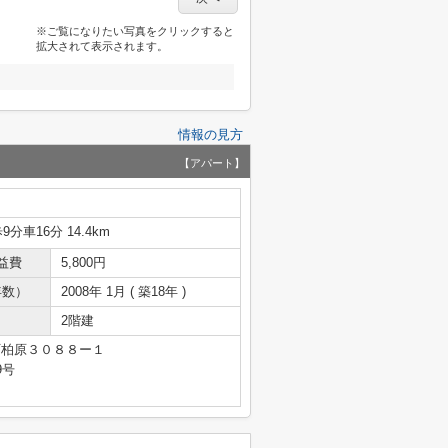
※ご覧になりたい写真をクリックすると
拡大されて表示されます。
情報の見方
【アパート】
分車16分 14.4km
益費
5,800円
年数）
2008年 1月 ( 築18年 )
2階建
町柏原３０８８ー１
9号