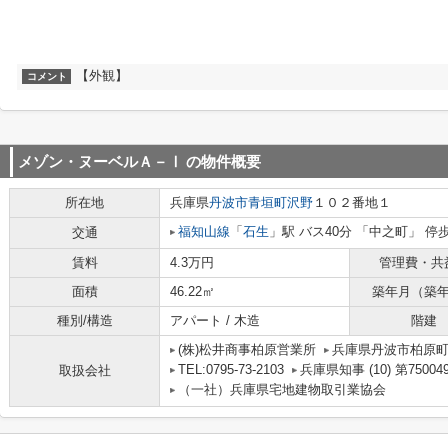
【外観】
コメント
メゾン・ヌーベルＡ－Ⅰ
の物件概要
所在地
兵庫県
丹波市
青垣町沢野
１０２番地１
福知山線
「
石生
」駅 バス40分 「中之町」 停歩9
交通
賃料
4.3万円
管理費・共
面積
46.22㎡
築年月（築
種別/構造
アパート / 木造
階建
(株)松井商事柏原営業所
兵庫県丹波市柏原
TEL:0795-73-2103
兵庫県知事 (10) 第75004
取扱会社
（一社）兵庫県宅地建物取引業協会