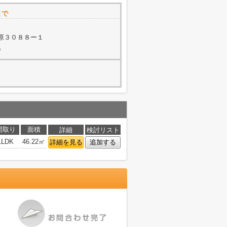
まで
原３０８８ー１
）
間取り
面積
詳細
検討リスト
1LDK
46.22㎡
詳細を見る
追加する