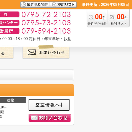
最終更新：2026年08月08日
00
00
件
件
最近見た物件
検討リスト
9:00～18：00
定休日：年末年始・お盆
建物
空室情報へ
18年
階建
造