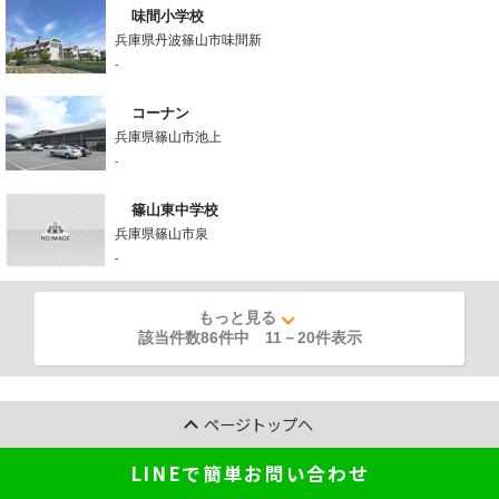
味間小学校
兵庫県丹波篠山市味間新
-
コーナン
兵庫県篠山市池上
-
篠山東中学校
兵庫県篠山市泉
-
もっと見る
該当件数86件中
11
－
20
件表示
ページトップへ
LINEで簡単お問い合わせ