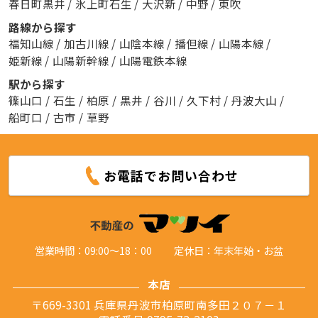
春日町黒井
/
氷上町石生
/
大沢新
/
中野
/
東吹
路線から探す
福知山線
/
加古川線
/
山陰本線
/
播但線
/
山陽本線
/
姫新線
/
山陽新幹線
/
山陽電鉄本線
駅から探す
篠山口
/
石生
/
柏原
/
黒井
/
谷川
/
久下村
/
丹波大山
/
船町口
/
古市
/
草野
お電話でお問い合わせ
営業時間：09:00～18：00
定休日：年末年始・お盆
本店
〒669-3301 兵庫県丹波市柏原町南多田２０７－１