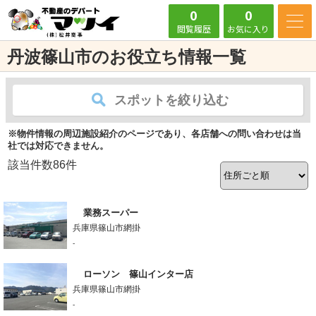
0
0
閲覧履歴
お気に入り
丹波篠山市のお役立ち情報一覧
スポットを絞り込む
※物件情報の周辺施設紹介のページであり、各店舗への問い合わせは当
社では対応できません。
該当件数
86
件
業務スーパー
兵庫県篠山市網掛
-
ローソン 篠山インター店
兵庫県篠山市網掛
-