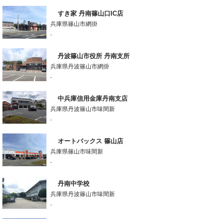
すき家 丹南篠山口IC店
兵庫県篠山市網掛
-
丹波篠山市役所 丹南支所
兵庫県丹波篠山市網掛
-
中兵庫信用金庫丹南支店
兵庫県丹波篠山市味間新
-
オートバックス 篠山店
兵庫県篠山市味間新
-
丹南中学校
兵庫県丹波篠山市味間新
-