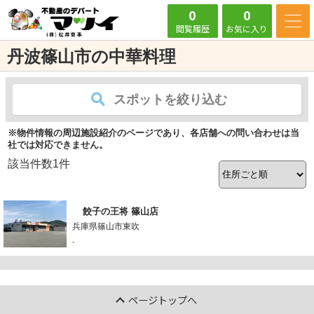
0
0
閲覧履歴
お気に入り
丹波篠山市の中華料理
スポットを絞り込む
※物件情報の周辺施設紹介のページであり、各店舗への問い合わせは当
社では対応できません。
該当件数
1
件
餃子の王将 篠山店
兵庫県篠山市東吹
-
ページトップへ