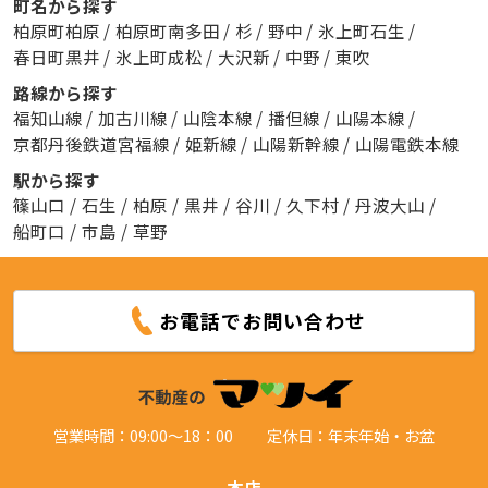
町名から探す
柏原町柏原
/
柏原町南多田
/
杉
/
野中
/
氷上町石生
/
春日町黒井
/
氷上町成松
/
大沢新
/
中野
/
東吹
路線から探す
福知山線
/
加古川線
/
山陰本線
/
播但線
/
山陽本線
/
京都丹後鉄道宮福線
/
姫新線
/
山陽新幹線
/
山陽電鉄本線
駅から探す
篠山口
/
石生
/
柏原
/
黒井
/
谷川
/
久下村
/
丹波大山
/
船町口
/
市島
/
草野
お電話でお問い合わせ
営業時間：09:00～18：00
定休日：年末年始・お盆
本店