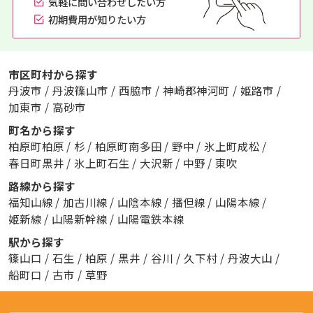
気軽に問い合わせしたい方
初期費用が知りたい方
市区町村から探す
丹波市
/
丹波篠山市
/
西脇市
/
神崎郡神河町
/
姫路市
/
加東市
/
高砂市
町名から探す
柏原町柏原
/
杉
/
柏原町南多田
/
野中
/
氷上町成松
/
春日町黒井
/
氷上町石生
/
大沢新
/
中野
/
東吹
路線から探す
福知山線
/
加古川線
/
山陰本線
/
播但線
/
山陽本線
/
姫新線
/
山陽新幹線
/
山陽電鉄本線
駅から探す
篠山口
/
石生
/
柏原
/
黒井
/
谷川
/
久下村
/
丹波大山
/
船町口
/
古市
/
草野