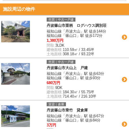
施設周辺の物件
売買｜中古一戸建
丹波篠山市栗柄 ログハウス調別荘
福知山線「丹波大山」駅 徒歩144分
福知山線「篠山口」駅 徒歩172分
1,380万円
間取:
3LDK
建物面積:
110.59㎡ / 33.45坪
土地面積:
308.18㎡ / 93.22坪
売買｜中古一戸建
丹波篠山市大山上 戸建
福知山線「丹波大山」駅 徒歩63分
福知山線「篠山口」駅 徒歩93分
680万円
間取:
9DK
建物面積:
184.30㎡ / 55.75坪
土地面積:
714.40㎡ / 216.10坪
賃貸｜倉庫
丹波篠山市乗竹 貸倉庫
福知山線「丹波大山」駅 徒歩67分
福知山線「篠山口」駅 徒歩84分
3万円