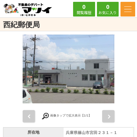
0
0
閲覧履歴
お気に入り
西紀郵便局
前
次
画像タップで拡大表示【
1
/1】
所在地
兵庫県篠山市宮田２３１－１