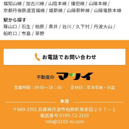
福知山線
/
加古川線
/
山陰本線
/
播但線
/
山陽本線
/
京都丹後鉄道宮福線
/
姫新線
/
山陽新幹線
/
山陽電鉄本線
駅から探す
篠山口
/
石生
/
柏原
/
黒井
/
谷川
/
久下村
/
丹波大山
/
船町口
/
市島
/
草野
お電話でお問い合わせ
営業時間：09:00～18：00
定休日：年末年始・お盆
本店
〒669-3301 兵庫県丹波市柏原町南多田２０７－１
電話番号:0795-72-2103
info@2103-m.com