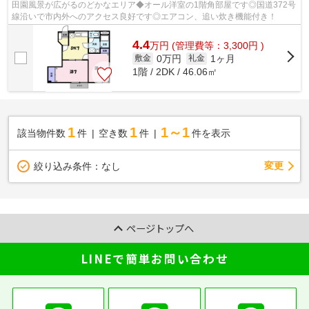
田園風景が広がるのどかなエリア◆オール洋室の1階角部屋です◎国道372号
線沿いで市内外へのアクセス良好です◎エアコン、追い炊き機能付き！
4.4
万
円
(管理費等：3,300円 )
0万円
1ヶ月
敷金
礼金
1階 / 2DK / 46.06㎡
1
1
1～1
該当物件数
件
空き数
件
件を表示
変更
絞り込み条件：
なし
ページトップへ
LINEで簡単お問い合わせ