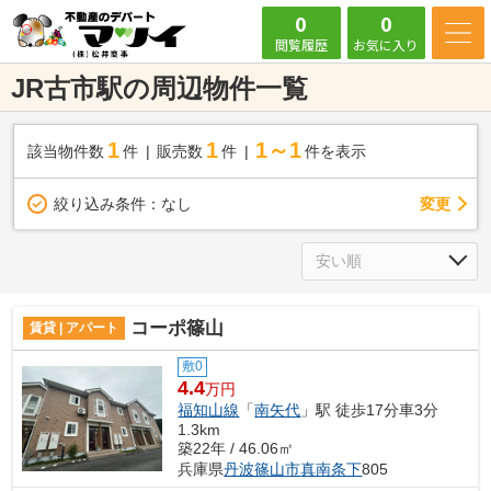
0
0
閲覧履歴
お気に入り
JR古市駅の周辺物件一覧
1
1
1～1
該当物件数
件
販売数
件
件を表示
変更
絞り込み条件：
なし
コーポ篠山
賃貸 | アパート
敷0
4.4
万円
福知山線
「
南矢代
」駅 徒歩17分車3分
1.3km
築22年 / 46.06㎡
兵庫県
丹波篠山市
真南条下
805