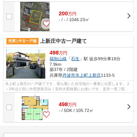
農業をしたい方におすすめ！
200
万
円
- / - / 1046.23㎡
上新庄中古一戸建て
売買 | 中古一戸建
498
万円
福知山線
「
石生
」駅 徒歩99分車18分
7.9km
築37年 / 2階建
兵庫県
丹波市
氷上町上新庄
1133-5
氷上町上新庄の一戸建てです。落ち着いた住宅地の一番奥に位置します。２
～3年ほど前に外壁塗装済み！室内大変綺麗にお使いです。是非一度ご覧く
ださい。
498
万
円
- / 5DK / 105.72㎡