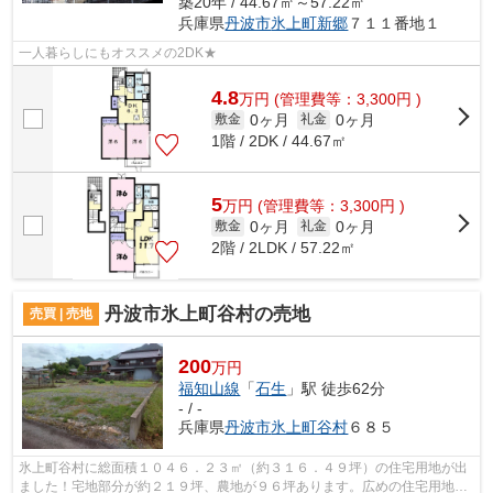
築20年 / 44.67㎡～57.22㎡
兵庫県
丹波市
氷上町新郷
７１１番地１
一人暮らしにもオススメの2DK★
4.8
万
円
(管理費等：3,300円 )
0ヶ月
0ヶ月
敷金
礼金
1階 / 2DK / 44.67㎡
5
万
円
(管理費等：3,300円 )
0ヶ月
0ヶ月
敷金
礼金
2階 / 2LDK / 57.22㎡
丹波市氷上町谷村の売地
売買 | 売地
200
万円
福知山線
「
石生
」駅 徒歩62分
- / -
兵庫県
丹波市
氷上町谷村
６８５
氷上町谷村に総面積１０４６．２３㎡（約３１６．４９坪）の住宅用地が出
ました！宅地部分が約２１９坪、農地が９６坪あります。広めの住宅用地や