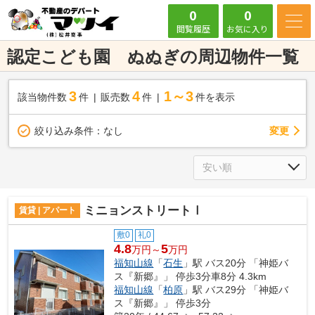
0
0
閲覧履歴
お気に入り
認定こども園 ぬぬぎの周辺物件一覧
3
4
1～3
該当物件数
件
販売数
件
件を表示
変更
絞り込み条件：
なし
ミニョンストリートⅠ
賃貸 | アパート
敷0
礼0
4.8
5
万円～
万円
福知山線
「
石生
」駅 バス20分 「神姫バ
ス『新郷』」 停歩3分車8分 4.3km
福知山線
「
柏原
」駅 バス29分 「神姫バ
ス『新郷』」 停歩3分