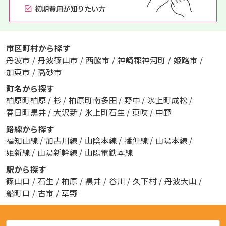
初期費用が知りたい方
市区町村から探す
丹波市
/
丹波篠山市
/
西脇市
/
神崎郡神河町
/
姫路市
/
加東市
/
高砂市
町名から探す
柏原町柏原
/
杉
/
柏原町南多田
/
野中
/
氷上町成松
/
春日町黒井
/
大沢新
/
氷上町石生
/
東吹
/
中野
路線から探す
福知山線
/
加古川線
/
山陰本線
/
播但線
/
山陽本線
/
姫新線
/
山陽新幹線
/
山陽電鉄本線
駅から探す
篠山口
/
石生
/
柏原
/
黒井
/
谷川
/
久下村
/
丹波大山
/
船町口
/
古市
/
草野