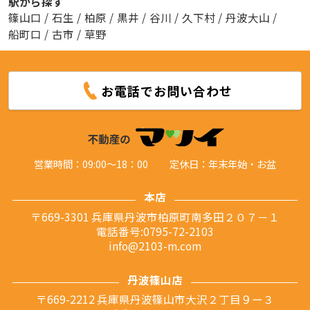
駅から探す
篠山口
/
石生
/
柏原
/
黒井
/
谷川
/
久下村
/
丹波大山
/
船町口
/
古市
/
草野
お電話でお問い合わせ
営業時間：09:00～18：00
定休日：年末年始・お盆
本店
〒669-3301 兵庫県丹波市柏原町南多田２０７－１
電話番号:0795-72-2103
info@2103-m.com
丹波篠山店
〒669-2212 兵庫県丹波篠山市大沢２丁目９ー３