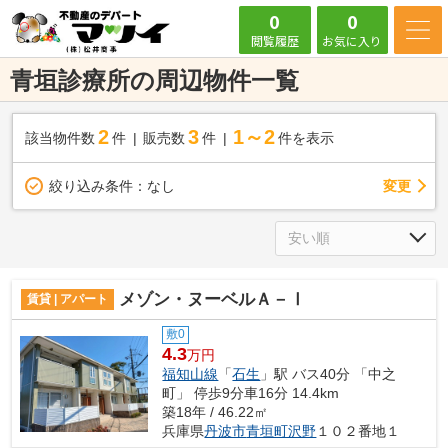
0
0
閲覧履歴
お気に入り
青垣診療所の周辺物件一覧
2
3
1～2
該当物件数
件
販売数
件
件を表示
変更
絞り込み条件：
なし
メゾン・ヌーベルＡ－Ⅰ
賃貸 | アパート
敷0
4.3
万円
福知山線
「
石生
」駅 バス40分 「中之
町」 停歩9分車16分 14.4km
築18年 / 46.22㎡
兵庫県
丹波市
青垣町沢野
１０２番地１