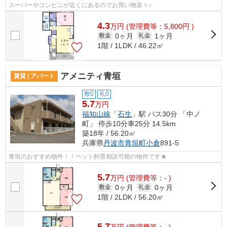
スーパーやコンビニが近くにあるのでお買い物楽々♪
4.3
万
円
(管理費等：5,800円 )
0ヶ月
1ヶ月
敷金
礼金
1階 / 1LDK / 46.22㎡
アメニティ青垣
賃貸 | アパート
敷0
礼0
5.7
万円
福知山線
「
石生
」駅 バス30分 「中ノ
町」 停歩10分車25分 14.5km
築18年 / 56.20㎡
兵庫県
丹波市
青垣町小倉
891-5
青垣のおすすめ物件！！ペット飼育相談可能の物件です★
5.7
万
円
(管理費等：- )
0ヶ月
0ヶ月
敷金
礼金
1階 / 2LDK / 56.20㎡
5.7
万
円
(管理費等：- )