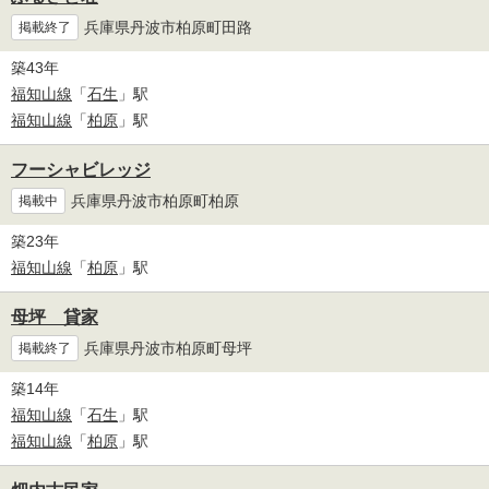
兵庫県丹波市柏原町田路
掲載終了
築43年
福知山線
「
石生
」駅
福知山線
「
柏原
」駅
フーシャビレッジ
兵庫県丹波市柏原町柏原
掲載中
築23年
福知山線
「
柏原
」駅
母坪 貸家
兵庫県丹波市柏原町母坪
掲載終了
築14年
福知山線
「
石生
」駅
福知山線
「
柏原
」駅