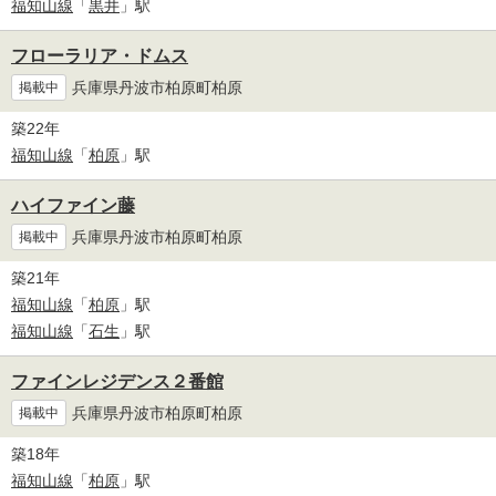
福知山線
「
黒井
」駅
フローラリア・ドムス
兵庫県丹波市柏原町柏原
掲載中
築22年
福知山線
「
柏原
」駅
ハイファイン藤
兵庫県丹波市柏原町柏原
掲載中
築21年
福知山線
「
柏原
」駅
福知山線
「
石生
」駅
ファインレジデンス２番館
兵庫県丹波市柏原町柏原
掲載中
築18年
福知山線
「
柏原
」駅