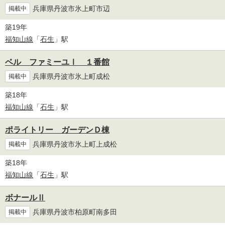
兵庫県丹波市氷上町市辺
掲載中
築19年
福知山線
「
石生
」駅
ベル ファミーユⅠ １番館
兵庫県丹波市氷上町成松
掲載中
築18年
福知山線
「
石生
」駅
ポライトリー ガーデンＤ棟
兵庫県丹波市氷上町上成松
掲載中
築18年
福知山線
「
石生
」駅
ボナールⅡ
兵庫県丹波市柏原町南多田
掲載中