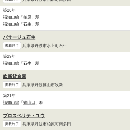
築28年
福知山線
「
柏原
」駅
福知山線
「
石生
」駅
パサージュ石生
兵庫県丹波市氷上町石生
掲載終了
築29年
福知山線
「
石生
」駅
吹新貸倉庫
兵庫県丹波篠山市吹新
掲載終了
築21年
福知山線
「
篠山口
」駅
プロスペリテ・ユウ
兵庫県丹波市柏原町南多田
掲載終了