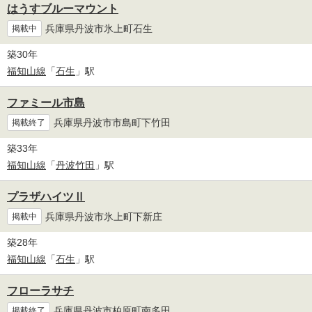
はうすブルーマウント
兵庫県丹波市氷上町石生
掲載中
築30年
福知山線
「
石生
」駅
ファミール市島
兵庫県丹波市市島町下竹田
掲載終了
築33年
福知山線
「
丹波竹田
」駅
プラザハイツⅡ
兵庫県丹波市氷上町下新庄
掲載中
築28年
福知山線
「
石生
」駅
フローラサチ
兵庫県丹波市柏原町南多田
掲載終了