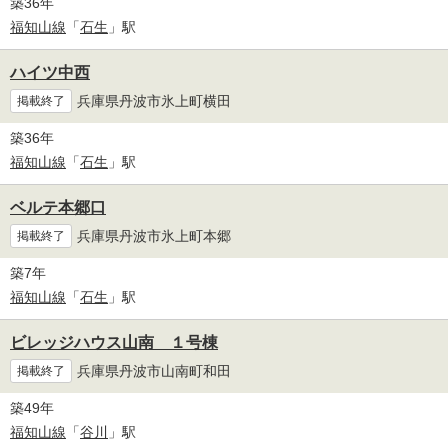
築36年
福知山線
「
石生
」駅
ハイツ中西
兵庫県丹波市氷上町横田
掲載終了
築36年
福知山線
「
石生
」駅
ベルテ本郷口
兵庫県丹波市氷上町本郷
掲載終了
築7年
福知山線
「
石生
」駅
ビレッジハウス山南 １号棟
兵庫県丹波市山南町和田
掲載終了
築49年
福知山線
「
谷川
」駅