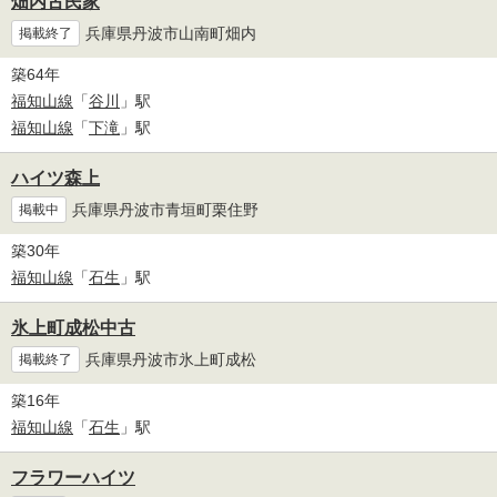
畑内古民家
兵庫県丹波市山南町畑内
掲載終了
築64年
福知山線
「
谷川
」駅
福知山線
「
下滝
」駅
ハイツ森上
兵庫県丹波市青垣町栗住野
掲載中
築30年
福知山線
「
石生
」駅
氷上町成松中古
兵庫県丹波市氷上町成松
掲載終了
築16年
福知山線
「
石生
」駅
フラワーハイツ