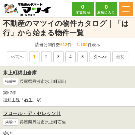
0
0
閲覧履歴
お気に入り
不動産のマツイの物件カタログ｜「は
行」から始まる物件一覧
該当公開件数
512
件
1-100
件表示
<<前へ
1
2
3
4
5
次へ>>
最初
氷上町絹山倉庫
兵庫県丹波市氷上町絹山
掲載中
築52年
福知山線
「
石生
」駅
フロール・デ・セレッソⅡ
兵庫県丹波市氷上町石生
掲載中
築6年