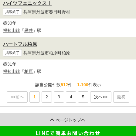
ハイツフェニックスⅠ
兵庫県丹波市春日町野村
掲載終了
築30年
福知山線
「
黒井
」駅
ハートフル柏原
兵庫県丹波市柏原町柏原
掲載終了
築31年
福知山線
「
柏原
」駅
該当公開件数
512
件
1-100
件表示
<<前へ
1
2
3
4
5
次へ>>
最初
ページトップへ
LINEで簡単お問い合わせ