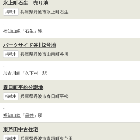
氷上町石生 売り地
兵庫県丹波市氷上町石生
掲載中
-
福知山線
「
石生
」駅
パークサイド谷川2号地
兵庫県丹波市山南町谷川
掲載中
-
加古川線
「
久下村
」駅
春日町平松分譲地
兵庫県丹波市春日町平松
掲載中
-
福知山線
「
黒井
」駅
東芦田中古住宅
兵庫県丹波市青垣町東芦田
掲載中