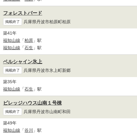
フォレストバード
兵庫県丹波市柏原町柏原
掲載終了
築41年
福知山線
「
柏原
」駅
福知山線
「
石生
」駅
ベルシャイン氷上
兵庫県丹波市氷上町新郷
掲載終了
築35年
福知山線
「
石生
」駅
ビレッジハウス山南１号棟
兵庫県丹波市山南町和田
掲載終了
築49年
福知山線
「
谷川
」駅