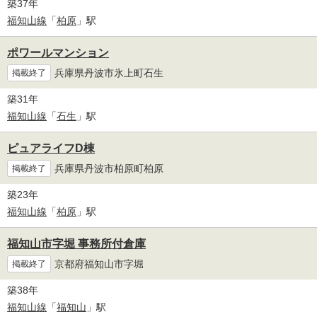
築37年
福知山線
「
柏原
」駅
ポワールマンション
兵庫県丹波市氷上町石生
掲載終了
築31年
福知山線
「
石生
」駅
ピュアライフD棟
兵庫県丹波市柏原町柏原
掲載終了
築23年
福知山線
「
柏原
」駅
福知山市字堀 事務所付倉庫
京都府福知山市字堀
掲載終了
築38年
福知山線
「
福知山
」駅