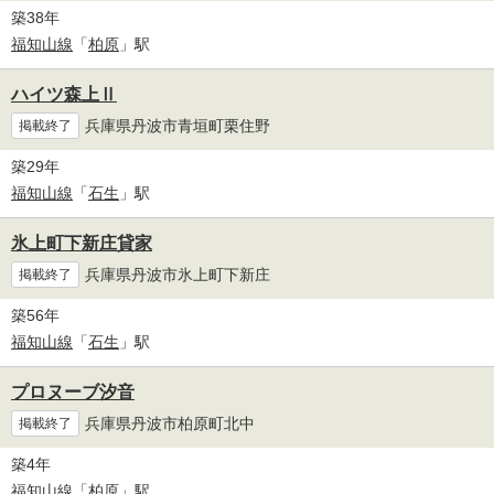
築38年
福知山線
「
柏原
」駅
ハイツ森上Ⅱ
兵庫県丹波市青垣町栗住野
掲載終了
築29年
福知山線
「
石生
」駅
氷上町下新庄貸家
兵庫県丹波市氷上町下新庄
掲載終了
築56年
福知山線
「
石生
」駅
プロヌーブ汐音
兵庫県丹波市柏原町北中
掲載終了
築4年
福知山線
「
柏原
」駅