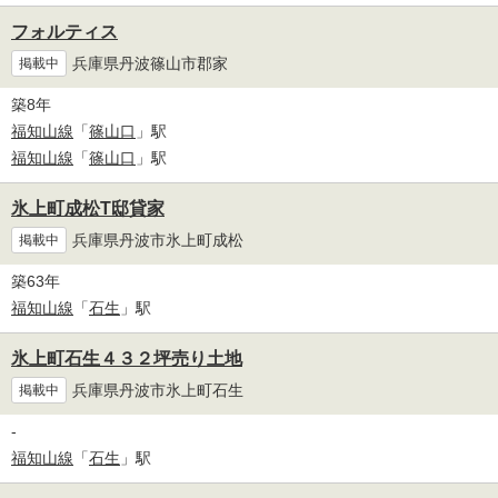
フォルティス
兵庫県丹波篠山市郡家
掲載中
築8年
福知山線
「
篠山口
」駅
福知山線
「
篠山口
」駅
氷上町成松T邸貸家
兵庫県丹波市氷上町成松
掲載中
築63年
福知山線
「
石生
」駅
氷上町石生４３２坪売り土地
兵庫県丹波市氷上町石生
掲載中
-
福知山線
「
石生
」駅