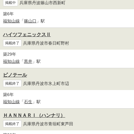
兵庫県丹波篠山市西新町
掲載中
築6年
福知山線
「
篠山口
」駅
ハイツフェニックスⅡ
兵庫県丹波市春日町野村
掲載終了
築29年
福知山線
「
黒井
」駅
ピノテール
兵庫県丹波市氷上町市辺
掲載終了
築6年
福知山線
「
石生
」駅
ＨＡＮＮＡＲＩ（ハンナリ）
兵庫県丹波市青垣町東芦田
掲載終了