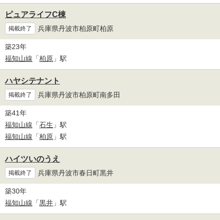
ピュアライフC棟
兵庫県丹波市柏原町柏原
掲載終了
築23年
福知山線
「
柏原
」駅
ハヤシテナント
兵庫県丹波市柏原町南多田
掲載終了
築41年
福知山線
「
石生
」駅
福知山線
「
柏原
」駅
ハイツいのうえ
兵庫県丹波市春日町黒井
掲載終了
築30年
福知山線
「
黒井
」駅