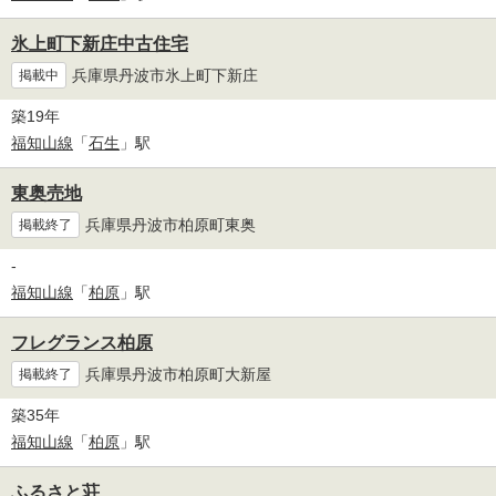
氷上町下新庄中古住宅
兵庫県丹波市氷上町下新庄
掲載中
築19年
福知山線
「
石生
」駅
東奥売地
兵庫県丹波市柏原町東奥
掲載終了
-
福知山線
「
柏原
」駅
フレグランス柏原
兵庫県丹波市柏原町大新屋
掲載終了
築35年
福知山線
「
柏原
」駅
ふるさと荘