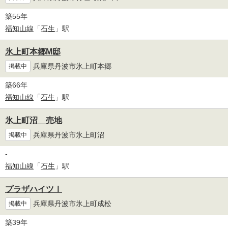
築55年
福知山線
「
石生
」駅
氷上町本郷М邸
兵庫県丹波市氷上町本郷
掲載中
築66年
福知山線
「
石生
」駅
氷上町沼 売地
兵庫県丹波市氷上町沼
掲載中
-
福知山線
「
石生
」駅
プラザハイツⅠ
兵庫県丹波市氷上町成松
掲載中
築39年