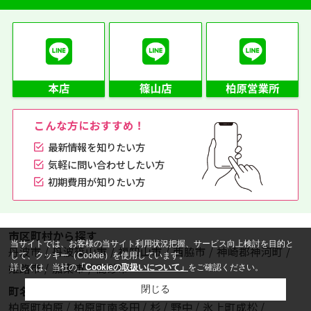
こんな方におすすめ！
最新情報を知りたい方
気軽に問い合わせしたい方
初期費用が知りたい方
市区町村から探す
当サイトでは、お客様の当サイト利用状況把握、サービス向上検討を目的と
丹波市
/
丹波篠山市
/
福知山市
/
西脇市
/
神崎郡神河町
/
して、クッキー（Cookie）を使用しています。
姫路市
/
加東市
/
高砂市
詳しくは、当社の
「Cookieの取扱いについて」
をご確認ください。
閉じる
町名から探す
柏原町柏原
/
柏原町南多田
/
杉
/
野中
/
氷上町成松
/