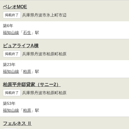
ベレオMOE
兵庫県丹波市氷上町市辺
掲載終了
築6年
福知山線
「
石生
」駅
ピュアライフA棟
兵庫県丹波市柏原町柏原
掲載終了
築23年
福知山線
「
柏原
」駅
柏原平井邸貸家（サニー2）
兵庫県丹波市柏原町柏原
掲載終了
築53年
福知山線
「
柏原
」駅
フェルネス Ⅱ