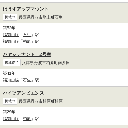
はうすアップマウント
兵庫県丹波市氷上町石生
掲載中
築52年
福知山線
「
石生
」駅
福知山線
「
柏原
」駅
ハヤシテナント 2号室
兵庫県丹波市柏原町南多田
掲載終了
築41年
福知山線
「
石生
」駅
ハイツアンビエンス
兵庫県丹波市柏原町柏原
掲載中
築29年
福知山線
「
柏原
」駅