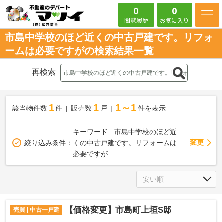
0
0
閲覧履歴
お気に入り
市島中学校のほど近くの中古戸建です。リフォ
ームは必要ですがの検索結果一覧
再検索
1
1
1～1
該当物件数
件
販売数
戸
件を表示
キーワード：市島中学校のほど近
変更
絞り込み条件：
くの中古戸建です。リフォームは
必要ですが
【価格変更】市島町上垣S邸
売買 | 中古一戸建