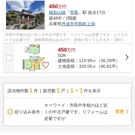
450
万円
福知山線
「
市島
」駅 徒歩17分
築48年 / 2階建
兵庫県
丹波市
市島町上垣
市島中学校のほど近くの中古戸建です。リフォームは必要ですが、とてもキ
レイなお家です。屋根裏収納もあるので、荷物が多くても大丈夫！1階の和
室には掘り炬燵があるのがありがたい！...
450
万
円
5DK
建物面積：119.99㎡（36.29坪）
土地面積：320.05㎡（96.81坪）
1
1
1～1
該当物件数
件
販売数
戸
件を表示
キーワード：市島中学校のほど近
変更
絞り込み条件：
くの中古戸建です。リフォームは
必要ですが