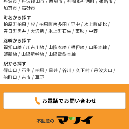
丹波市
/
丹波篠山市
/
西脇市
/
神崎郡神河町
/
姫路市
/
加東市
/
高砂市
町名から探す
柏原町柏原
/
杉
/
柏原町南多田
/
野中
/
氷上町成松
/
春日町黒井
/
大沢新
/
氷上町石生
/
東吹
/
中野
路線から探す
福知山線
/
加古川線
/
山陰本線
/
播但線
/
山陽本線
/
姫新線
/
山陽新幹線
/
山陽電鉄本線
駅から探す
篠山口
/
石生
/
柏原
/
黒井
/
谷川
/
久下村
/
丹波大山
/
船町口
/
古市
/
草野
お電話でお問い合わせ