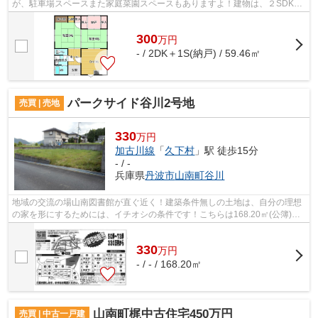
が、駐車場スペースまた家庭菜園スペースもありますよ！建物は、２SDKの
約１８坪。のんびり田舎暮らしやセカンド...
300
万
円
- / 2DK＋1S(納戸) / 59.46㎡
パークサイド谷川2号地
売買 | 売地
330
万円
加古川線
「
久下村
」駅 徒歩15分
- / -
兵庫県
丹波市
山南町谷川
地域の交流の場山南図書館が直ぐ近く！建築条件無しの土地は、自分の理想
の家を形にするためには、イチオシの条件です！こちらは168.20㎡(公簿)の
面積を有する売地です！
330
万
円
- / - / 168.20㎡
山南町梶中古住宅450万円
売買 | 中古一戸建