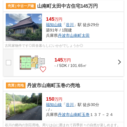
山南町太田中古住宅145万円
売買 | 中古一戸建
145
万円
福知山線
「
谷川
」駅 徒歩29分
築91年 / 1階建
兵庫県
丹波市
山南町太田
古民家物件です◎田舎暮らしにいかがでしょうか◎
145
万
円
- / 5DK / 101.65㎡
丹波市山南町玉巻の売地
売買 | 売地
150
万円
福知山線
「
谷川
」駅 徒歩30分
- / -
兵庫県
丹波市
山南町玉巻
１３７－２４
谷川の郷内の別荘用地。周りは山に囲まれて四季折々の自然が楽しめます。