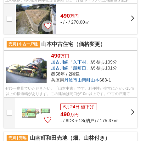
紹介しております。土地に関すること...
490
万
円
- / - / 270.00㎡
山本中古住宅（価格変更）
売買 | 中古一戸建
490
万円
加古川線
「
久下村
」駅 徒歩109分
加古川線
「
船町口
」駅 徒歩101分
築58年 / 2階建
兵庫県
丹波市
山南町山本
683-1
ぜひ一度見ていただきたい、「山本中古」です。利便性が非常にたかい15m
以上の接道幅があります。この建物は間口が10m以上です。中古の戸建て物
件のご紹介です。移動時間の短縮をお考...
6月24日 値下げ
490
万
円
- / 8DK＋1S(納戸) / 175.37㎡
山南町和田売地（畑、山林付き）
売買 | 売地