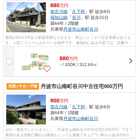
880
万円
加古川線
「
久下村
」駅 徒歩8分
福知山線
「
谷川
」駅 徒歩21分
築64年 / 2階建
兵庫県
丹波市
山南町谷川
敷地が約215坪あり家庭菜園もできます。車はシャッター付き車庫がありま
す。１部リフォームされている物件です。敷地内にある中庭では、読書や日
光浴も楽しむこともできます。丹波市に...
880
万
円
- / 10DK / 312.64㎡
丹波市山南町谷川中古住宅900万円
売買 | 中古一戸建
900
万円
加古川線
「
久下村
」駅 徒歩6分
築64年 / 1階建
兵庫県
丹波市
山南町谷川
ぜひ一度見ていただきたい、「丹波市山南町谷川中古住宅1250万円」です！
風情のある外観◎離れの縁側もとっても素敵ですよ(^^)！駅から徒歩6分の好