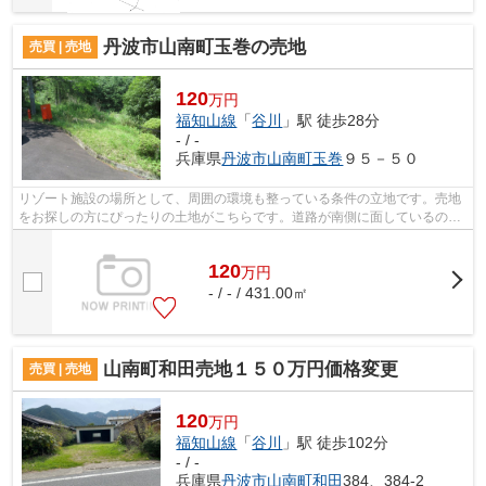
丹波市山南町玉巻の売地
売買 | 売地
120
万円
福知山線
「
谷川
」駅 徒歩28分
- / -
兵庫県
丹波市
山南町玉巻
９５－５０
リゾート施設の場所として、周囲の環境も整っている条件の立地です。売地
をお探しの方にぴったりの土地がこちらです。道路が南側に面しているの
で、とてもニーズが高いです。土地のご...
120
万
円
- / - / 431.00㎡
山南町和田売地１５０万円価格変更
売買 | 売地
120
万円
福知山線
「
谷川
」駅 徒歩102分
- / -
兵庫県
丹波市
山南町和田
384、384-2