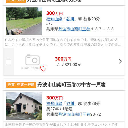
300
万円
福知山線
「
谷川
」駅 徒歩29分
- / -
兵庫県
丹波市
山南町玉巻
１３７－３３
住みやすい環境の整った住宅用地なのでおすすめです。売地をお探しの方
に、こちらの土地はイチオシです。高台での立地は津波の対策としての役割
を果たすことができます。広さの心配が...
300
万
円
- / - / 321.00㎡
丹波市山南町玉巻の中古一戸建
売買 | 中古一戸建
300
万円
福知山線
「
谷川
」駅 徒歩28分
築27年 / 1階建
兵庫県
丹波市
山南町玉巻
98-72
山南町玉巻で平屋の中古住宅が出ました！土地約５６坪でコンパクトです