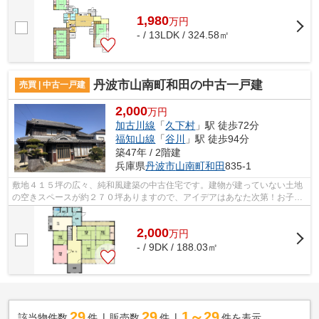
1,980
万
円
- / 13LDK / 324.58㎡
丹波市山南町和田の中古一戸建
売買 | 中古一戸建
2,000
万円
加古川線
「
久下村
」駅 徒歩72分
福知山線
「
谷川
」駅 徒歩94分
築47年 / 2階建
兵庫県
丹波市
山南町和田
835-1
敷地４１５坪の広々、純和風建築の中古住宅です。建物が建っていない土地
の空きスペースが約２７０坪ありますので、アイデアはあなた次第！お子さ
んの遊び場所、ドッグランも！
2,000
万
円
- / 9DK / 188.03㎡
29
29
1～29
該当物件数
件
販売数
件
件を表示