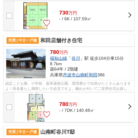
ており、家屋の外周辺には庭があり、...
730
万
円
- / 6K / 107.59㎡
和田店舗付き住宅
売買 | 中古一戸建
780
万円
福知山線
「
谷川
」駅 徒歩104分車15分
8.7km
築64年 / 2階建
兵庫県
丹波市
山南町和田
386
認定こども園、小学校、薬草薬樹公園、環境豊かで自然がたくさんあります
よ！田舎暮らし満喫したい方必見ですよ。離れが付いて二世帯住宅お探しの
方に最適です。家庭菜園できる畑付き...
780
万
円
- / 7DK / 140.48㎡
山南町谷川T邸
売買 | 中古一戸建