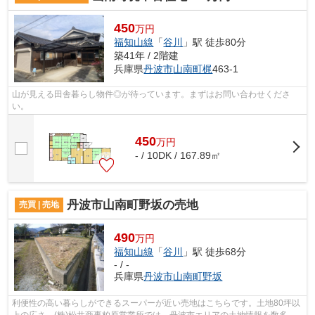
450
万円
福知山線
「
谷川
」駅 徒歩80分
築41年 / 2階建
兵庫県
丹波市
山南町梶
463-1
山が見える田舎暮らし物件◎が待っています。まずはお問い合わせくださ
い。
450
万
円
- / 10DK / 167.89㎡
丹波市山南町野坂の売地
売買 | 売地
490
万円
福知山線
「
谷川
」駅 徒歩68分
- / -
兵庫県
丹波市
山南町野坂
利便性の高い暮らしができるスーパーが近い売地はこちらです。土地80坪以
上の広さ。(株)松井商事柏原営業所では、丹波市エリアの土地情報を数多く