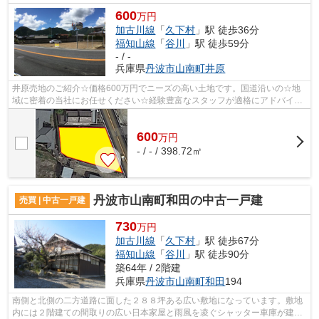
600
万円
加古川線
「
久下村
」駅 徒歩36分
福知山線
「
谷川
」駅 徒歩59分
- / -
兵庫県
丹波市
山南町井原
井原売地のご紹介☆価格600万円でニーズの高い土地です。国道沿いの☆地
域に密着の当社にお任せください☆経験豊富なスタッフが適格にアドバイス
いたします(^o^)
600
万
円
- / - / 398.72㎡
丹波市山南町和田の中古一戸建
売買 | 中古一戸建
730
万円
加古川線
「
久下村
」駅 徒歩67分
福知山線
「
谷川
」駅 徒歩90分
築64年 / 2階建
兵庫県
丹波市
山南町和田
194
南側と北側の二方道路に面した２８８坪ある広い敷地になっています。敷地
内には２階建ての間取りの広い日本家屋と雨風を凌ぐシャッター車庫が建っ