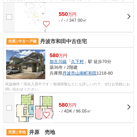
でお悩みの点はございませんか。不動産...
550
万
円
- / - / 347.00㎡
丹波市和田中古住宅
売買 | 中古一戸建
580
万円
加古川線
「
久下村
」駅 徒歩70分
築36年 / 2階建
兵庫県
丹波市
山南町和田
1218-80
収益物件！現在入居中です！地域情報などにも詳しいので、ぜひお気軽にお
問い合わせください。
580
万
円
- / 4DK / 96.05㎡
井原 売地
売買 | 売地