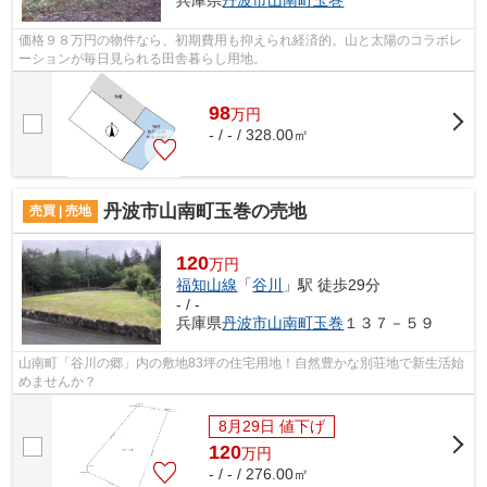
価格９８万円の物件なら、初期費用も抑えられ経済的。山と太陽のコラボレ
ーションが毎日見られる田舎暮らし用地。
98
万
円
- / - / 328.00㎡
丹波市山南町玉巻の売地
売買 | 売地
120
万円
福知山線
「
谷川
」駅 徒歩29分
- / -
兵庫県
丹波市
山南町玉巻
１３７－５９
山南町「谷川の郷」内の敷地83坪の住宅用地！自然豊かな別荘地で新生活始
めませんか？
8月29日 値下げ
120
万
円
- / - / 276.00㎡