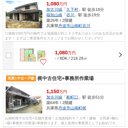
1,080
万円
加古川線
「
久下村
」駅 徒歩18分
福知山線
「
谷川
」駅 徒歩19分
築26年 / 2階建
兵庫県
丹波市
山南町谷川
◎価格1080万円の物件で土地面積が約１３２坪ありゆとりのある生活が出来
ます！ まずはご希望条件をスタッフまでお聞かせください(^o^)
1,080
万
円
- / 8DK / 218.28㎡
梶中古住宅+事務所作業場
売買 | 中古一戸建
1,150
万円
加古川線
「
船町口
」駅 徒歩51分
築64年 / 2階建
兵庫県
丹波市
山南町梶
山南町梶中古住宅+店舗作業場！土地面積約６７３坪！建物 古民家+離れ
+蔵+事務所+作業場+車庫有ります。個人使用や事業用としてお勧めです。