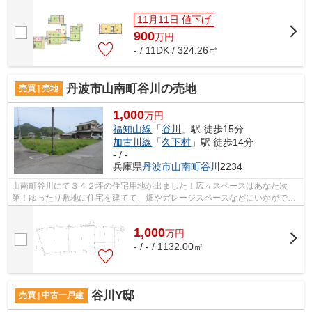
立地物件です！田舎暮らしの住まい探...
11月11日 値下げ
900
万
円
- / 11DK / 324.26㎡
丹波市山南町谷川の売地
売買 | 売地
1,000
万円
福知山線
「
谷川
」駅 徒歩15分
加古川線
「
久下村
」駅 徒歩14分
- / -
兵庫県
丹波市
山南町谷川
2234
山南町谷川にて３４２坪の住宅用地が出ました！広々スペースはあなた次
第！ゆったり敷地に住宅を建てて、畑やガレージスペースなどにいかがです
か？
1,000
万
円
- / - / 1132.00㎡
谷川Y邸
売買 | 中古一戸建