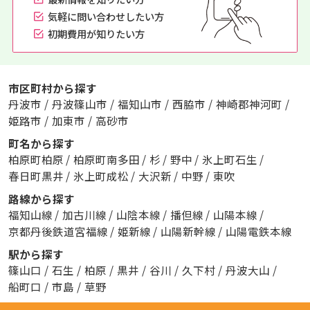
気軽に問い合わせしたい方
初期費用が知りたい方
市区町村から探す
丹波市
/
丹波篠山市
/
福知山市
/
西脇市
/
神崎郡神河町
/
姫路市
/
加東市
/
高砂市
町名から探す
柏原町柏原
/
柏原町南多田
/
杉
/
野中
/
氷上町石生
/
春日町黒井
/
氷上町成松
/
大沢新
/
中野
/
東吹
路線から探す
福知山線
/
加古川線
/
山陰本線
/
播但線
/
山陽本線
/
京都丹後鉄道宮福線
/
姫新線
/
山陽新幹線
/
山陽電鉄本線
駅から探す
篠山口
/
石生
/
柏原
/
黒井
/
谷川
/
久下村
/
丹波大山
/
船町口
/
市島
/
草野