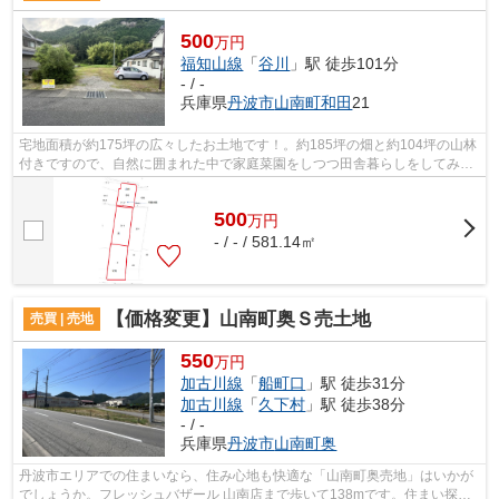
500
万円
福知山線
「
谷川
」駅 徒歩101分
- / -
兵庫県
丹波市
山南町和田
21
宅地面積が約175坪の広々したお土地です！。約185坪の畑と約104坪の山林
付きですので、自然に囲まれた中で家庭菜園をしつつ田舎暮らしをしてみた
い方におすすめです。
500
万
円
- / - / 581.14㎡
【価格変更】山南町奥Ｓ売土地
売買 | 売地
550
万円
加古川線
「
船町口
」駅 徒歩31分
加古川線
「
久下村
」駅 徒歩38分
- / -
兵庫県
丹波市
山南町奥
丹波市エリアでの住まいなら、住み心地も快適な「山南町奥売地」はいかが
でしょうか。フレッシュバザール 山南店まで歩いて138mです。住まい探し