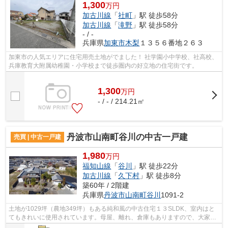
1,300
万円
加古川線
「
社町
」駅 徒歩58分
加古川線
「
滝野
」駅 徒歩58分
- / -
兵庫県
加東市
木梨
１３５６番地２６３
加東市の人気エリアに住宅用売土地がでました！ 社学園小中学校、社高校、
兵庫教育大附属幼稚園・小学校まで徒歩圏内の好立地の住宅街です。
1,300
万
円
- / - / 214.21㎡
丹波市山南町谷川の中古一戸建
売買 | 中古一戸建
1,980
万円
福知山線
「
谷川
」駅 徒歩22分
加古川線
「
久下村
」駅 徒歩8分
築60年 / 2階建
兵庫県
丹波市
山南町谷川
1091-2
土地が1029坪（農地349坪）もある純和風の中古住宅１３SLDK、室内はと
てもきれいに使用されています。母屋、離れ、倉庫もありますので、大家族
でも安心！家の目の前が畑ですので、野菜...