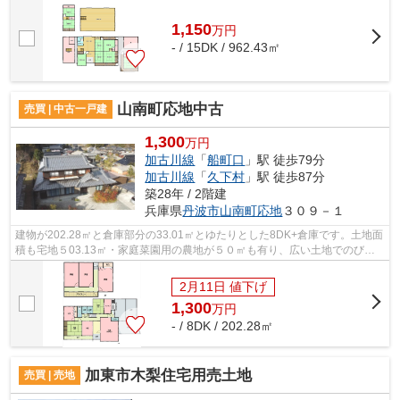
1,150
万
円
- / 15DK / 962.43㎡
山南町応地中古
売買 | 中古一戸建
1,300
万円
加古川線
「
船町口
」駅 徒歩79分
加古川線
「
久下村
」駅 徒歩87分
築28年 / 2階建
兵庫県
丹波市
山南町応地
３０９－１
建物が202.28㎡と倉庫部分の33.01㎡とゆたりとした8DK+倉庫です。土地面
積も宅地５03.13㎡・家庭菜園用の農地が５０㎡も有り、広い土地でのびの
び田舎暮らしが楽しめます。 建物も丁寧...
2月11日 値下げ
1,300
万
円
- / 8DK / 202.28㎡
加東市木梨住宅用売土地
売買 | 売地