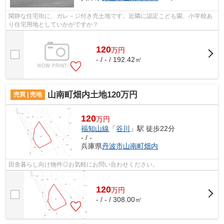
閑静な住宅街に、ガレ－ジ付き売土地です。近隣に認定こども園、小学校あ
り住宅用地としていかがですか？
120
万
円
- / - / 192.42㎡
山南町畑内土地120万円
売買 | 売地
120
万円
福知山線
「
谷川
」駅 徒歩22分
- / -
兵庫県
丹波市
山南町畑内
田舎暮らし向け物件◎お気軽にお問い合わせください。
120
万
円
- / - / 308.00㎡