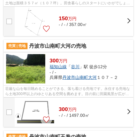
土地は面積３５７㎡（１０７坪）。田舎暮らしのスタートにいかがでしょう
か？
150
万
円
- / - / 357.00㎡
丹波市山南町大河の売地
売買 | 売地
300
万円
福知山線
「
谷川
」駅 徒歩12分
- / -
兵庫県
丹波市
山南町大河
１０７－２
荘厳な山を毎日眺めることができる、落ち着ける売地です。永住する売地な
ら土地300坪以上のゆとりある空間を薦めます。目の前に田園風景が広がる
自然豊かな物件はいかがですか？
300
万
円
- / - / 1497.00㎡
丹波市山南町玉巻の売地
売買 | 売地