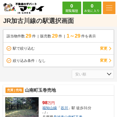
0
0
閲覧履歴
お気に入り
JR加古川線の駅選択画面
29
29
1～29
該当物件数
件
販売数
件
件を表示
駅で絞り込む
変更
変更
絞り込み条件：
なし
山南町玉巻売地
売買 | 売地
98
万円
福知山線
「
谷川
」駅 徒歩31分
- / -
兵庫県
丹波市
山南町玉巻