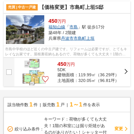
【価格変更】市島町上垣S邸
売買 | 中古一戸建
450
万円
福知山線
「
市島
」駅 徒歩17分
築48年 / 2階建
兵庫県
丹波市
市島町上垣
市島中学校のほど近くの中古戸建です。リフォームは必要ですが、とてもキ
レイなお家です。屋根裏収納もあるので、荷物が多くても大丈夫！1階の和
室には掘り炬燵があるのがありがたい！...
450
万
円
5DK
建物面積：119.99㎡（36.29坪）
土地面積：320.05㎡（96.81坪）
1
1
1～1
該当物件数
件
販売数
戸
件を表示
キーワード：荷物が多くても大丈
夫！1階の和室には掘り炬燵があ
変更
絞り込み条件：
るのがありがたい！シャッター付