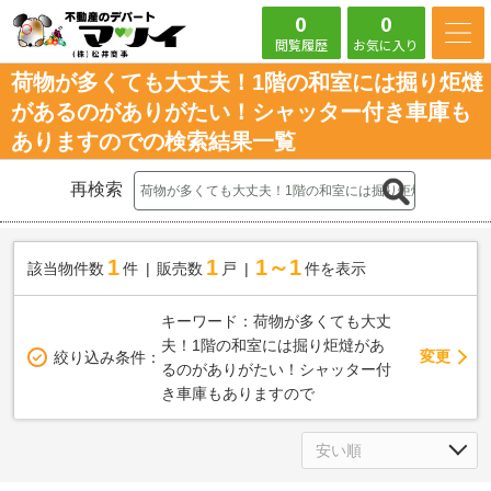
0
0
閲覧履歴
お気に入り
荷物が多くても大丈夫！1階の和室には掘り炬燵
があるのがありがたい！シャッター付き車庫も
ありますのでの検索結果一覧
再検索
1
1
1～1
該当物件数
件
販売数
戸
件を表示
キーワード：荷物が多くても大丈
夫！1階の和室には掘り炬燵があ
変更
絞り込み条件：
るのがありがたい！シャッター付
き車庫もありますので