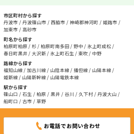
市区町村から探す
丹波市
/
丹波篠山市
/
西脇市
/
神崎郡神河町
/
姫路市
/
加東市
/
高砂市
町名から探す
柏原町柏原
/
杉
/
柏原町南多田
/
野中
/
氷上町成松
/
春日町黒井
/
大沢新
/
氷上町石生
/
東吹
/
中野
路線から探す
福知山線
/
加古川線
/
山陰本線
/
播但線
/
山陽本線
/
姫新線
/
山陽新幹線
/
山陽電鉄本線
駅から探す
篠山口
/
石生
/
柏原
/
黒井
/
谷川
/
久下村
/
丹波大山
/
船町口
/
古市
/
草野
お電話でお問い合わせ