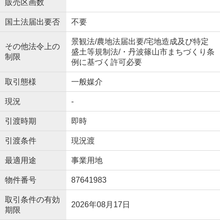
販売区画数
国土法届出要否
不要
景観法/農地法届出要/宅地造成及び特定
その他法令上の
盛土等規制法/・丹波篠山市まちづくり条
制限
例に基づく許可必要
取引態様
一般媒介
現況
-
引渡時期
即時
引渡条件
現況渡
最適用途
事業用地
物件番号
87641983
取引条件の有効
2026年08月17日
期限