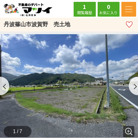
1
0
閲覧履歴
お気に入り
丹波篠山市波賀野 売土地
1 / 7