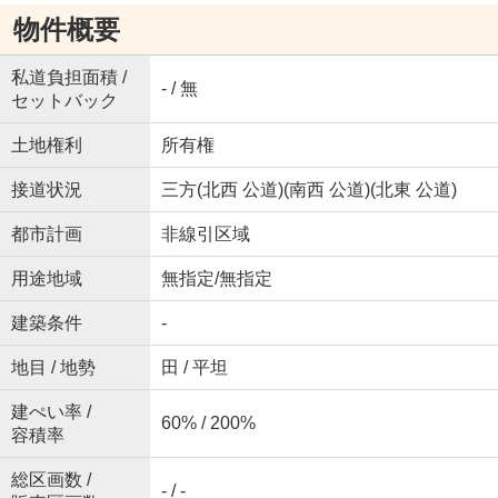
物件概要
私道負担面積 /
- / 無
セットバック
土地権利
所有権
接道状況
三方(北西 公道)(南西 公道)(北東 公道)
都市計画
非線引区域
用途地域
無指定/無指定
建築条件
-
地目 / 地勢
田 / 平坦
建ぺい率 /
60% / 200%
容積率
総区画数 /
- / -