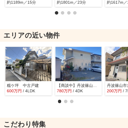
約1189m／15分
約1801m／23分
約1617m／
エリアの近い物件
糯ケ坪 中古戸建
【商談中】丹波篠山市今田町上小野原 戸建
600
万
円
/ 4LDK
780
万
円
/ 4DK
200
万
円
/ 
こだわり特集