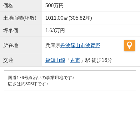
価格
500万円
土地面積(坪数)
1011.00㎡(305.82坪)
坪単価
1.63万円
所在地
兵庫県
丹波篠山市
波賀野
交通
福知山線
「
古市
」駅 徒歩16分
国道176号線沿いの事業用地です♪
広さは約305坪です♪