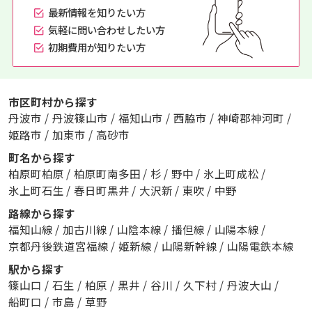
最新情報を知りたい方
気軽に問い合わせしたい方
初期費用が知りたい方
市区町村から探す
丹波市
/
丹波篠山市
/
福知山市
/
西脇市
/
神崎郡神河町
/
姫路市
/
加東市
/
高砂市
町名から探す
柏原町柏原
/
柏原町南多田
/
杉
/
野中
/
氷上町成松
/
氷上町石生
/
春日町黒井
/
大沢新
/
東吹
/
中野
路線から探す
福知山線
/
加古川線
/
山陰本線
/
播但線
/
山陽本線
/
京都丹後鉄道宮福線
/
姫新線
/
山陽新幹線
/
山陽電鉄本線
駅から探す
篠山口
/
石生
/
柏原
/
黒井
/
谷川
/
久下村
/
丹波大山
/
船町口
/
市島
/
草野