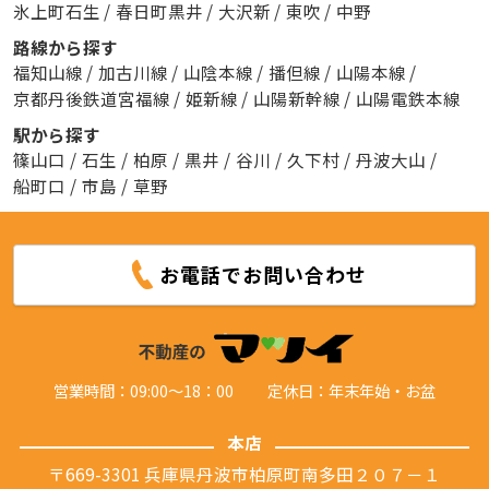
氷上町石生
/
春日町黒井
/
大沢新
/
東吹
/
中野
路線から探す
福知山線
/
加古川線
/
山陰本線
/
播但線
/
山陽本線
/
京都丹後鉄道宮福線
/
姫新線
/
山陽新幹線
/
山陽電鉄本線
駅から探す
篠山口
/
石生
/
柏原
/
黒井
/
谷川
/
久下村
/
丹波大山
/
船町口
/
市島
/
草野
お電話でお問い合わせ
営業時間：09:00～18：00
定休日：年末年始・お盆
本店
〒669-3301 兵庫県丹波市柏原町南多田２０７－１