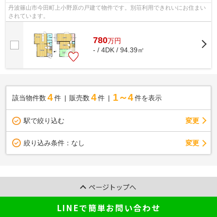
丹波篠山市今田町上小野原の戸建て物件です。別荘利用できれいにお住まい
されています。
780
万
円
- / 4DK / 94.39㎡
4
4
1～4
該当物件数
件
販売数
件
件を表示
駅で絞り込む
変更
変更
絞り込み条件：
なし
ページトップへ
LINEで簡単お問い合わせ