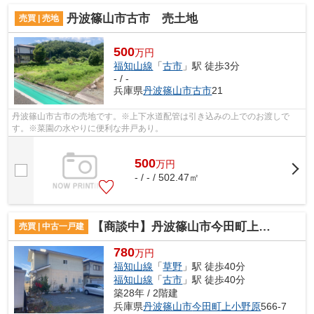
丹波篠山市古市 売土地
売買 | 売地
500
万円
福知山線
「
古市
」駅 徒歩3分
- / -
兵庫県
丹波篠山市
古市
21
丹波篠山市古市の売地です。※上下水道配管は引き込みの上でのお渡しで
す。※菜園の水やりに便利な井戸あり。
500
万
円
- / - / 502.47㎡
【商談中】丹波篠山市今田町上小野原 戸建
売買 | 中古一戸建
780
万円
福知山線
「
草野
」駅 徒歩40分
福知山線
「
古市
」駅 徒歩40分
築28年 / 2階建
兵庫県
丹波篠山市
今田町上小野原
566-7