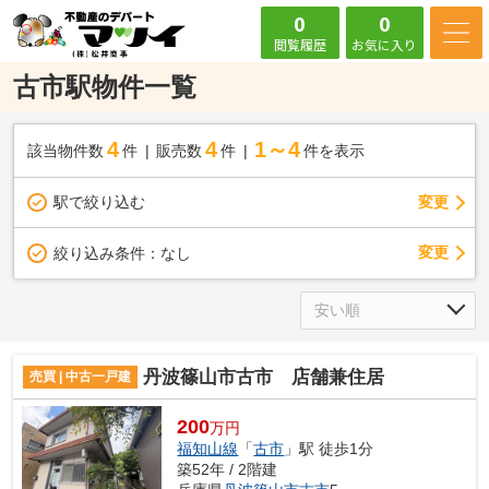
0
0
閲覧履歴
お気に入り
古市駅物件一覧
4
4
1～4
該当物件数
件
販売数
件
件を表示
駅で絞り込む
変更
変更
絞り込み条件：
なし
丹波篠山市古市 店舗兼住居
売買 | 中古一戸建
200
万円
福知山線
「
古市
」駅 徒歩1分
築52年 / 2階建