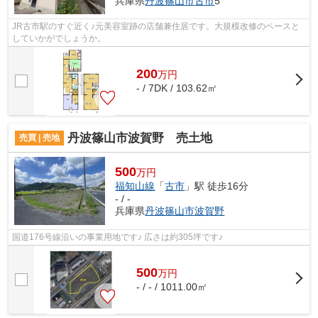
兵庫県
丹波篠山市
古市
5
JR古市駅のすぐ近く♪元美容室跡の店舗兼住居です。大規模改修のベースと
していかがでしょうか。
200
万
円
- / 7DK / 103.62㎡
丹波篠山市波賀野 売土地
売買 | 売地
500
万円
福知山線
「
古市
」駅 徒歩16分
- / -
兵庫県
丹波篠山市
波賀野
国道176号線沿いの事業用地です♪ 広さは約305坪です♪
500
万
円
- / - / 1011.00㎡