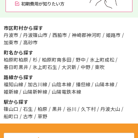
初期費用が知りたい方
市区町村から探す
丹波市
/
丹波篠山市
/
西脇市
/
神崎郡神河町
/
姫路市
/
加東市
/
高砂市
町名から探す
柏原町柏原
/
杉
/
柏原町南多田
/
野中
/
氷上町成松
/
春日町黒井
/
氷上町石生
/
大沢新
/
中野
/
東吹
路線から探す
福知山線
/
加古川線
/
山陰本線
/
播但線
/
山陽本線
/
姫新線
/
山陽新幹線
/
山陽電鉄本線
駅から探す
篠山口
/
石生
/
柏原
/
黒井
/
谷川
/
久下村
/
丹波大山
/
船町口
/
古市
/
草野