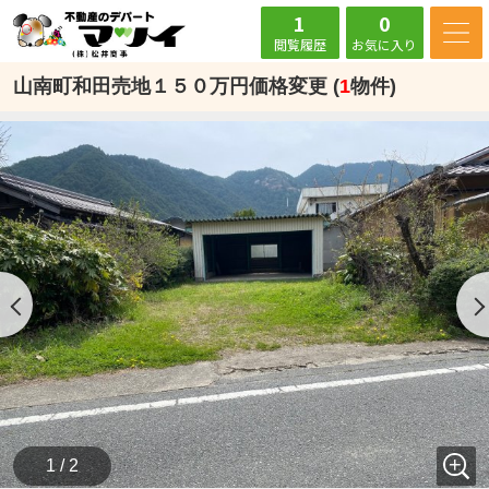
1
0
閲覧履歴
お気に入り
山南町和田売地１５０万円価格変更 (
1
物件)
1 / 2