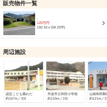
販売物件一覧
-
120万円
192.42㎡(58.20坪)
周辺施設
認定こども園わだ
丹波市立和田小学校
山南和田郵
約167m／3分
約110m／2分
約121m／