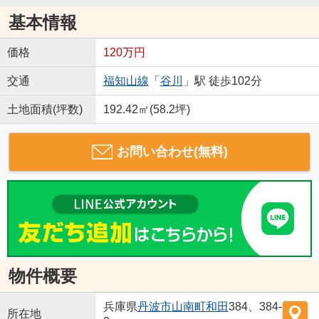
基本情報
価格
120万円
交通
福知山線
「
谷川
」駅 徒歩102分
土地面積(坪数)
192.42㎡(58.2坪)
お問い合わせ(無料)
物件概要
兵庫県
丹波市
山南町和田
384、384-
所在地