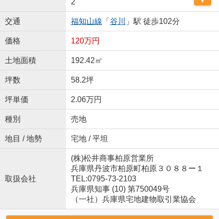
2
交通
福知山線
「
谷川
」駅 徒歩102分
価格
120万円
土地面積
192.42㎡
坪数
58.2坪
坪単価
2.06万円
種別
売地
地目 / 地勢
宅地 / 平坦
(株)松井商事柏原営業所
兵庫県丹波市柏原町柏原３０８８ー１
取扱会社
TEL:0795-73-2103
兵庫県知事 (10) 第750049号
（一社）兵庫県宅地建物取引業協会