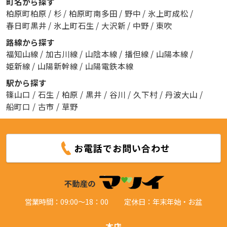
町名から探す
柏原町柏原
/
杉
/
柏原町南多田
/
野中
/
氷上町成松
/
春日町黒井
/
氷上町石生
/
大沢新
/
中野
/
東吹
路線から探す
福知山線
/
加古川線
/
山陰本線
/
播但線
/
山陽本線
/
姫新線
/
山陽新幹線
/
山陽電鉄本線
駅から探す
篠山口
/
石生
/
柏原
/
黒井
/
谷川
/
久下村
/
丹波大山
/
船町口
/
古市
/
草野
お電話でお問い合わせ
営業時間：09:00～18：00
定休日：年末年始・お盆
本店