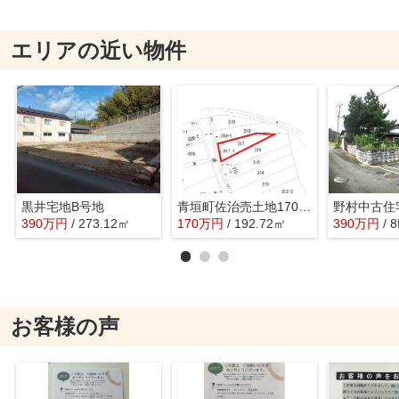
エリアの近い物件
黒井宅地B号地
青垣町佐治売土地170万円
野村中古住
390
万
円
/ 273.12㎡
170
万
円
/ 192.72㎡
390
万
円
/ 
お客様の声