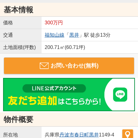
基本情報
価格
300万円
交通
福知山線
「
黒井
」駅 徒歩13分
土地面積(坪数)
200.71㎡(60.71坪)
お問い合わせ(無料)
物件概要
所在地
兵庫県
丹波市
春日町黒井
1149-4