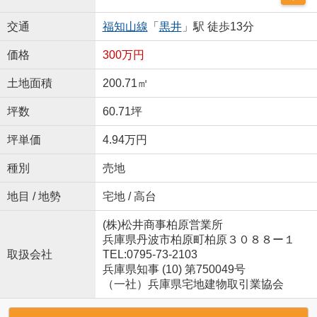
交通
福知山線
「
黒井
」駅 徒歩13分
価格
300万円
土地面積
200.71㎡
坪数
60.71坪
坪単価
4.94万円
種別
売地
地目 / 地勢
宅地 / 高台
(株)松井商事柏原営業所
兵庫県丹波市柏原町柏原３０８８ー１
取扱会社
TEL:0795-73-2103
兵庫県知事 (10) 第750049号
（一社）兵庫県宅地建物取引業協会