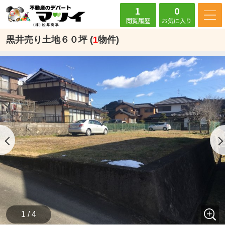
1
0
閲覧履歴
お気に入り
黒井売り土地６０坪 (
1
物件)
1 / 4