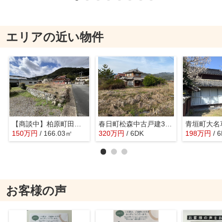
エリアの近い物件
【商談中】柏原町田路Ｕ売土地
春日町松森中古戸建320万円
150
万
円
/ 166.03㎡
320
万
円
/ 6DK
198
万
円
/ 
お客様の声