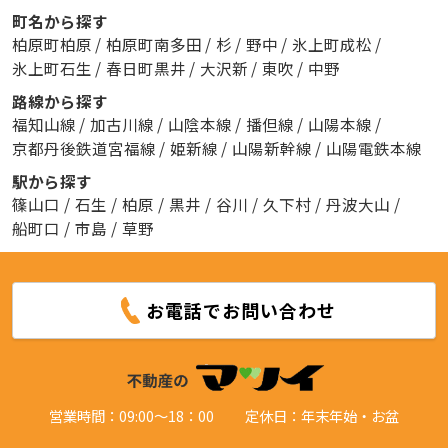
町名から探す
柏原町柏原
/
柏原町南多田
/
杉
/
野中
/
氷上町成松
/
氷上町石生
/
春日町黒井
/
大沢新
/
東吹
/
中野
路線から探す
福知山線
/
加古川線
/
山陰本線
/
播但線
/
山陽本線
/
京都丹後鉄道宮福線
/
姫新線
/
山陽新幹線
/
山陽電鉄本線
駅から探す
篠山口
/
石生
/
柏原
/
黒井
/
谷川
/
久下村
/
丹波大山
/
船町口
/
市島
/
草野
お電話でお問い合わせ
営業時間：09:00～18：00
定休日：年末年始・お盆