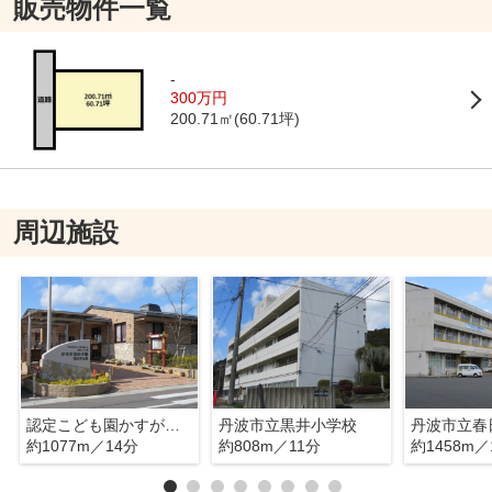
販売物件一覧
-
300万円
200.71㎡(60.71坪)
周辺施設
認定こども園かすが花の子園
丹波市立黒井小学校
丹波市立春
約1077m／14分
約808m／11分
約1458m／