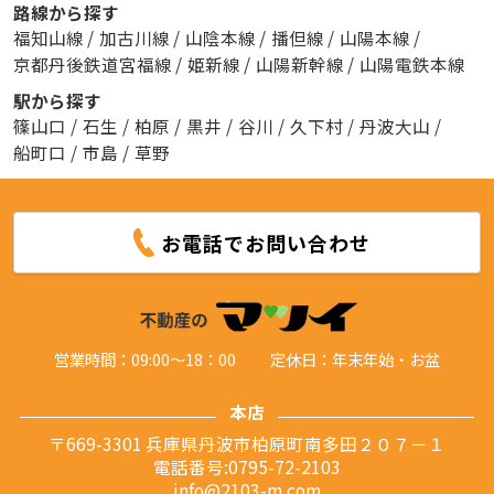
路線から探す
福知山線
/
加古川線
/
山陰本線
/
播但線
/
山陽本線
/
京都丹後鉄道宮福線
/
姫新線
/
山陽新幹線
/
山陽電鉄本線
駅から探す
篠山口
/
石生
/
柏原
/
黒井
/
谷川
/
久下村
/
丹波大山
/
船町口
/
市島
/
草野
お電話でお問い合わせ
営業時間：09:00～18：00
定休日：年末年始・お盆
本店
〒669-3301 兵庫県丹波市柏原町南多田２０７－１
電話番号:0795-72-2103
info@2103-m.com