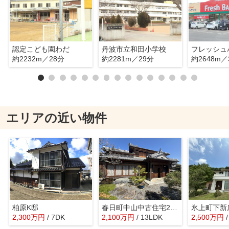
認定こども園わだ
丹波市立和田小学校
約2232m／28分
約2281m／29分
約2648m／
エリアの近い物件
柏原K邸
春日町中山中古住宅2100万円
氷上町下新
2,300
万
円
/ 7DK
2,100
万
円
/ 13LDK
2,500
万
円