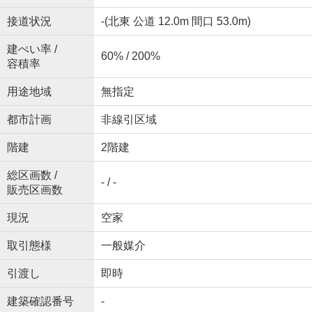
接道状況
-(北東 公道 12.0m 間口 53.0m)
建ぺい率 /
60% / 200%
容積率
用途地域
無指定
都市計画
非線引区域
階建
2階建
総区画数 /
- / -
販売区画数
現況
空家
取引態様
一般媒介
引渡し
即時
建築確認番号
-