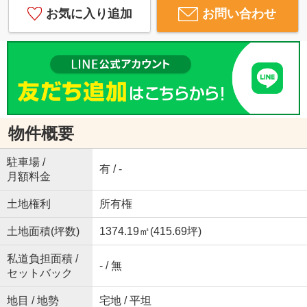
お気に入り追加
お問い合わせ
物件概要
駐車場 /
有 / -
月額料金
土地権利
所有権
土地面積(坪数)
1374.19㎡(415.69坪)
私道負担面積 /
- / 無
セットバック
地目 / 地勢
宅地 / 平坦