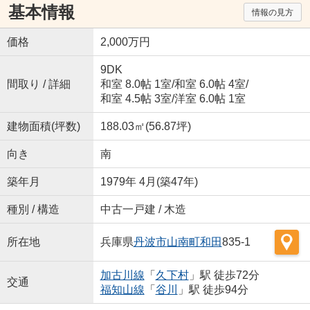
基本情報
情報の見方
価格
2,000万円
9DK
間取り / 詳細
和室 8.0帖 1室
/
和室 6.0帖 4室
/
和室 4.5帖 3室
/
洋室 6.0帖 1室
建物面積(坪数)
188.03㎡(56.87坪)
向き
南
築年月
1979年 4月(築47年)
種別 / 構造
中古一戸建 / 木造
所在地
兵庫県
丹波市
山南町和田
835-1
加古川線
「
久下村
」駅 徒歩72分
交通
福知山線
「
谷川
」駅 徒歩94分