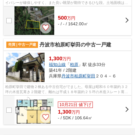
イバシーが確保しやすく、また良い眺望が期待できるひな段。土地面積は
1642㎡(公簿)です。500万円という価格を...
500
万
円
- / - / 1642.00㎡
丹波市柏原町挙田の中古一戸建
売買 | 中古一戸建
1,300
万円
福知山線
「
柏原
」駅 徒歩33分
築41年 / 2階建
兵庫県
丹波市
柏原町挙田
２０４－６
柏原町挙田で建物２棟ある中古住宅がでました。母屋は昭和６０年築約３２
坪の木造瓦葺き２階建て、離れは平成１８年築約２５坪の木造スレート葺き
２階建て。離れは土間や囲炉裏があり...
10月21日 値下げ
1,300
万
円
- / 5DK / 106.64㎡