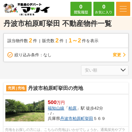
0
0
閲覧履歴
お気に入り
丹波市柏原町挙田 不動産物件一覧
2
2
1～2
該当物件数
件
販売数
件
件を表示
変更
絞り込み条件：
なし
丹波市柏原町挙田の売地
売買 | 売地
500
万円
福知山線
「
柏原
」駅 徒歩42分
- / -
兵庫県
丹波市
柏原町挙田
５６９
売地をお探しの方には、こちらの売地はいかがでしょうか。通風採光やプラ