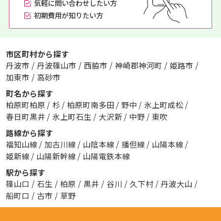
気軽に問い合わせしたい方
初期費用が知りたい方
市区町村から探す
丹波市
/
丹波篠山市
/
西脇市
/
神崎郡神河町
/
姫路市
/
加東市
/
高砂市
町名から探す
柏原町柏原
/
杉
/
柏原町南多田
/
野中
/
氷上町成松
/
春日町黒井
/
氷上町石生
/
大沢新
/
中野
/
東吹
路線から探す
福知山線
/
加古川線
/
山陰本線
/
播但線
/
山陽本線
/
姫新線
/
山陽新幹線
/
山陽電鉄本線
駅から探す
篠山口
/
石生
/
柏原
/
黒井
/
谷川
/
久下村
/
丹波大山
/
船町口
/
古市
/
草野