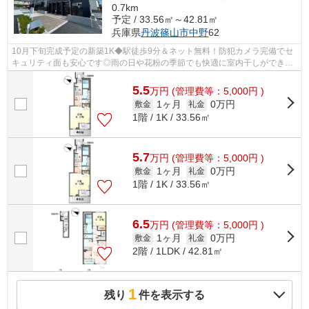
0.7km
予定 / 33.56㎡～42.81㎡
兵庫県
丹波篠山市
中野
62
10月下旬完成予定の新築1K◆駅徒歩9分＆ネット無料！防犯カメラ完備でセ
キュリティ面も安心です◎雨の日や花粉の季節でも快適に室内干しができる
インナーテラス付き！外からの視線を遮る...
5.5
万
円
(管理費等：5,000円 )
1ヶ月
0万円
敷金
礼金
1階 / 1K / 33.56㎡
5.7
万
円
(管理費等：5,000円 )
1ヶ月
0万円
敷金
礼金
1階 / 1K / 33.56㎡
6.5
万
円
(管理費等：5,000円 )
1ヶ月
0万円
敷金
礼金
2階 / 1LDK / 42.81㎡
1
残り
件を表示する