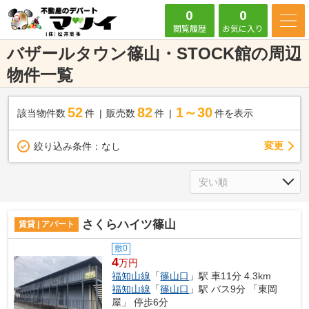
0
0
閲覧履歴
お気に入り
バザールタウン篠山・STOCK館の周辺
物件一覧
52
82
1～30
該当物件数
件
販売数
件
件を表示
変更
絞り込み条件：
なし
さくらハイツ篠山
賃貸 | アパート
敷0
4
万円
福知山線
「
篠山口
」駅 車11分 4.3km
福知山線
「
篠山口
」駅 バス9分 「東岡
屋」 停歩6分