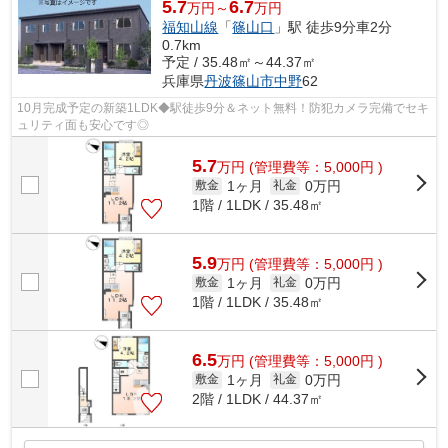
5.7
6.7
万円～
万円
福知山線
「
篠山口
」駅 徒歩9分車2分
0.7km
予定 / 35.48㎡～44.37㎡
兵庫県
丹波篠山市
中野
62
10月完成予定の新築1LDK◆駅徒歩9分＆ネット無料！防犯カメラ完備でセキ
ュリティ面も安心です◎
5.7
万
円
(管理費等：5,000円 )
1ヶ月
0万円
敷金
礼金
1階 / 1LDK / 35.48㎡
5.9
万
円
(管理費等：5,000円 )
1ヶ月
0万円
敷金
礼金
1階 / 1LDK / 35.48㎡
6.5
万
円
(管理費等：5,000円 )
1ヶ月
0万円
敷金
礼金
2階 / 1LDK / 44.37㎡