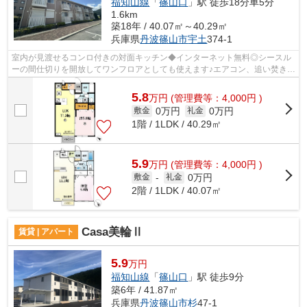
福知山線
「
篠山口
」駅 徒歩18分車5分
1.6km
築18年 / 40.07㎡～40.29㎡
兵庫県
丹波篠山市
宇土
374-1
室内が見渡せるコンロ付きの対面キッチン◆インターネット無料◎シースル
ーの間仕切りを開放してワンフロアとしても使えます♪エアコン、追い焚き、
浴室乾燥など設備も充実！駅にも近くお...
5.8
万
円
(管理費等：4,000円 )
0万円
0万円
敷金
礼金
1階 / 1LDK / 40.29㎡
5.9
万
円
(管理費等：4,000円 )
0万円
敷金
-
礼金
2階 / 1LDK / 40.07㎡
Casa美輪Ⅱ
賃貸 | アパート
5.9
万円
福知山線
「
篠山口
」駅 徒歩9分
築6年 / 41.87㎡
兵庫県
丹波篠山市
杉
47-1