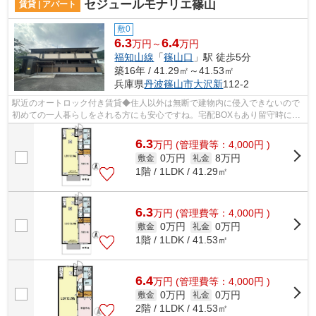
セジュールモナリエ篠山
賃貸 | アパート
敷0
6.3
6.4
万円～
万円
福知山線
「
篠山口
」駅 徒歩5分
築16年 / 41.29㎡～41.53㎡
兵庫県
丹波篠山市
大沢新
112-2
駅近のオートロック付き賃貸◆住人以外は無断で建物内に侵入できないので
初めての一人暮らしをされる方にも安心ですね。宅配BOXもあり留守時にも
便利です。
6.3
万
円
(管理費等：4,000円 )
0万円
8万円
敷金
礼金
1階 / 1LDK / 41.29㎡
6.3
万
円
(管理費等：4,000円 )
0万円
0万円
敷金
礼金
1階 / 1LDK / 41.53㎡
6.4
万
円
(管理費等：4,000円 )
0万円
0万円
敷金
礼金
2階 / 1LDK / 41.53㎡