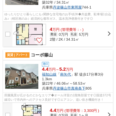
築32年 / 34.31㎡
兵庫県
丹波篠山市
東岡屋
744-1
ゆったりひとり暮らしにも♪閑静な住宅地のお手頃2K◆共益費、駐車場1台込
み♪（軽区画のみ）経済的な都市ガス、温水洗浄便座付きです◎
4
万
円
(管理費等：- )
0万円
5万円
敷金
礼金
2階 / 2K / 34.31㎡
コーポ篠山
賃貸 | アパート
敷0
4.4
5.2
万円～
万円
福知山線
「
南矢代
」駅 徒歩17分車3分
1.3km
築22年 / 46.06㎡～58.53㎡
兵庫県
丹波篠山市
真南条下
805
田園風景が広がるのどかなエリア◆オール洋室の1階角部屋です◎国道372号
線沿いで市内外へのアクセス良好です◎エアコン、追い炊き機能付き！
4.4
万
円
(管理費等：3,300円 )
0万円
1ヶ月
敷金
礼金