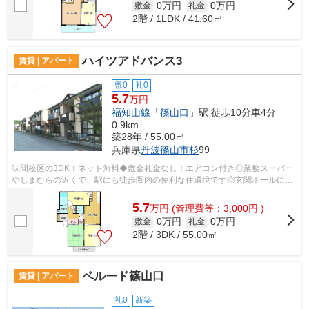
0万円
0万円
敷金
礼金
2階 / 1LDK / 41.60㎡
ハイツアドバンス3
賃貸 | アパート
敷0
礼0
5.7
万円
福知山線
「
篠山口
」駅 徒歩10分車4分
0.9km
築28年 / 55.00㎡
兵庫県
丹波篠山市
杉
99
味間校区の3DK！ネット無料◆敷金礼金なし！エアコン付き◎業務スーパー
やしまむらの近くで、駅にも徒歩圏内の便利な住環境です◎玄関ホールに収
納スペースがあるのがいいですね♪
5.7
万
円
(管理費等：3,000円 )
0万円
0万円
敷金
礼金
2階 / 3DK / 55.00㎡
ベルード篠山口
賃貸 | アパート
礼0
新築