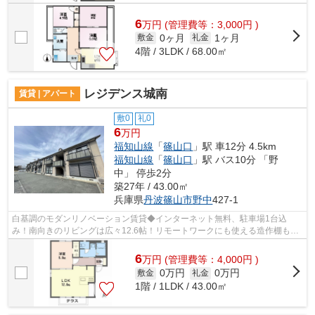
6
万
円
(管理費等：3,000円 )
0ヶ月
1ヶ月
敷金
礼金
4階 / 3LDK / 68.00㎡
レジデンス城南
賃貸 | アパート
敷0
礼0
6
万円
福知山線
「
篠山口
」駅 車12分 4.5km
福知山線
「
篠山口
」駅 バス10分 「野
中」 停歩2分
築27年 / 43.00㎡
兵庫県
丹波篠山市
野中
427-1
白基調のモダンリノベーション賃貸◆インターネット無料、駐車場1台込
み！南向きのリビングは広々12.6帖！リモートワークにも使える造作棚もあ
ります◎
6
万
円
(管理費等：4,000円 )
0万円
0万円
敷金
礼金
1階 / 1LDK / 43.00㎡