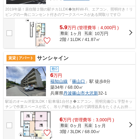
2019年築！居住階２階の駅チカ1LDK◆無料Wi-Fi、エアコン、照明付き！リ
ビングの一角にコンセント付きのワークスペースがある間取りです◎
5.9
万
円
(管理費等：4,000円 )
1ヶ月
10万円
敷金
礼金
2階 / 1LDK / 41.87㎡
サンシャイン
賃貸 | アパート
敷0
6
万円
福知山線
「
篠山口
」駅 徒歩8分
築34年 / 68.00㎡
兵庫県
丹波篠山市
大沢新
32-1
駅近のオール洋室3LDK！駐車場1台付き◆エアコン、照明完備◎Ｌ字型キッ
チンで作業スペースが広く、吊り戸棚もあるので調理器具をたくさんお持ち
の方もすっきり片づきますね◎
6
万
円
(管理費等：3,000円 )
0ヶ月
1ヶ月
敷金
礼金
3階 / 3LDK / 68.00㎡