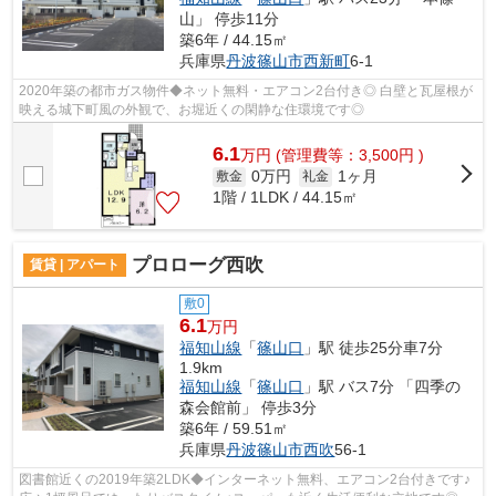
山」 停歩11分
築6年 / 44.15㎡
兵庫県
丹波篠山市
西新町
6-1
2020年築の都市ガス物件◆ネット無料・エアコン2台付き◎ 白壁と瓦屋根が
映える城下町風の外観で、お堀近くの閑静な住環境です◎
6.1
万
円
(管理費等：3,500円 )
0万円
1ヶ月
敷金
礼金
1階 / 1LDK / 44.15㎡
プロローグ西吹
賃貸 | アパート
敷0
6.1
万円
福知山線
「
篠山口
」駅 徒歩25分車7分
1.9km
福知山線
「
篠山口
」駅 バス7分 「四季の
森会館前」 停歩3分
築6年 / 59.51㎡
兵庫県
丹波篠山市
西吹
56-1
図書館近くの2019年築2LDK◆インターネット無料、エアコン2台付きです♪