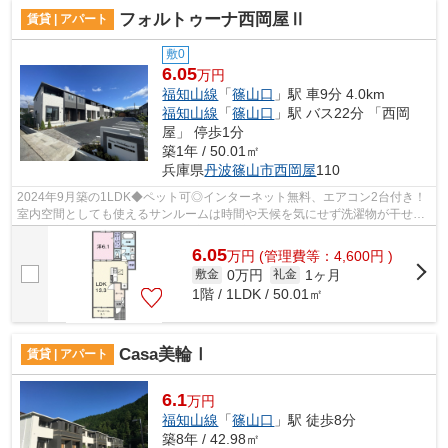
フォルトゥーナ西岡屋Ⅱ
賃貸 | アパート
敷0
6.05
万円
福知山線
「
篠山口
」駅 車9分 4.0km
福知山線
「
篠山口
」駅 バス22分 「西岡
屋」 停歩1分
築1年 / 50.01㎡
兵庫県
丹波篠山市
西岡屋
110
2024年9月築の1LDK◆ペット可◎インターネット無料、エアコン2台付き！
室内空間としても使えるサンルームは時間や天候を気にせず洗濯物が干せ、
花粉黄砂対策にもいいですね♪経済的な都市...
6.05
万
円
(管理費等：4,600円 )
0万円
1ヶ月
敷金
礼金
1階 / 1LDK / 50.01㎡
Casa美輪Ⅰ
賃貸 | アパート
6.1
万円
福知山線
「
篠山口
」駅 徒歩8分
築8年 / 42.98㎡