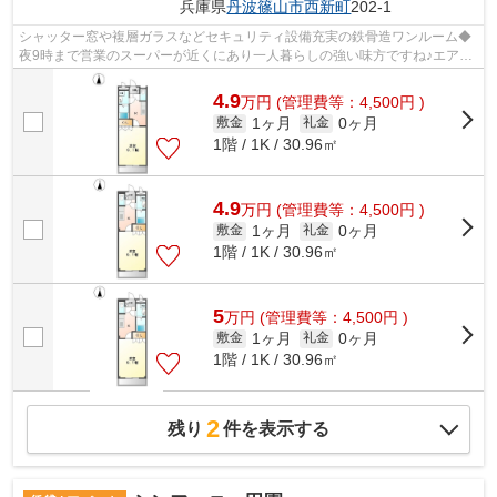
兵庫県
丹波篠山市
西新町
202-1
シャッター窓や複層ガラスなどセキュリティ設備充実の鉄骨造ワンルーム◆
夜9時まで営業のスーパーが近くにあり一人暮らしの強い味方ですね♪エアコ
ン、照明付き！
4.9
万
円
(管理費等：4,500円 )
1ヶ月
0ヶ月
敷金
礼金
1階 / 1K / 30.96㎡
4.9
万
円
(管理費等：4,500円 )
1ヶ月
0ヶ月
敷金
礼金
1階 / 1K / 30.96㎡
5
万
円
(管理費等：4,500円 )
1ヶ月
0ヶ月
敷金
礼金
1階 / 1K / 30.96㎡
2
残り
件を表示する