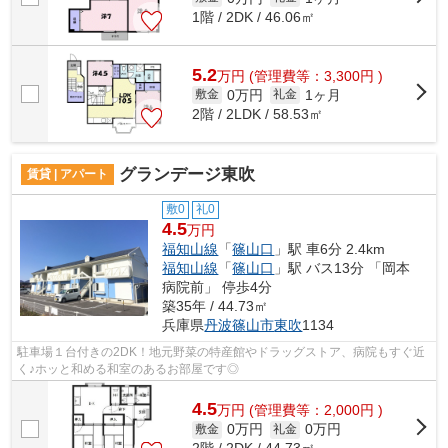
1階 / 2DK / 46.06㎡
5.2
万
円
(管理費等：3,300円 )
0万円
1ヶ月
敷金
礼金
2階 / 2LDK / 58.53㎡
グランデージ東吹
賃貸 | アパート
敷0
礼0
4.5
万円
福知山線
「
篠山口
」駅 車6分 2.4km
福知山線
「
篠山口
」駅 バス13分 「岡本
病院前」 停歩4分
築35年 / 44.73㎡
兵庫県
丹波篠山市
東吹
1134
駐車場１台付きの2DK！地元野菜の特産館やドラッグストア、病院もすぐ近
く♪ホッと和める和室のあるお部屋です◎
4.5
万
円
(管理費等：2,000円 )
0万円
0万円
敷金
礼金