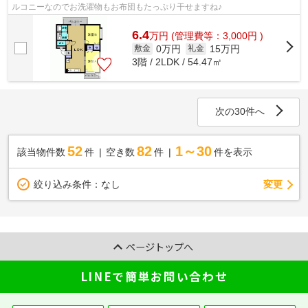
ルコニーなのでお洗濯物もお布団もたっぷり干せますね♪
6.4
万
円
(管理費等：3,000円 )
0万円
15万円
敷金
礼金
3階 / 2LDK / 54.47㎡
次の30件へ
52
82
1～30
該当物件数
件
空き数
件
件を表示
変更
絞り込み条件：
なし
ページトップへ
LINEで簡単お問い合わせ