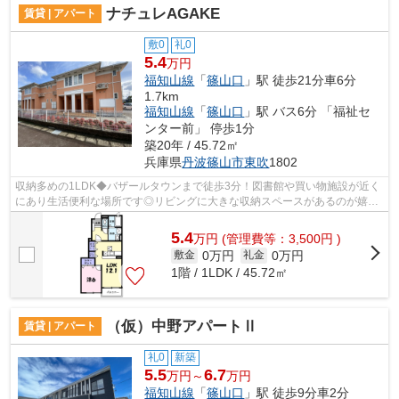
ナチュレAGAKE
賃貸 | アパート
敷0
礼0
5.4
万円
福知山線
「
篠山口
」駅 徒歩21分車6分
1.7km
福知山線
「
篠山口
」駅 バス6分 「福祉セ
ンター前」 停歩1分
築20年 / 45.72㎡
兵庫県
丹波篠山市
東吹
1802
収納多めの1LDK◆バザールタウンまで徒歩3分！図書館や買い物施設が近く
にあり生活便利な場所です◎リビングに大きな収納スペースがあるのが嬉し
いですね♪駐車場2台OK！
5.4
万
円
(管理費等：3,500円 )
0万円
0万円
敷金
礼金
1階 / 1LDK / 45.72㎡
（仮）中野アパートⅡ
賃貸 | アパート
礼0
新築
5.5
6.7
万円～
万円
福知山線
「
篠山口
」駅 徒歩9分車2分