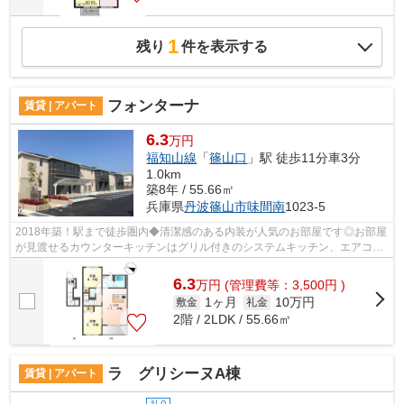
1
残り
件を表示する
フォンターナ
賃貸 | アパート
6.3
万円
福知山線
「
篠山口
」駅 徒歩11分車3分
1.0km
築8年 / 55.66㎡
兵庫県
丹波篠山市
味間南
1023-5
2018年築！駅まで徒歩圏内◆清潔感のある内装が人気のお部屋です◎お部屋
が見渡せるカウンターキッチンはグリル付きのシステムキッチン、エアコ
ン、照明、追い焚きなど充実設備◎インター...
6.3
万
円
(管理費等：3,500円 )
1ヶ月
10万円
敷金
礼金
2階 / 2LDK / 55.66㎡
ラ グリシーヌA棟
賃貸 | アパート