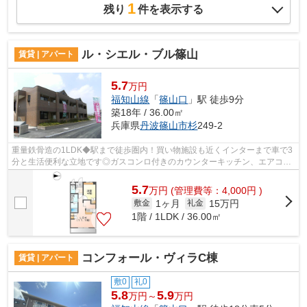
1
残り
件を表示する
ル・シエル・ブル篠山
賃貸 | アパート
5.7
万円
福知山線
「
篠山口
」駅 徒歩9分
築18年 / 36.00㎡
兵庫県
丹波篠山市
杉
249-2
重量鉄骨造の1LDK◆駅まで徒歩圏内！買い物施設も近くインターまで車で3
分と生活便利な立地です◎ガスコンロ付きのカウンターキッチン、エアコ
ン、照明付き◎
5.7
万
円
(管理費等：4,000円 )
1ヶ月
15万円
敷金
礼金
1階 / 1LDK / 36.00㎡
コンフォール・ヴィラC棟
賃貸 | アパート
敷0
礼0
5.8
5.9
万円～
万円