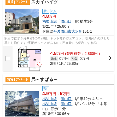
スカイハイツ
賃貸 | アパート
敷0
礼0
4.8
万円
福知山線
「
篠山口
」駅 徒歩3分
築21年 / 25.80㎡
兵庫県
丹波篠山市
大沢新
151-1
駅まで徒歩３分◆2階の角部屋、ネット無料◎エアコン、照明付きのひとり
暮らし物件です♪宅配ボックスがあるので不在時にも便利ですね◎
4.8
万
円
(管理費等：2,860円 )
0万円
0万円
敷金
礼金
2階 / 1K / 25.80㎡
昴～すばる～
賃貸 | アパート
礼0
4.9
5
万円～
万円
福知山線
「
篠山口
」駅 車12分 4.8km
福知山線
「
篠山口
」駅 バス18分 「本篠
山」 停歩11分
築18年 / 30.96㎡