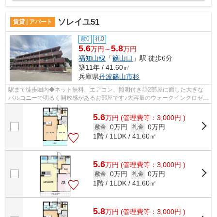
ソレイユ51
賃貸 | アパート
敷0
礼0
5.6
5.8
万円～
万円
福知山線
「
篠山口
」駅 徒歩6分
築11年 / 41.60㎡
兵庫県
丹波篠山市
杉
駅まで徒歩圏内◆ネット無料、エアコン、照明付き◎2部屋に面した大きな
バルコニーで明るく開放感があるお部屋です♪大容量のウォークインクロゼッ
ト付きでお荷物の多い方も安心ですね◎
5.6
万
円
(管理費等：3,000円 )
0万円
0万円
敷金
礼金
1階 / 1LDK / 41.60㎡
5.6
万
円
(管理費等：3,000円 )
0万円
0万円
敷金
礼金
1階 / 1LDK / 41.60㎡
5.8
万
円
(管理費等：3,000円 )