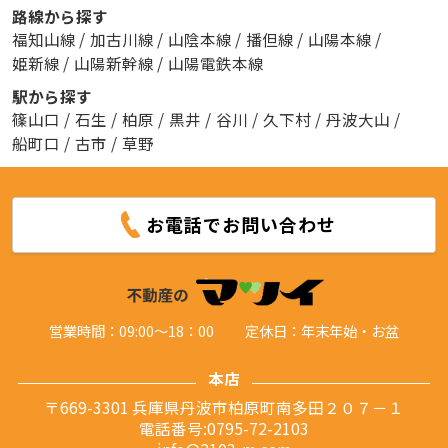
路線から探す
福知山線
/
加古川線
/
山陰本線
/
播但線
/
山陽本線
/
姫新線
/
山陽新幹線
/
山陽電鉄本線
駅から探す
篠山口
/
石生
/
柏原
/
黒井
/
谷川
/
久下村
/
丹波大山
/
船町口
/
古市
/
草野
お電話でお問い合わせ
営業時間：09:00～18：00
定休日：年末年始・お盆
本店
〒669-3301 兵庫県丹波市柏原町南多田２０７－１
電話番号:0795-72-2103