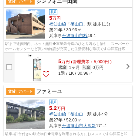
シンフォニー田園
賃貸 | アパート
礼0
5
万円
福知山線
「
篠山口
」駅 徒歩11分
築21年 / 30.96㎡
兵庫県
丹波篠山市
杉
49-1
駅まで徒歩圏内、ネット無料◆重量鉄骨造のひとり暮らし物件！スーパーや
ホームセンターなど買い物施設が充実した生活便利な環境です◎洋室は広々
9.1帖！エアコン、照明付きです♪
5
万
円
(管理費等：5,000円 )
1ヶ月
0万円
敷金
礼金
1階 / 1K / 30.96㎡
ファミーユ
賃貸 | アパート
礼0
5.2
万円
福知山線
「
篠山口
」駅 徒歩4分
築27年 / 52.00㎡
兵庫県
丹波篠山市
大沢新
171-1
駐車場1台付きの駅近物件◆電車を利用される方におススメです◎洋室と和