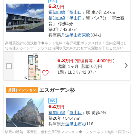
礼0
6.3
万円
福知山線
「
篠山口
」駅 車7分 2.4km
福知山線
「
篠山口
」駅 バス7分 「宇土観
音」 停歩4分
築3年 / 42.97㎡
兵庫県
丹波篠山市
東吹
394-1
高耐震設計の築浅物件◆ネット無料！各戸宅配ボックス付き！室内空間とし
ても使えるインナーテラスは時間や天気を気にせず洗濯物が干せるのがいい
ですね♪専用庭は屋外水栓付き、エアコ...
6.3
万
円
(管理費等：4,000円 )
1ヶ月
0万円
敷金
礼金
1階 / 1LDK / 42.97㎡
エスガーデン杉
賃貸 | マンション
敷0
6.4
万円
福知山線
「
篠山口
」駅 徒歩7分
築20年 / 54.47㎡
兵庫県
丹波篠山市
杉
116
駅近の断熱・遮音性に優れたRC造マンション◆インターネット無料！両面バ