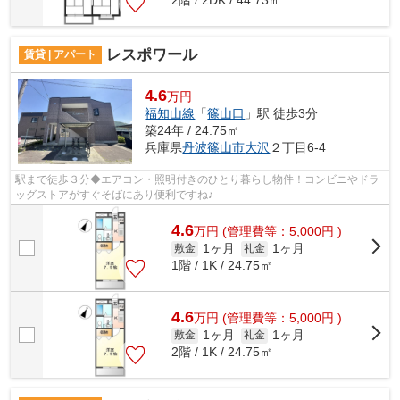
2階 / 2DK / 44.73㎡
レスポワール
賃貸 | アパート
4.6
万円
福知山線
「
篠山口
」駅 徒歩3分
築24年 / 24.75㎡
兵庫県
丹波篠山市
大沢
２丁目6-4
駅まで徒歩３分◆エアコン・照明付きのひとり暮らし物件！コンビニやドラ
ッグストアがすぐそばにあり便利ですね♪
4.6
万
円
(管理費等：5,000円 )
1ヶ月
1ヶ月
敷金
礼金
1階 / 1K / 24.75㎡
4.6
万
円
(管理費等：5,000円 )
1ヶ月
1ヶ月
敷金
礼金
2階 / 1K / 24.75㎡