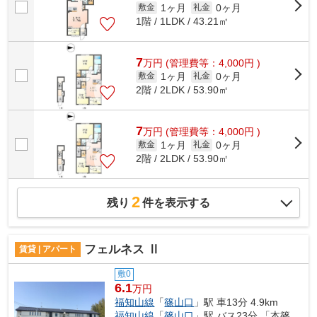
1ヶ月
0ヶ月
敷金
礼金
1階 / 1LDK / 43.21㎡
7
万
円
(管理費等：4,000円 )
1ヶ月
0ヶ月
敷金
礼金
2階 / 2LDK / 53.90㎡
7
万
円
(管理費等：4,000円 )
1ヶ月
0ヶ月
敷金
礼金
2階 / 2LDK / 53.90㎡
2
残り
件を表示する
フェルネス Ⅱ
賃貸 | アパート
敷0
6.1
万円
福知山線
「
篠山口
」駅 車13分 4.9km
福知山線
「
篠山口
」駅 バス23分 「本篠