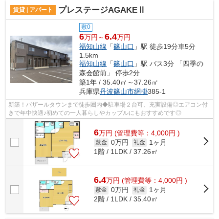
プレステージAGAKEⅡ
賃貸 | アパート
敷0
6
6.4
万円～
万円
福知山線
「
篠山口
」駅 徒歩19分車5分
1.5km
福知山線
「
篠山口
」駅 バス3分 「四季の
森会館前」 停歩2分
築1年 / 35.40㎡～37.26㎡
兵庫県
丹波篠山市
網掛
385-1
新築！バザールタウンまで徒歩圏内◆駐車場２台可、充実設備◎エアコン付
きで年中快適♪初めての一人暮らしやカップルにもおすすめです◎
6
万
円
(管理費等：4,000円 )
0万円
1ヶ月
敷金
礼金
1階 / 1LDK / 37.26㎡
6.4
万
円
(管理費等：4,000円 )
0万円
1ヶ月
敷金
礼金
2階 / 1LDK / 35.40㎡