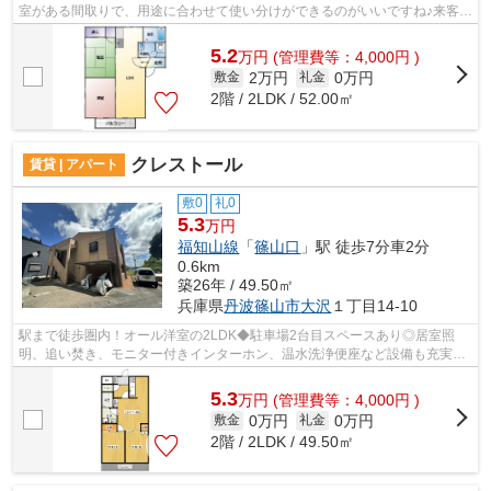
室がある間取りで、用途に合わせて使い分けができるのがいいですね♪来客が
確認できるモニター付きインターホン、...
5.2
万
円
(管理費等：4,000円 )
2万円
0万円
敷金
礼金
2階 / 2LDK / 52.00㎡
クレストール
賃貸 | アパート
敷0
礼0
5.3
万円
福知山線
「
篠山口
」駅 徒歩7分車2分
0.6km
築26年 / 49.50㎡
兵庫県
丹波篠山市
大沢
１丁目14-10
駅まで徒歩圏内！オール洋室の2LDK◆駐車場2台目スペースあり◎居室照
明、追い焚き、モニター付きインターホン、温水洗浄便座など設備も充実し
ています◎
5.3
万
円
(管理費等：4,000円 )
0万円
0万円
敷金
礼金
2階 / 2LDK / 49.50㎡