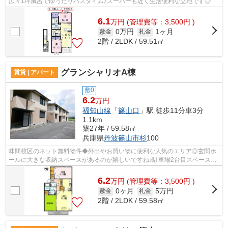
広々1坪風呂でゆったりバスタイム♪スーパーも近く生活便利な立地です◎
6.1
万
円
(管理費等：3,500円 )
0万円
1ヶ月
敷金
礼金
2階 / 2LDK / 59.51㎡
グランシャリオA棟
賃貸 | アパート
敷0
6.2
万円
福知山線
「
篠山口
」駅 徒歩11分車3分
1.1km
築27年 / 59.58㎡
兵庫県
丹波篠山市
杉
100
味間校区のネット無料物件◆外出やお買い物に便利な人気のエリア◎玄関ホ
ールに大きな収納スペースがあるのが嬉しいですね♪駐車場2台目スペース近
隣にあります◎
6.2
万
円
(管理費等：3,500円 )
0ヶ月
5万円
敷金
礼金
2階 / 2LDK / 59.58㎡