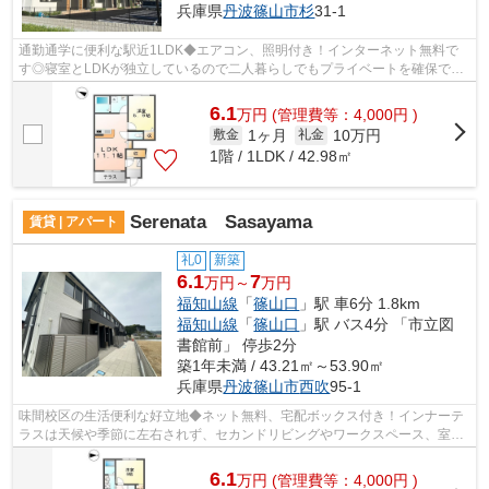
兵庫県
丹波篠山市
杉
31-1
通勤通学に便利な駅近1LDK◆エアコン、照明付き！インターネット無料で
す◎寝室とLDKが独立しているので二人暮らしでもプライベートを確保でき
ます◎玄関ホールに大きな収納スペースがあ...
6.1
万
円
(管理費等：4,000円 )
1ヶ月
10万円
敷金
礼金
1階 / 1LDK / 42.98㎡
Serenata Sasayama
賃貸 | アパート
礼0
新築
6.1
7
万円～
万円
福知山線
「
篠山口
」駅 車6分 1.8km
福知山線
「
篠山口
」駅 バス4分 「市立図
書館前」 停歩2分
築1年未満 / 43.21㎡～53.90㎡
兵庫県
丹波篠山市
西吹
95-1
味間校区の生活便利な好立地◆ネット無料、宅配ボックス付き！インナーテ
ラスは天候や季節に左右されず、セカンドリビングやワークスペース、室内
干しなど様々な使い方が可能です◎
6.1
万
円
(管理費等：4,000円 )