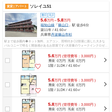
ソレイユ51
賃貸 | アパート
敷0
礼0
5.6
5.8
万円～
万円
福知山線
「
篠山口
」駅 徒歩6分
築11年 / 41.60㎡
兵庫県
丹波篠山市
杉
駅まで徒歩圏内◆ネット無料、エアコン、照明付き◎2部屋に面した大きな
バルコニーで明るく開放感があるお部屋です♪大容量のウォークインクロゼッ
ト付きでお荷物の多い方も安心ですね◎
5.6
万
円
(管理費等：3,000円 )
0万円
0万円
敷金
礼金
1階 / 1LDK / 41.60㎡
5.6
万
円
(管理費等：3,000円 )
0万円
0万円
敷金
礼金
1階 / 1LDK / 41.60㎡
5.8
万
円
(管理費等：3,000円 )
0万円
0万円
敷金
礼金