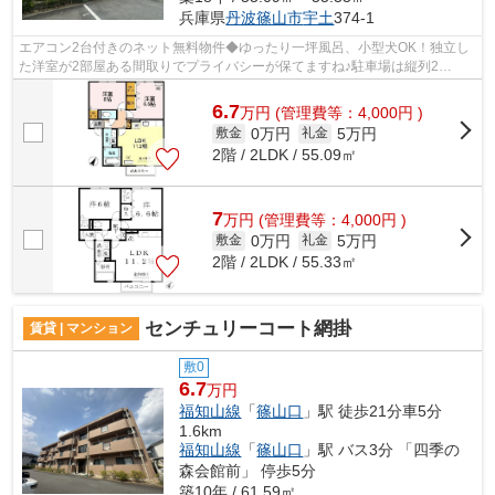
兵庫県
丹波篠山市
宇土
374-1
エアコン2台付きのネット無料物件◆ゆったり一坪風呂、小型犬OK！独立し
た洋室が2部屋ある間取りでプライバシーが保てますね♪駐車場は縦列2
台/6,600円の区画あり♪
6.7
万
円
(管理費等：4,000円 )
0万円
5万円
敷金
礼金
2階 / 2LDK / 55.09㎡
7
万
円
(管理費等：4,000円 )
0万円
5万円
敷金
礼金
2階 / 2LDK / 55.33㎡
センチュリーコート網掛
賃貸 | マンション
敷0
6.7
万円
福知山線
「
篠山口
」駅 徒歩21分車5分
1.6km
福知山線
「
篠山口
」駅 バス3分 「四季の
森会館前」 停歩5分
築10年 / 61.59㎡