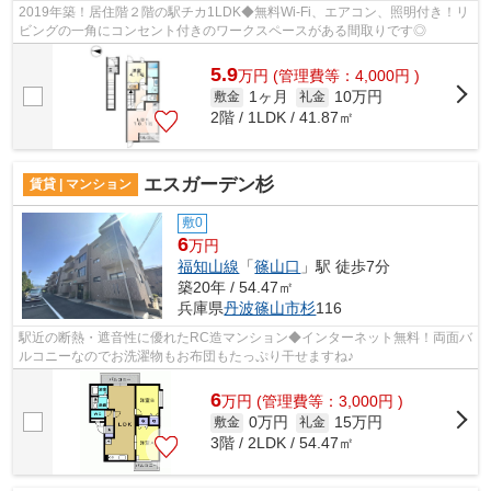
2019年築！居住階２階の駅チカ1LDK◆無料Wi-Fi、エアコン、照明付き！リ
ビングの一角にコンセント付きのワークスペースがある間取りです◎
5.9
万
円
(管理費等：4,000円 )
1ヶ月
10万円
敷金
礼金
2階 / 1LDK / 41.87㎡
エスガーデン杉
賃貸 | マンション
敷0
6
万円
福知山線
「
篠山口
」駅 徒歩7分
築20年 / 54.47㎡
兵庫県
丹波篠山市
杉
116
駅近の断熱・遮音性に優れたRC造マンション◆インターネット無料！両面バ
ルコニーなのでお洗濯物もお布団もたっぷり干せますね♪
6
万
円
(管理費等：3,000円 )
0万円
15万円
敷金
礼金
3階 / 2LDK / 54.47㎡