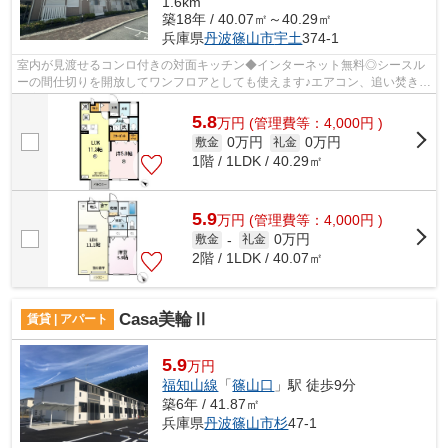
1.6km
築18年 / 40.07㎡～40.29㎡
兵庫県
丹波篠山市
宇土
374-1
室内が見渡せるコンロ付きの対面キッチン◆インターネット無料◎シースル
ーの間仕切りを開放してワンフロアとしても使えます♪エアコン、追い焚き、
浴室乾燥など設備も充実！駅にも近くお...
5.8
万
円
(管理費等：4,000円 )
0万円
0万円
敷金
礼金
1階 / 1LDK / 40.29㎡
5.9
万
円
(管理費等：4,000円 )
0万円
敷金
-
礼金
2階 / 1LDK / 40.07㎡
Casa美輪Ⅱ
賃貸 | アパート
5.9
万円
福知山線
「
篠山口
」駅 徒歩9分
築6年 / 41.87㎡
兵庫県
丹波篠山市
杉
47-1