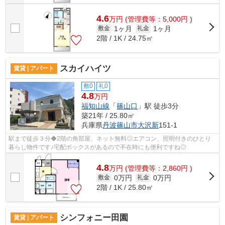
4.6
万
円
(管理費等：5,000円 )
1ヶ月
1ヶ月
敷金
礼金
2階 / 1K / 24.75㎡
スカイハイツ
賃貸 | アパート
敷0
礼0
4.8
万円
福知山線
「
篠山口
」駅 徒歩3分
築21年 / 25.80㎡
兵庫県
丹波篠山市
大沢新
151-1
駅まで徒歩３分◆2階の角部屋、ネット無料◎エアコン、照明付きのひとり
暮らし物件です♪宅配ボックスがあるので不在時にも便利ですね◎
4.8
万
円
(管理費等：2,860円 )
0万円
0万円
敷金
礼金
2階 / 1K / 25.80㎡
シンフォニー田園
賃貸 | アパート