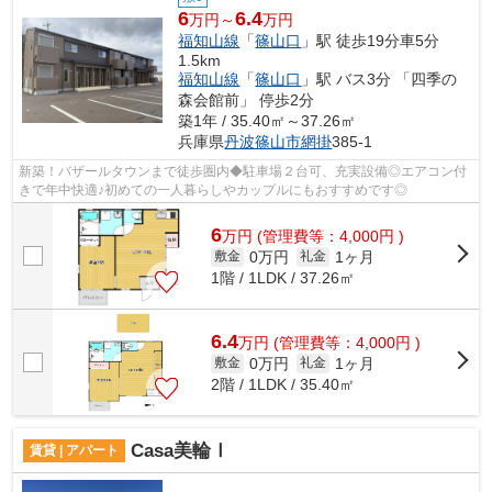
6
6.4
万円～
万円
福知山線
「
篠山口
」駅 徒歩19分車5分
1.5km
福知山線
「
篠山口
」駅 バス3分 「四季の
森会館前」 停歩2分
築1年 / 35.40㎡～37.26㎡
兵庫県
丹波篠山市
網掛
385-1
新築！バザールタウンまで徒歩圏内◆駐車場２台可、充実設備◎エアコン付
きで年中快適♪初めての一人暮らしやカップルにもおすすめです◎
6
万
円
(管理費等：4,000円 )
0万円
1ヶ月
敷金
礼金
1階 / 1LDK / 37.26㎡
6.4
万
円
(管理費等：4,000円 )
0万円
1ヶ月
敷金
礼金
2階 / 1LDK / 35.40㎡
Casa美輪Ⅰ
賃貸 | アパート