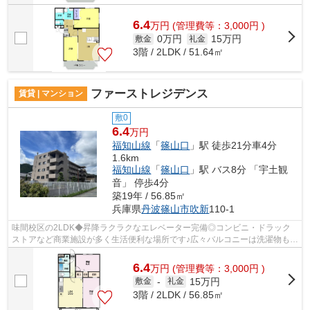
6.4
万
円
(管理費等：3,000円 )
0万円
15万円
敷金
礼金
3階 / 2LDK / 51.64㎡
ファーストレジデンス
賃貸 | マンション
敷0
6.4
万円
福知山線
「
篠山口
」駅 徒歩21分車4分
1.6km
福知山線
「
篠山口
」駅 バス8分 「宇土観
音」 停歩4分
築19年 / 56.85㎡
兵庫県
丹波篠山市
吹新
110-1
味間校区の2LDK◆昇降ラクラクなエレベーター完備◎コンビニ・ドラック
ストアなど商業施設が多く生活便利な場所です♪広々バルコニーは洗濯物もゆ
ったり干せたり、プランター菜園も楽しめ...
6.4
万
円
(管理費等：3,000円 )
15万円
敷金
-
礼金
3階 / 2LDK / 56.85㎡