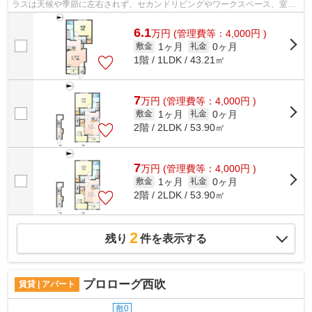
ラスは天候や季節に左右されず、セカンドリビングやワークスペース、室内
干しなど様々な使い方が可能です◎
6.1
万
円
(管理費等：4,000円 )
1ヶ月
0ヶ月
敷金
礼金
1階 / 1LDK / 43.21㎡
7
万
円
(管理費等：4,000円 )
1ヶ月
0ヶ月
敷金
礼金
2階 / 2LDK / 53.90㎡
7
万
円
(管理費等：4,000円 )
1ヶ月
0ヶ月
敷金
礼金
2階 / 2LDK / 53.90㎡
2
残り
件を表示する
プロローグ西吹
賃貸 | アパート
敷0