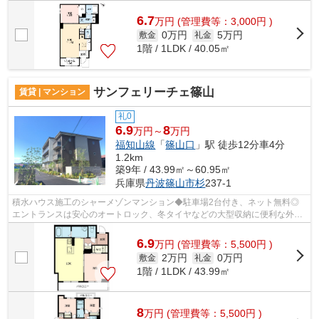
6.7
万
円
(管理費等：3,000円 )
0万円
5万円
敷金
礼金
1階 / 1LDK / 40.05㎡
サンフェリーチェ篠山
賃貸 | マンション
礼0
6.9
8
万円～
万円
福知山線
「
篠山口
」駅 徒歩12分車4分
1.2km
築9年 / 43.99㎡～60.95㎡
兵庫県
丹波篠山市
杉
237-1
積水ハウス施工のシャーメゾンマンション◆駐車場2台付き、ネット無料◎
エントランスは安心のオートロック、冬タイヤなどの大型収納に便利な外部
物置付き♪お手入れが簡単なIHのシステム...
6.9
万
円
(管理費等：5,500円 )
2万円
0万円
敷金
礼金
1階 / 1LDK / 43.99㎡
8
万
円
(管理費等：5,500円 )