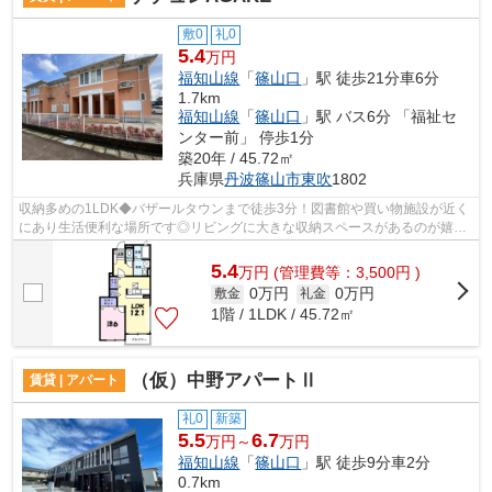
敷0
礼0
5.4
万円
福知山線
「
篠山口
」駅 徒歩21分車6分
1.7km
福知山線
「
篠山口
」駅 バス6分 「福祉セ
ンター前」 停歩1分
築20年 / 45.72㎡
兵庫県
丹波篠山市
東吹
1802
収納多めの1LDK◆バザールタウンまで徒歩3分！図書館や買い物施設が近く
にあり生活便利な場所です◎リビングに大きな収納スペースがあるのが嬉し
いですね♪駐車場2台OK！
5.4
万
円
(管理費等：3,500円 )
0万円
0万円
敷金
礼金
1階 / 1LDK / 45.72㎡
（仮）中野アパートⅡ
賃貸 | アパート
礼0
新築
5.5
6.7
万円～
万円
福知山線
「
篠山口
」駅 徒歩9分車2分
0.7km