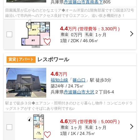
兵庫県
丹波篠山市
真南条下
805
田園風景が広がるのどかなエリア◆オール洋室の1階角部屋です◎国道372号
線沿いで市内外へのアクセス良好です◎エアコン、追い炊き機能付き！
4.4
万
円
(管理費等：3,300円 )
0万円
1ヶ月
敷金
礼金
1階 / 2DK / 46.06㎡
レスポワール
賃貸 | アパート
4.6
万円
福知山線
「
篠山口
」駅 徒歩3分
築24年 / 24.75㎡
兵庫県
丹波篠山市
大沢
２丁目6-4
駅まで徒歩３分◆エアコン・照明付きのひとり暮らし物件！コンビニやドラ
ッグストアがすぐそばにあり便利ですね♪
4.6
万
円
(管理費等：5,000円 )
1ヶ月
1ヶ月
敷金
礼金
1階 / 1K / 24.75㎡