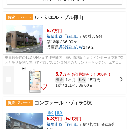
ル・シエル・ブル篠山
賃貸 | アパート
5.7
万円
福知山線
「
篠山口
」駅 徒歩9分
築18年 / 36.00㎡
兵庫県
丹波篠山市
杉
249-2
重量鉄骨造の1LDK◆駅まで徒歩圏内！買い物施設も近くインターまで車で3
分と生活便利な立地です◎ガスコンロ付きのカウンターキッチン、エアコ
ン、照明付き◎
5.7
万
円
(管理費等：4,000円 )
1ヶ月
15万円
敷金
礼金
1階 / 1LDK / 36.00㎡
コンフォール・ヴィラC棟
賃貸 | アパート
敷0
礼0
5.8
5.9
万円～
万円
福知山線
「
篠山口
」駅 徒歩18分車5分