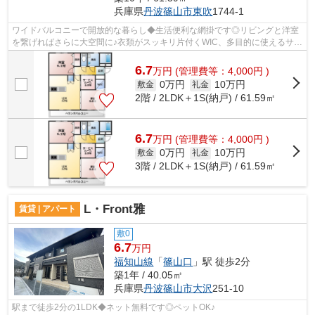
兵庫県
丹波篠山市
東吹
1744-1
ワイドバルコニーで開放的な暮らし◆生活便利な網掛です◎リビングと洋室
を繋げればさらに大空間に♪衣類がスッキリ片付くWIC、多目的に使えるサー
ビスルーム、外部物置など充実の収納で...
6.7
万
円
(管理費等：4,000円 )
0万円
10万円
敷金
礼金
2階 / 2LDK＋1S(納戸) / 61.59㎡
6.7
万
円
(管理費等：4,000円 )
0万円
10万円
敷金
礼金
3階 / 2LDK＋1S(納戸) / 61.59㎡
L・Front雅
賃貸 | アパート
敷0
6.7
万円
福知山線
「
篠山口
」駅 徒歩2分
築1年 / 40.05㎡
兵庫県
丹波篠山市
大沢
251-10
駅まで徒歩2分の1LDK◆ネット無料です◎ペットOK♪