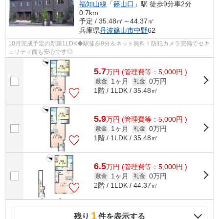
福知山線
「
篠山口
」駅 徒歩9分車2分
0.7km
予定 / 35.48㎡～44.37㎡
兵庫県
丹波篠山市
中野
62
10月完成予定の新築1LDK◆駅徒歩9分＆ネット無料！防犯カメラ完備でセキ
ュリティ面も安心です◎
5.7
万
円
(管理費等：5,000円 )
1ヶ月
0万円
敷金
礼金
1階 / 1LDK / 35.48㎡
5.9
万
円
(管理費等：5,000円 )
1ヶ月
0万円
敷金
礼金
1階 / 1LDK / 35.48㎡
6.5
万
円
(管理費等：5,000円 )
1ヶ月
0万円
敷金
礼金
2階 / 1LDK / 44.37㎡
1
残り
件を表示する