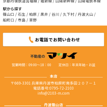
京都丹後鉄道宮福線
/
姫新線
/
山陽新幹線
/
山陽電鉄本線
駅から探す
篠山口
/
石生
/
柏原
/
黒井
/
谷川
/
久下村
/
丹波大山
/
船町口
/
市島
/
草野
お電話でお問い合わせ
営業時間：09:00～18：00
定休日：年末年始・お盆
本店
〒669-3301 兵庫県丹波市柏原町南多田２０７－１
電話番号:0795-72-2103
info@2103-m.com
丹波篠山店