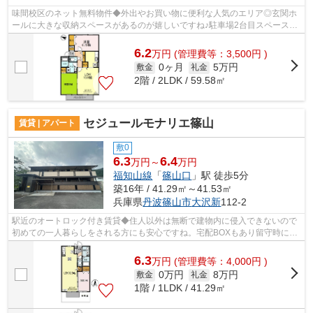
味間校区のネット無料物件◆外出やお買い物に便利な人気のエリア◎玄関ホ
ールに大きな収納スペースがあるのが嬉しいですね♪駐車場2台目スペース近
隣にあります◎
6.2
万
円
(管理費等：3,500円 )
0ヶ月
5万円
敷金
礼金
2階 / 2LDK / 59.58㎡
セジュールモナリエ篠山
賃貸 | アパート
敷0
6.3
6.4
万円～
万円
福知山線
「
篠山口
」駅 徒歩5分
築16年 / 41.29㎡～41.53㎡
兵庫県
丹波篠山市
大沢新
112-2
駅近のオートロック付き賃貸◆住人以外は無断で建物内に侵入できないので
初めての一人暮らしをされる方にも安心ですね。宅配BOXもあり留守時にも
便利です。
6.3
万
円
(管理費等：4,000円 )
0万円
8万円
敷金
礼金
1階 / 1LDK / 41.29㎡