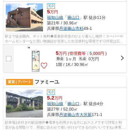
礼0
5
万円
福知山線
「
篠山口
」駅 徒歩11分
築21年 / 30.96㎡
兵庫県
丹波篠山市
杉
49-1
駅まで徒歩圏内、ネット無料◆重量鉄骨造のひとり暮らし物件！スーパーや
ホームセンターなど買い物施設が充実した生活便利な環境です◎洋室は広々
9.1帖！エアコン、照明付きです♪
5
万
円
(管理費等：5,000円 )
1ヶ月
0万円
敷金
礼金
1階 / 1K / 30.96㎡
ファミーユ
賃貸 | アパート
礼0
5.2
万円
福知山線
「
篠山口
」駅 徒歩4分
築27年 / 52.00㎡
兵庫県
丹波篠山市
大沢新
171-1
駐車場1台付きの駅近物件◆電車を利用される方におススメです◎洋室と和
室がある間取りで、用途に合わせて使い分けができるのがいいですね♪来客が