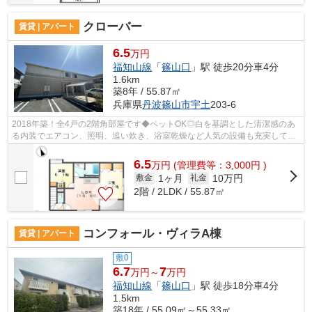
クローバー
賃貸 | アパート
6.5
万円
福知山線
「
篠山口
」駅 徒歩20分車4分
1.6km
築8年 / 55.87㎡
兵庫県
丹波篠山市
宇土
203-6
2018年築！全4戸の2階角部屋です◆ペットOK◎白を基調とした清潔感のあ
る内装でエアコン、照明、追い炊き、浴室乾燥など人気の設備も充実してい
ます◎
6.5
万
円
(管理費等：3,000円 )
1ヶ月
10万円
敷金
礼金
2階 / 2LDK / 55.87㎡
コンフォール・ヴィラA棟
賃貸 | アパート
敷0
6.7
7
万円～
万円
福知山線
「
篠山口
」駅 徒歩18分車4分
1.5km
築18年 / 55.09㎡～55.33㎡