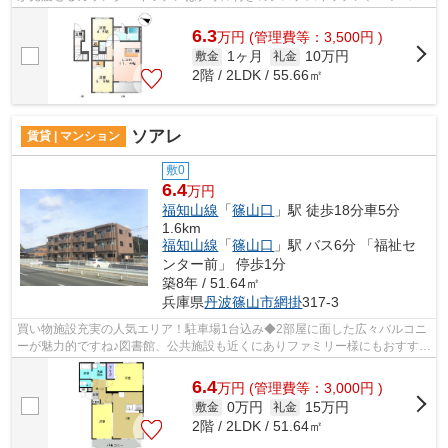
ン、照明、追い焚きなど充実設備◎インター...
6.3
万
円
(管理費等：3,500円 )
1ヶ月
10万円
敷金
礼金
2階 / 2LDK / 55.66㎡
ソアレ
賃貸 | マンション
敷0
6.4
万円
福知山線
「
篠山口
」駅 徒歩18分車5分
1.6km
福知山線
「
篠山口
」駅 バス6分 「福祉セ
ンター前」 停歩1分
築8年 / 51.64㎡
兵庫県
丹波篠山市
網掛
317-3
買い物施設充実の人気エリア！駐車場1台込み◆2部屋に面した広々バルコニ
ーが魅力的ですね♪図書館、公共施設も近くにありファミリー様にもおすすめ
です◎
6.4
万
円
(管理費等：3,000円 )
0万円
15万円
敷金
礼金
2階 / 2LDK / 51.64㎡