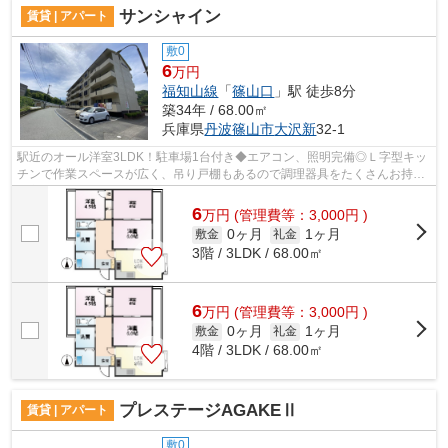
サンシャイン
賃貸 | アパート
敷0
6
万円
福知山線
「
篠山口
」駅 徒歩8分
築34年 / 68.00㎡
兵庫県
丹波篠山市
大沢新
32-1
駅近のオール洋室3LDK！駐車場1台付き◆エアコン、照明完備◎Ｌ字型キッ
チンで作業スペースが広く、吊り戸棚もあるので調理器具をたくさんお持ち
の方もすっきり片づきますね◎
6
万
円
(管理費等：3,000円 )
0ヶ月
1ヶ月
敷金
礼金
3階 / 3LDK / 68.00㎡
6
万
円
(管理費等：3,000円 )
0ヶ月
1ヶ月
敷金
礼金
4階 / 3LDK / 68.00㎡
プレステージAGAKEⅡ
賃貸 | アパート
敷0