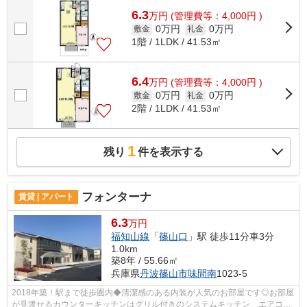
6.3
万
円
(管理費等：4,000円 )
0万円
0万円
敷金
礼金
1階 / 1LDK / 41.53㎡
6.4
万
円
(管理費等：4,000円 )
0万円
0万円
敷金
礼金
2階 / 1LDK / 41.53㎡
1
残り
件を表示する
フォンターナ
賃貸 | アパート
6.3
万円
福知山線
「
篠山口
」駅 徒歩11分車3分
1.0km
築8年 / 55.66㎡
兵庫県
丹波篠山市
味間南
1023-5
2018年築！駅まで徒歩圏内◆清潔感のある内装が人気のお部屋です◎お部屋
が見渡せるカウンターキッチンはグリル付きのシステムキッチン、エアコ