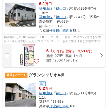
6.1
万円
福知山線
「
篠山口
」駅 徒歩25分車7分
1.9km
福知山線
「
篠山口
」駅 バス7分 「四季の
森会館前」 停歩3分
築6年 / 59.51㎡
兵庫県
丹波篠山市
西吹
56-1
図書館近くの2019年築2LDK◆インターネット無料、エアコン2台付きです♪
広々1坪風呂でゆったりバスタイム♪スーパーも近く生活便利な立地です◎
6.1
万
円
(管理費等：3,500円 )
0万円
1ヶ月
敷金
礼金
2階 / 2LDK / 59.51㎡
グランシャリオA棟
賃貸 | アパート
敷0
6.2
万円
福知山線
「
篠山口
」駅 徒歩11分車3分
1.1km
築27年 / 59.58㎡
兵庫県
丹波篠山市
杉
100