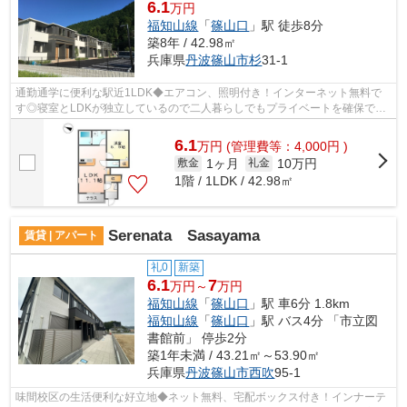
6.1
万円
福知山線
「
篠山口
」駅 徒歩8分
築8年 / 42.98㎡
兵庫県
丹波篠山市
杉
31-1
通勤通学に便利な駅近1LDK◆エアコン、照明付き！インターネット無料で
す◎寝室とLDKが独立しているので二人暮らしでもプライベートを確保でき
ます◎玄関ホールに大きな収納スペースがあ...
6.1
万
円
(管理費等：4,000円 )
1ヶ月
10万円
敷金
礼金
1階 / 1LDK / 42.98㎡
Serenata Sasayama
賃貸 | アパート
礼0
新築
6.1
7
万円～
万円
福知山線
「
篠山口
」駅 車6分 1.8km
福知山線
「
篠山口
」駅 バス4分 「市立図
書館前」 停歩2分
築1年未満 / 43.21㎡～53.90㎡
兵庫県
丹波篠山市
西吹
95-1
味間校区の生活便利な好立地◆ネット無料、宅配ボックス付き！インナーテ