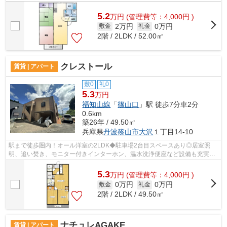
確認できるモニター付きインターホン、...
5.2
万
円
(管理費等：4,000円 )
2万円
0万円
敷金
礼金
2階 / 2LDK / 52.00㎡
クレストール
賃貸 | アパート
敷0
礼0
5.3
万円
福知山線
「
篠山口
」駅 徒歩7分車2分
0.6km
築26年 / 49.50㎡
兵庫県
丹波篠山市
大沢
１丁目14-10
駅まで徒歩圏内！オール洋室の2LDK◆駐車場2台目スペースあり◎居室照
明、追い焚き、モニター付きインターホン、温水洗浄便座など設備も充実し
ています◎
5.3
万
円
(管理費等：4,000円 )
0万円
0万円
敷金
礼金
2階 / 2LDK / 49.50㎡
ナチュレAGAKE
賃貸 | アパート