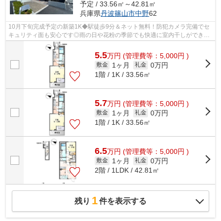
予定 / 33.56㎡～42.81㎡
兵庫県
丹波篠山市
中野
62
10月下旬完成予定の新築1K◆駅徒歩9分＆ネット無料！防犯カメラ完備でセ
キュリティ面も安心です◎雨の日や花粉の季節でも快適に室内干しができる
インナーテラス付き！外からの視線を遮る...
5.5
万
円
(管理費等：5,000円 )
1ヶ月
0万円
敷金
礼金
1階 / 1K / 33.56㎡
5.7
万
円
(管理費等：5,000円 )
1ヶ月
0万円
敷金
礼金
1階 / 1K / 33.56㎡
6.5
万
円
(管理費等：5,000円 )
1ヶ月
0万円
敷金
礼金
2階 / 1LDK / 42.81㎡
1
残り
件を表示する