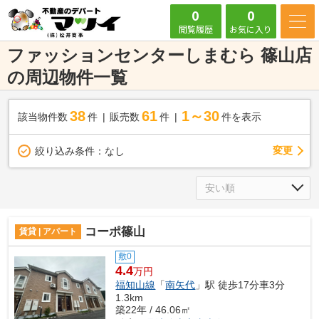
0
0
閲覧履歴
お気に入り
ファッションセンターしまむら 篠山店
の周辺物件一覧
38
61
1～30
該当物件数
件
販売数
件
件を表示
変更
絞り込み条件：
なし
コーポ篠山
賃貸 | アパート
敷0
4.4
万円
福知山線
「
南矢代
」駅 徒歩17分車3分
1.3km
築22年 / 46.06㎡