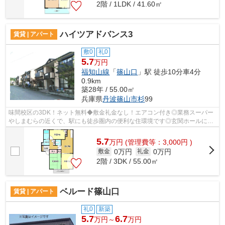
2階 / 1LDK / 41.60㎡
ハイツアドバンス3
賃貸 | アパート
敷0
礼0
5.7
万円
福知山線
「
篠山口
」駅 徒歩10分車4分
0.9km
築28年 / 55.00㎡
兵庫県
丹波篠山市
杉
99
味間校区の3DK！ネット無料◆敷金礼金なし！エアコン付き◎業務スーパー
やしまむらの近くで、駅にも徒歩圏内の便利な住環境です◎玄関ホールに収
納スペースがあるのがいいですね♪
5.7
万
円
(管理費等：3,000円 )
0万円
0万円
敷金
礼金
2階 / 3DK / 55.00㎡
ベルード篠山口
賃貸 | アパート
礼0
新築
5.7
6.7
万円～
万円