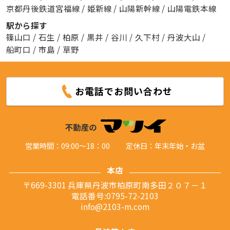
京都丹後鉄道宮福線
/
姫新線
/
山陽新幹線
/
山陽電鉄本線
駅から探す
篠山口
/
石生
/
柏原
/
黒井
/
谷川
/
久下村
/
丹波大山
/
船町口
/
市島
/
草野
お電話でお問い合わせ
営業時間：09:00～18：00
定休日：年末年始・お盆
本店
〒669-3301 兵庫県丹波市柏原町南多田２０７－１
電話番号:0795-72-2103
info@2103-m.com