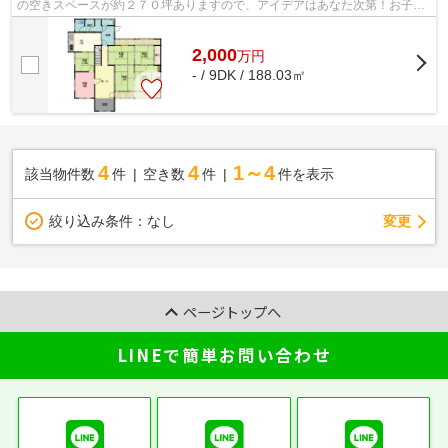
の空きスペースが約２７０坪ありますので、アイデアはあなた次第！お子さ
んの遊び場所、ドッグランも！
2,000
万
円
- / 9DK / 188.03㎡
4
4
1～4
該当物件数
件
空き数
件
件を表示
変更
絞り込み条件：
なし
ページトップへ
LINEで簡単お問い合わせ