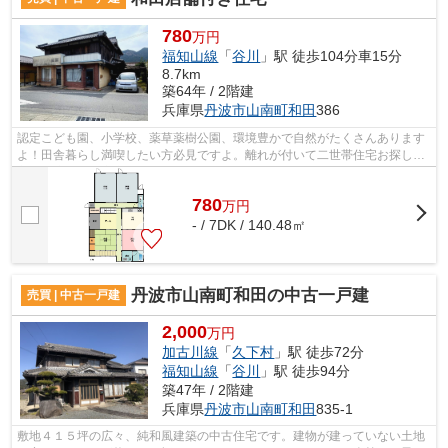
780
万円
福知山線
「
谷川
」駅 徒歩104分車15分
8.7km
築64年 / 2階建
兵庫県
丹波市
山南町和田
386
認定こども園、小学校、薬草薬樹公園、環境豊かで自然がたくさんあります
よ！田舎暮らし満喫したい方必見ですよ。離れが付いて二世帯住宅お探しの
方に最適です。家庭菜園できる畑付き...
780
万
円
- / 7DK / 140.48㎡
丹波市山南町和田の中古一戸建
売買 | 中古一戸建
2,000
万円
加古川線
「
久下村
」駅 徒歩72分
福知山線
「
谷川
」駅 徒歩94分
築47年 / 2階建
兵庫県
丹波市
山南町和田
835-1
敷地４１５坪の広々、純和風建築の中古住宅です。建物が建っていない土地