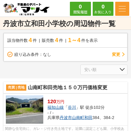
0
0
閲覧履歴
お気に入り
丹波市立和田小学校の周辺物件一覧
4
4
1～4
該当物件数
件
販売数
件
件を表示
変更
絞り込み条件：
なし
山南町和田売地１５０万円価格変更
売買 | 売地
120
万円
福知山線
「
谷川
」駅 徒歩102分
- / -
兵庫県
丹波市
山南町和田
384、384-2
閑静な住宅街に、ガレ－ジ付き売土地です。近隣に認定こども園、小学校あ