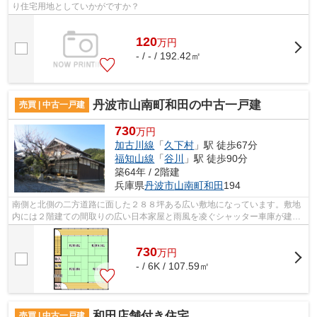
り住宅用地としていかがですか？
120
万
円
- / - / 192.42㎡
丹波市山南町和田の中古一戸建
売買 | 中古一戸建
730
万円
加古川線
「
久下村
」駅 徒歩67分
福知山線
「
谷川
」駅 徒歩90分
築64年 / 2階建
兵庫県
丹波市
山南町和田
194
南側と北側の二方道路に面した２８８坪ある広い敷地になっています。敷地
内には２階建ての間取りの広い日本家屋と雨風を凌ぐシャッター車庫が建っ
ており、家屋の外周辺には庭があり、...
730
万
円
- / 6K / 107.59㎡
和田店舗付き住宅
売買 | 中古一戸建